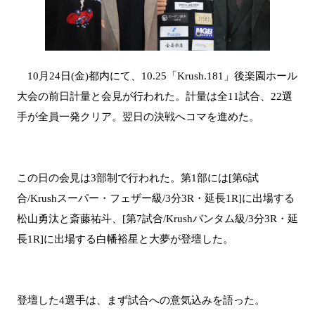
10月24日(金)都内にて、10.25「Krush.181」後楽園ホール
大会の前日計量と会見が行われた。計量は全11試合、22選
手が全員一発クリア。翌日の決戦へコマを進めた。
この日の会見は3部制で行われた。第1部には[第6試
合/Krushスーパー・フェザー級/3分3R・延長1R]に出場する
松山勇汰と斎藤祐斗、[第7試合/Krushバンタム級/3分3R・延
長1R]に出場する白幡裕星と大夢が登壇した。
登壇した4選手は、まず試合への意気込みを語った。