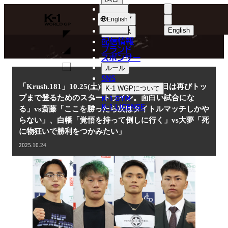
選手
NEWS
K-
ショップ
English
1
English
ニュース
配信情報
日本語
WGP
ブランド
スポンサー
ニュース
English
ルール
SNS
한국어
「Krush.181」10.25(土)後楽園 松山「明日は再びトッ
K-1 WGP
について
K-1 GYM
プまで登るためのスタートライン。面白い試合にな
中文（简体
K-1 LICENSE
る」vs斎藤「ここを勝ったら次はタイトルマッチしかや
らない」、白幡「覚悟を持って倒しに行く」vs大夢「死
中文（繁體
に物狂いで勝利をつかみたい」
ไทย
2025.10.24
العربية