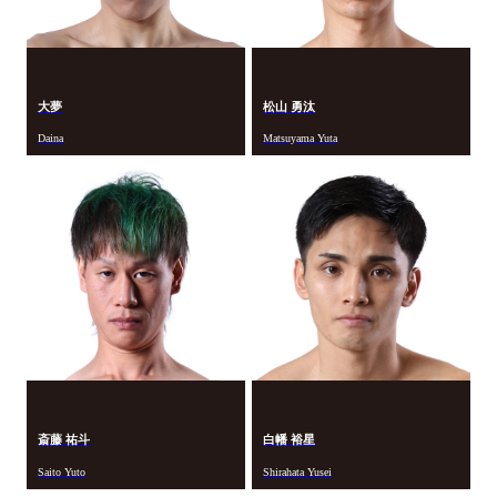
大夢
松山 勇汰
Daina
Matsuyama Yuta
斎藤 祐斗
白幡 裕星
Saito Yuto
Shirahata Yusei