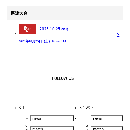
関連大会
2025.10.25
(SAT)
2025年10月25日（土）Krush.181
FOLLOW US
K-1
K-1 WGP
news
news
match
match