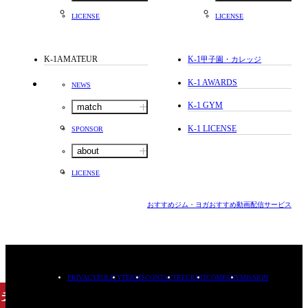
LICENSE
LICENSE
K-1AMATEUR
K-1
甲子園・カレッジ
K-1 AWARDS
NEWS
K-1 GYM
match
K-1 LICENSE
SPONSOR
about
LICENSE
おすすめジム・ヨガ
おすすめ動画配信サービス
PRIVACYPOLICY
TERMS
CONTACT
RECRUIT
COMPANY
MISSION
チケット
購入