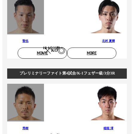
聖也
北村 夏輝
1R 0分33秒
KO
MOVIE
MORE
プレリミナリーファイト第4試合/K-1フェザー級/3分3R
秀樹
稲垣 澪