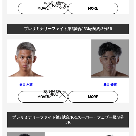
1R 0分31秒
KO
MOVIE
MORE
プレリミナリーファイト第2試合/-53kg契約/3分3R
倉田 永輝
豊田 優輝
2R 2分57秒
KO
MOVIE
MORE
プレリミナリーファイト第3試合/K-1スーパー・フェザー級/3分
3R