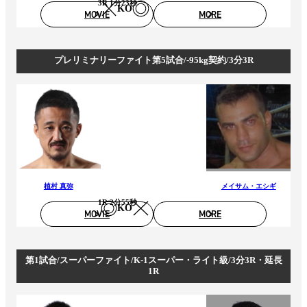
3R 1分23秒
KO
MOVIE
MORE
プレリミナリーファイト第5試合/-95kg契約/3分3R
植村 真弥
メイサム・エシギ
1R 2分55秒
KO
MOVIE
MORE
第1試合/スーパーファイト/K-1スーパー・ライト級/3分3R・延長
1R