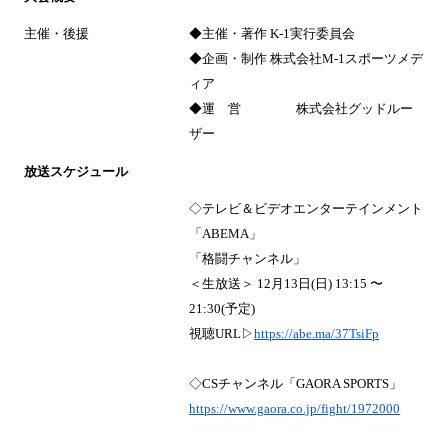
主催・後援
◆主催・著作 K-1実行委員会
◆企画・制作 株式会社M-1スポーツメデ
ィア
◆運 営 株式会社グッドルー
ザー
放送スケジュール
◇テレビ＆ビデオエンターテインメント
「ABEMA」
「格闘チャンネル」
＜生放送＞ 12月13日(日) 13:15 〜
21:30(予定)
視聴URL▷
https://abe.ma/37TsiFp
◇CSチャンネル「GAORA SPORTS」
https://www.gaora.co.jp/fight/1972000