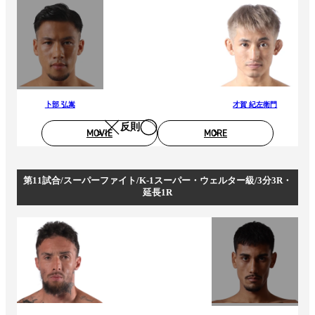
卜部 弘嵩
才賀 紀左衛門
反則
MOVIE
MORE
第11試合/スーパーファイト/K-1スーパー・ウェルター級/3分3R・
延長1R