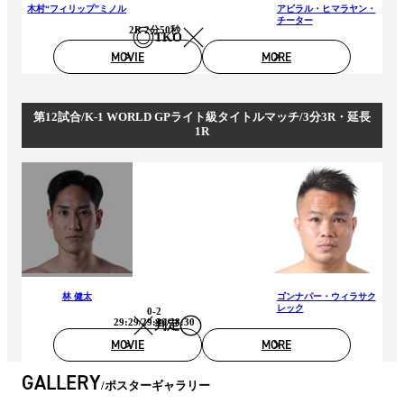
木村“フィリップ”ミノル
アビラル・ヒマラヤン・
チーター
2R 2分50秒
TKO
MOVIE
MORE
第12試合/K-1 WORLD GPライト級タイトルマッチ/3分3R・延長
1R
林 健太
ゴンナパー・ウィラサク
レック
0-2
29:29/29:30/28:30
判定
MOVIE
MORE
GALLERY
ポスターギャラリー