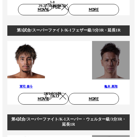
3-0
29:27/30:26/30:26
判定
MOVIE
MORE
第3試合/スーパーファイト/K-1フェザー級/3分3R・延長1R
軍司 泰斗
亀本 勇翔
2R 1分56秒
KO
MOVIE
MORE
第4試合/スーパーファイト/K-1スーパー・ウェルター級/3分3R・
延長1R