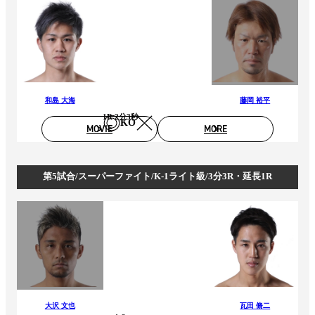
和島 大海
藤岡 裕平
1R 2分3秒
KO
MOVIE
MORE
第5試合/スーパーファイト/K-1ライト級/3分3R・延長1R
大沢 文也
瓦田 脩二