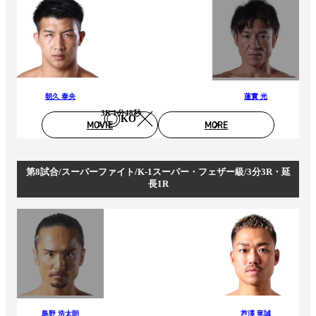
朝久 泰央
蓮實 光
3R 1分48秒
KO
MOVIE
MORE
第8試合/スーパーファイト/K-1スーパー・フェザー級/3分3R・延
長1R
島野 浩太朗
芦澤 竜誠