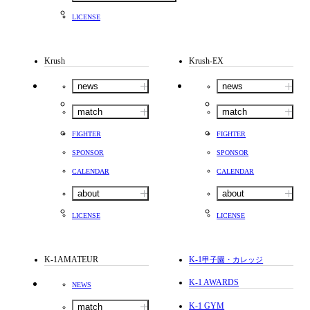
LICENSE
Krush
Krush-EX
news
news
match
match
FIGHTER
FIGHTER
SPONSOR
SPONSOR
CALENDAR
CALENDAR
about
about
LICENSE
LICENSE
K-1AMATEUR
K-1
甲子園・カレッジ
K-1 AWARDS
NEWS
K-1 GYM
match