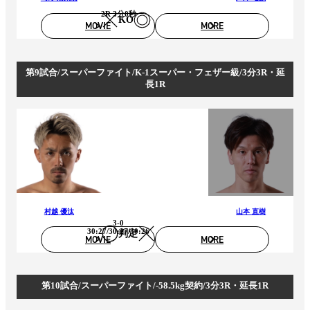
2R 3分0秒
KO
MOVIE
MORE
第9試合/スーパーファイト/K-1スーパー・フェザー級/3分3R・延
長1R
村越 優汰
山本 直樹
3-0
30:27/30:27/30:26
判定
MOVIE
MORE
第10試合/スーパーファイト/-58.5kg契約/3分3R・延長1R