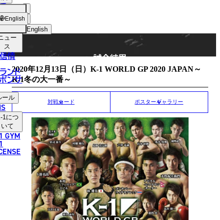
手
MATCH RESULT
ショッ
English
プ
English
ニュー
日本語
ス
信情
試合結果
English
2020年12月13日（日）K-1 WORLD GP 2020 JAPAN～
ランド
ポンサ
K-1冬の大一番～
한국어
ルール
中文（简体）
対戦カード
ポスターギャラリー
NS
-1
につ
中文（繁體）
いて
1 GYM
ไทย
1
ICENSE
العربية