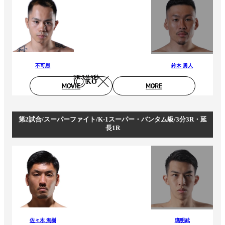
不可思
鈴木 勇人
2R 3分9秒
KO
MOVIE
MORE
第2試合/スーパーファイト/K-1スーパー・バンタム級/3分3R・延
長1R
佐々木 洵樹
璃明武