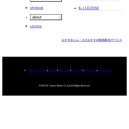
K-1 LICENSE
SPONSOR
about
LICENSE
おすすめジム・ヨガ
おすすめ動画配信サービス
PRIVACYPOLICY
TERMS
CONTACT
RECRUIT
COMPANY
MISSION
©2026.M-1 Sports Media Co.,Ltd.All Rights Reserved.