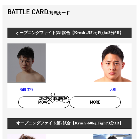
BATTLE CARD
対戦カード
オープニングファイト第1試合【Krush –55kg Fight/3分3R】
石田 圭祐
大雅
0-3
28:29/28:29/28:30
判定
MOVIE
MORE
オープニングファイト第2試合【Krush -60kg Fight/3分3R】