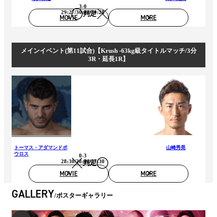
3-0
29:27/30:28/30:28
判定
MOVIE
MORE
メインイベント(第11試合)【Krush -63kg級タイトルマッチ/3分
3R・延長1R】
トーマス・アダマンドポ
山崎秀晃
ウロス
0-3
28:30/28:30/27:30
判定
MOVIE
MORE
GALLERY
ポスターギャラリー