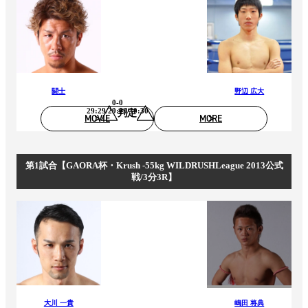
闘士
野辺 広大
0-0
29:29/29:29/30:30
判定
MOVIE
MORE
第1試合【GAORA杯・Krush -55kg WILDRUSHLeague 2013公式
戦/3分3R】
大川 一貴
嶋田 将典