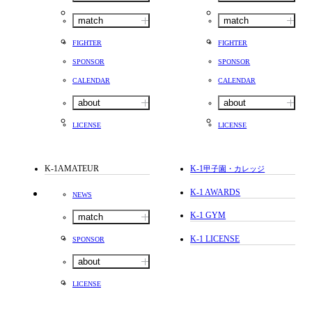
match
match
FIGHTER
FIGHTER
SPONSOR
SPONSOR
CALENDAR
CALENDAR
about
about
LICENSE
LICENSE
K-1AMATEUR
K-1
甲子園・カレッジ
K-1 AWARDS
NEWS
K-1 GYM
match
K-1 LICENSE
SPONSOR
about
LICENSE