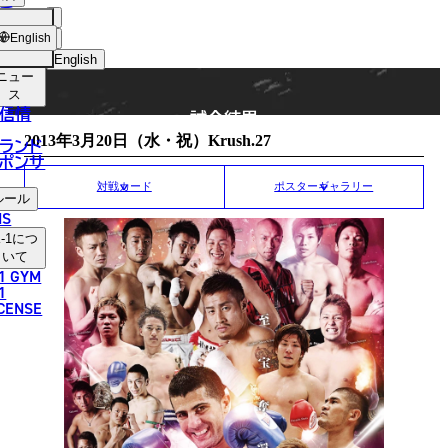
手
MATCH RESULT
ショッ
English
プ
English
ニュー
日本語
ス
信情
試合結果
English
2013年3月20日（水・祝）Krush.27
ランド
ポンサ
한국어
対戦カード
ポスターギャラリー
ルール
中文（简体）
NS
-1
につ
中文（繁體）
いて
1 GYM
ไทย
1
ICENSE
العربية