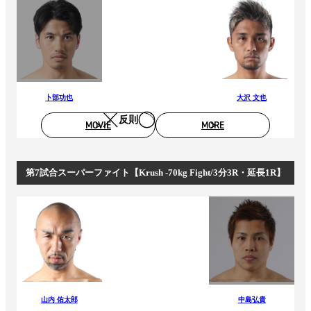
卜部功也
大沢 文也
反則
MOVIE
MORE
第7試合スーパーファイト【Krush -70kg Fight/3分3R・延長1R】
山内 佑太郎
中島弘貴