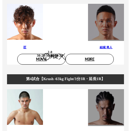
匠
結城 将人
2-0
30:29/30:30/30:28
判定
MOVIE
MORE
第4試合【Krush -63kg Fight/3分3R・延長1R】