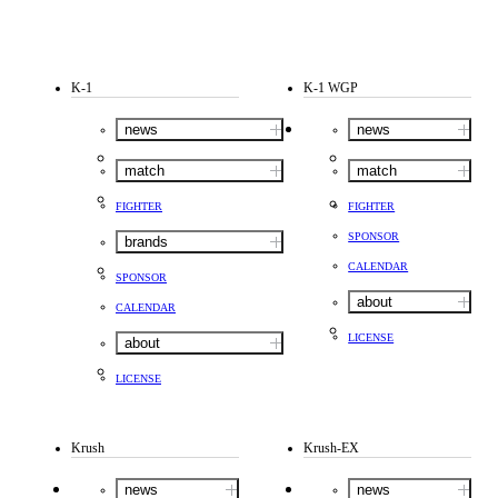
K-1
K-1 WGP
news
news
match
match
FIGHTER
FIGHTER
SPONSOR
brands
CALENDAR
SPONSOR
about
CALENDAR
LICENSE
about
LICENSE
Krush
Krush-EX
news
news