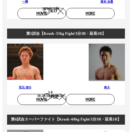
一輝
東本 央貴
3R 0分29秒
KO
MOVIE
MORE
第5試合【Krush -55kg Fight/3分3R・延長1R】
宮元 啓介
将大
3-0
30:29/30:29/30:29
判定
MOVIE
MORE
第6試合スーパーファイト【Krush -60kg Fight/3分3R・延長1R】