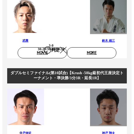
武尊
鈴木 雄三
3-0
30:29/30:28/30:28
判定
MOVIE
MORE
ダブルセミファイナル(第10試合)【Krush -58kg級初代王座決定ト
ーナメント・準決勝/3分3R・延長1R】
寺戸伸近
神戸 翔太