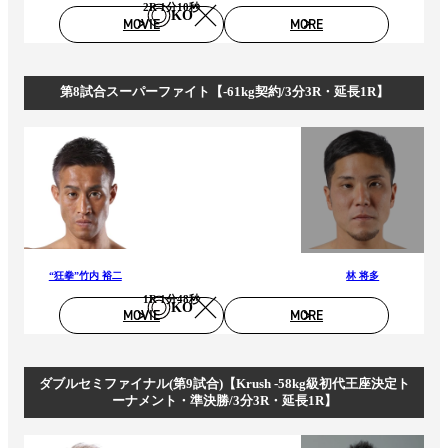
2R 1分10秒
KO
MOVIE
MORE
第8試合スーパーファイト【-61kg契約/3分3R・延長1R】
“狂拳”竹内 裕二
林 将多
1R 1分48秒
KO
MOVIE
MORE
ダブルセミファイナル(第9試合)【Krush -58kg級初代王座決定ト
ーナメント・準決勝/3分3R・延長1R】