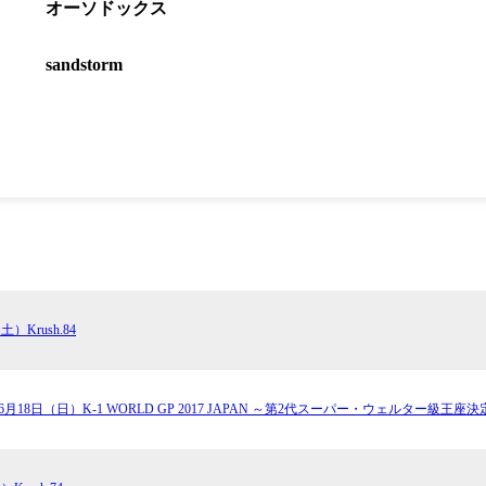
1.SHOP
ズ
オーソドックス
K-
（
1.SHOP
ト
ギャラリー（
sandstorm
ー）
ギャラリー（写
ギャラリー（動
K-1
（K
GYM
ム）
K-
（フ
1.CLUB
ブ）
K-1 WGP
ル
Krush公式
Krush-EX
土）Krush.84
ル
K-1アマチュ
ル
K-1甲子園・
年6月18日（日）K-1 WORLD GP 2017 JAPAN ～第2代スーパー・ウェルター級王
ルール