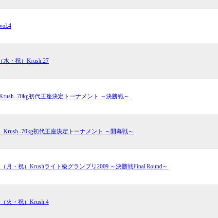
vol.4
（水・祝）Krush.27
）Krush -70kg初代王座決定トーナメント ～決勝戦～
日）Krush -70kg初代王座決定トーナメント ～開幕戦～
日（月・祝）Krushライト級グランプリ2009 ～決勝戦Final Round～
日（火・祝）Krush.4