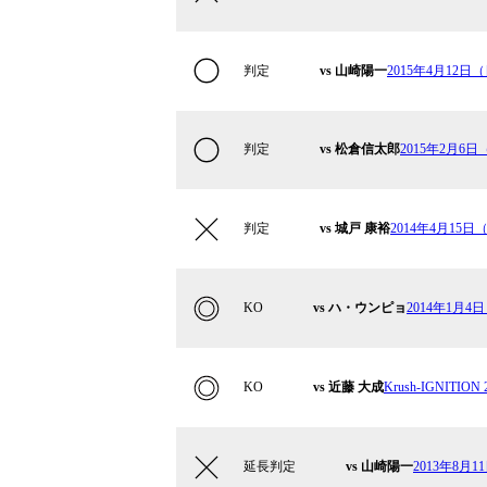
判定
vs 山崎陽一
2015年4月12日（日
判定
vs 松倉信太郎
2015年2月6日（
判定
vs 城戸 康裕
2014年4月15日（
KO
vs ハ・ウンピョ
2014年1月4日
KO
vs 近藤 大成
Krush-IGNITION 2
延長判定
vs 山崎陽一
2013年8月1