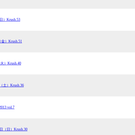
）Krush.53
金）Krush.51
火）Krush.40
（土）Krush.36
013 vol.7
1日（日）Krush.30