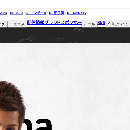
FIGHTER
Krush
Krush-EX
K-1アマチュア
K-1甲子園
K-1 AWARDS
配信情報
ブランド
スポンサー
SNS
ップ
ニュース
ルール
K-1
について
選手
ima