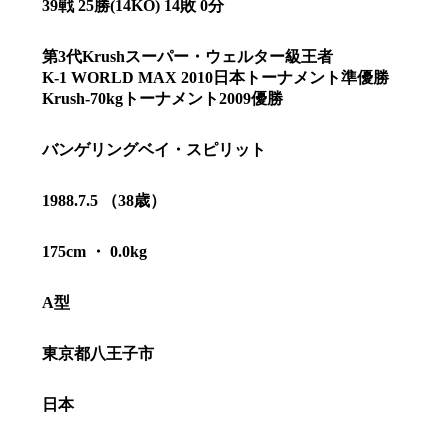
39戦 25勝(14KO) 14敗 0分
第3代Krushスーパー・ウェルター級王者
K-1 WORLD MAX 2010日本トーナメント準優勝
Krush-70kgトーナメント2009優勝
バンゲリングベイ・スピリット
1988.7.5 （38歳）
175cm ・ 0.0kg
A型
総合トップ
K-1 WGP
東京都八王子市
Krush
Krush-EX
K-1
アマチュ
日本
K-1
甲子園・
K-1 AWAR
K-