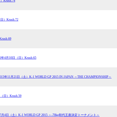
Krush.74
試合日程
試合結果
日）Krush.72
チケット
グッズ
ush.69
全て
イベント
16年4月10日（日）Krush.65
トピックス
メディア
チケット・グッズ
読みもの
015年11月21日（土）K-1 WORLD GP 2015 IN JAPAN ～THE CHAMPIONSHIP～
コラム
（日）Krush.59
年7月4日（土）K-1 WORLD GP 2015 ～-70kg初代王座決定トーナメント～