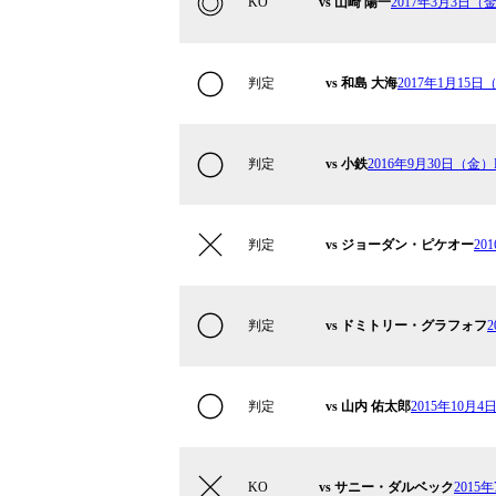
KO
vs 山崎 陽一
2017年3月3日（金）
判定
vs 和島 大海
2017年1月15日（
判定
vs 小鉄
2016年9月30日（金）Kr
判定
vs ジョーダン・ピケオー
20
判定
vs ドミトリー・グラフォフ
2
判定
vs 山内 佑太郎
2015年10月4日
KO
vs サニー・ダルベック
2015