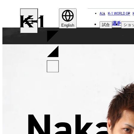
ALL
K-1 WORLD GP
K-
選手
試合
ショ
1
English
Nakaj