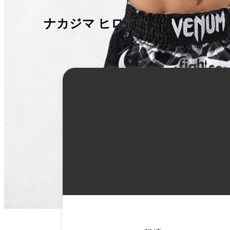
ナカジマ ヒロキ
詳
細
情
報