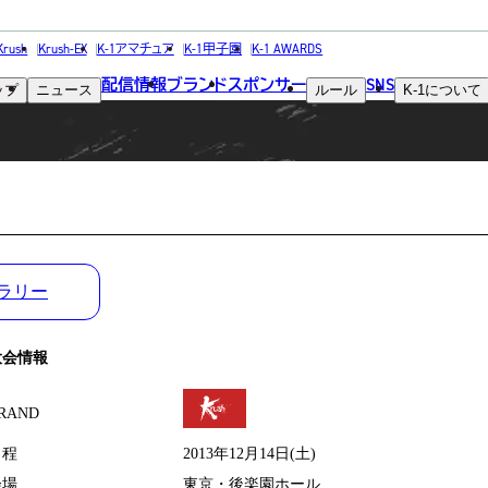
MATCH RESULT
Krush
Krush-EX
K-1アマチュア
K-1甲子園
K-1 AWARDS
配信情報
ブランド
スポンサー
SNS
ップ
ニュース
ルール
K-1
について
試合結果
ラリー
大会情報
RAND
日程
2013年12月14日(土)
会場
東京・後楽園ホール