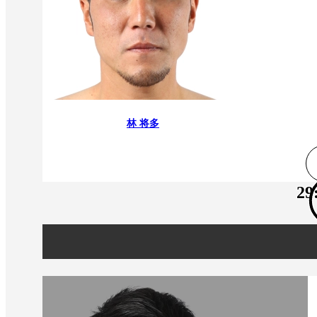
林 将多
29