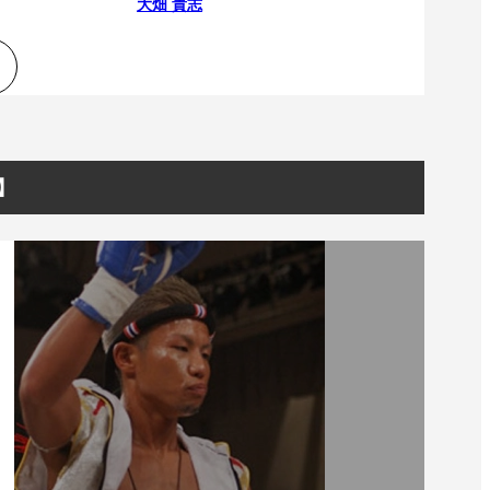
大畑 貴志
R】
一覧
X(JP)
X(Krush)
X(アマチュア大会)
ア
Instagram(JP)
カレッジ
TikTok(JP)
DS
LINE(JP)
（グッ
Youtube(JP)