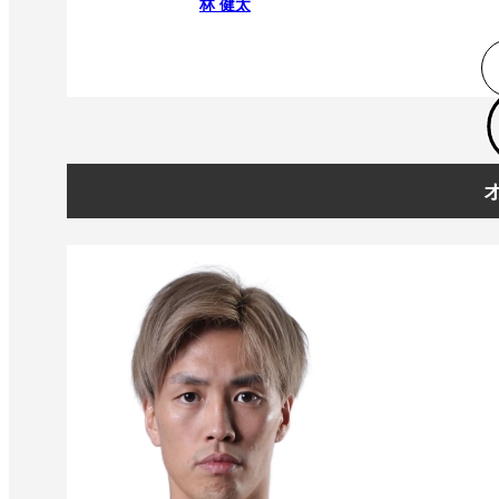
林 健太
オ