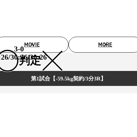
1.SHOP
ズ
K-
（
1.SHOP
ト
ギャラリー（
ー）
ギャラリー（写
ギャラリー（動
K-1
（K
GYM
ム）
MOVIE
MORE
K-
（フ
3-0
1.CLUB
ブ）
:26/30:26/30:26
判定
第1試合【-59.5kg契約/3分3R】
K-1 WGP
ル
Krush公式
Krush-EX
ル
K-1アマチュ
ル
K-1甲子園・
ルール