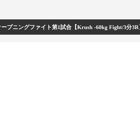
ープニングファイト第1試合【Krush -60kg Fight/3分3