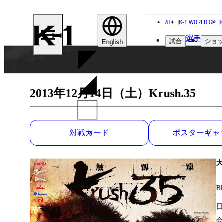
ALL
K-1 WORLD GP
K-
選手
試合
ショ
1
English
2013年12月14日（土）Krush.35
対戦カード
ポスターギャ
B