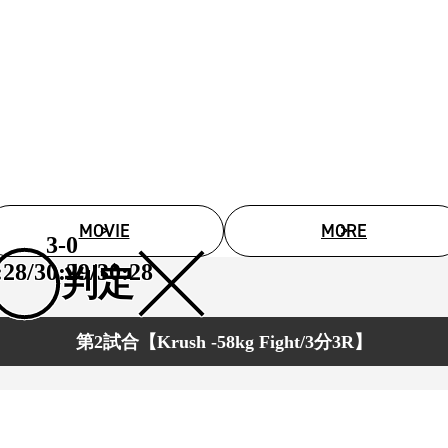
試合日程
試合結果
チケット
グッズ
全て
イベント
MOVIE
MORE
トピックス
3-0
メディア
チケット・グッズ
:28/30:29/30:28
判定
読みもの
コラム
第2試合【Krush -58kg Fight/3分3R】