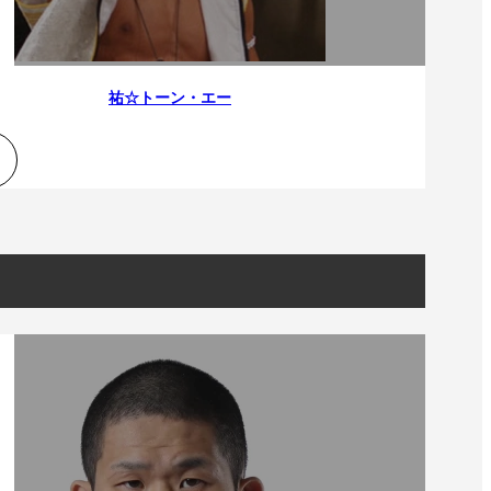
）
Facebook(JP)
チケッ
X(En)
）
Instagram(EN)
ポスタ
Youtube(EN)
Podcast(EN)
真）
weibo(CH)
祐☆トーン・エー
画）
Official site(EN)
-1ジ
ァンクラ
K-1
の理念
K-1
とは
K-1 WGP
とは
Krush
とは
Krush-EX
とは
K-1
アマチュアとは
公式ルー
K-
甲子園・カレッジ
1
とは
ルール
K-1 AWARDS
とは
公式ルー
■ ガールズ
ガールズ一
アルー
覧
K-
ガール
カレッジ
1
ズ
Krush
ガー
ルズ