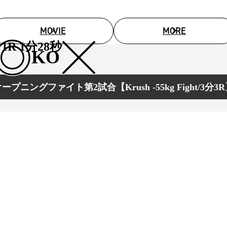
MOVIE
MORE
1R 1分28秒
KO
ープニングファイト第2試合【Krush -55kg Fight/3分3
総合トップ
K-1 WGP
Krush
Krush-EX
K-1
アマチュ
K-1
甲子園・
K-1 AWAR
K-