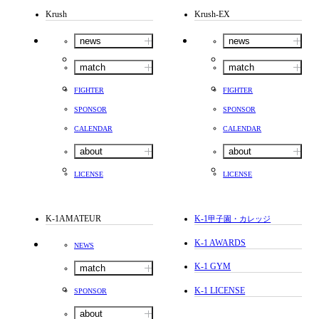
Krush
Krush-EX
news
news
match
match
FIGHTER
FIGHTER
SPONSOR
SPONSOR
CALENDAR
CALENDAR
about
about
LICENSE
LICENSE
K-1AMATEUR
K-1
甲子園・カレッジ
K-1 AWARDS
NEWS
K-1 GYM
match
K-1 LICENSE
SPONSOR
about