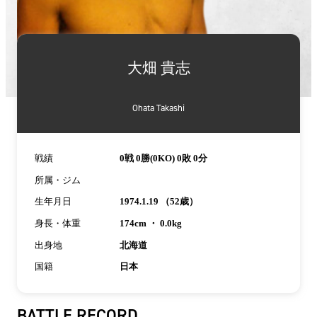
詳
細
大畑 貴志
情
報
Ohata Takashi
戦績
0戦 0勝(0KO) 0敗 0分
所属・ジム
生年月日
1974.1.19 （52歳）
身長・体重
174cm ・ 0.0kg
出身地
北海道
国籍
日本
BATTLE RECORD