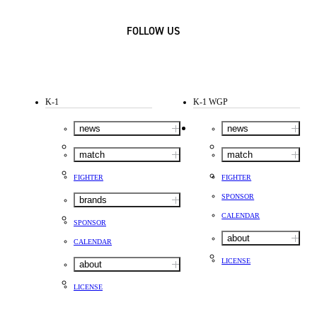
FOLLOW US
K-1
K-1 WGP
news
news
match
match
FIGHTER
FIGHTER
SPONSOR
brands
CALENDAR
SPONSOR
about
CALENDAR
LICENSE
about
LICENSE