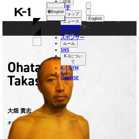
試合
FIGHTER
選手
K-
English
ショップ
1
English
ニュース
配信情報
日本語
ブランド
選手
スポンサー
English
ルール
SNS
한국어
K-1
につい
Ohata
て
中文（简体）
K-1 GYM
K-1
Takashi
中文（繁體）
LICENSE
ไทย
العربية
大畑 貴志
オオハタ タカシ