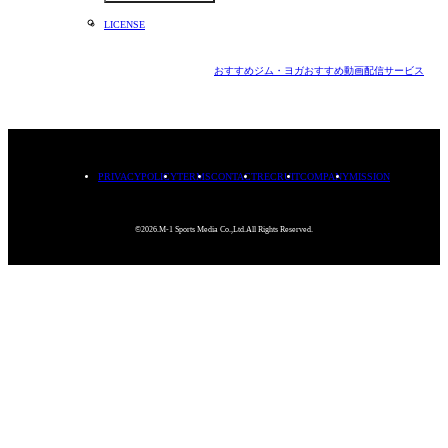
LICENSE
おすすめジム・ヨガ
おすすめ動画配信サービス
PRIVACYPOLICY
TERMS
CONTACT
RECRUIT
COMPANY
MISSION
©2026.M-1 Sports Media Co.,Ltd.All Rights Reserved.