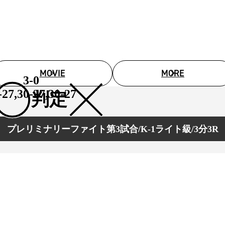
1.SHOP
ズ
K-
（
1.SHOP
ト
ギャラリー（
ー）
ギャラリー（写
ギャラリー（動
K-1
（K
GYM
ム）
MOVIE
MORE
K-
（フ
3-0
1.CLUB
ブ）
-27,30-27,30-27
判定
プレリミナリーファイト第3試合/K-1ライト級/3分3R
K-1 WGP
ル