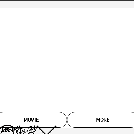
MOVIE
MORE
1R 0分57秒