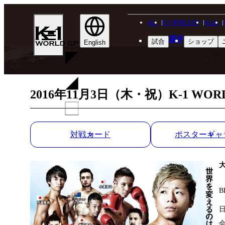
ALL
K-1 WORLD GP
Krush
K-
選手
試合
ショップ
1
English
WGP
2016年11月3日（木・祝）K-1 WO
対戦カード
ポスターギャ
B