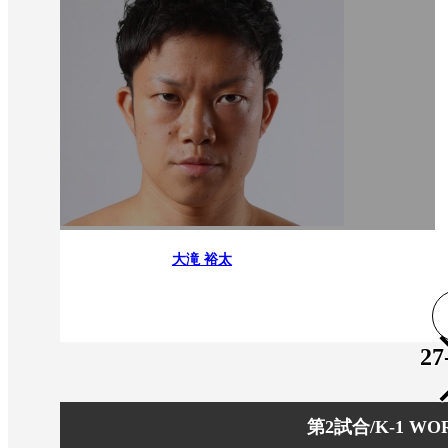
大滝 裕太
27
第2試合/K-1 