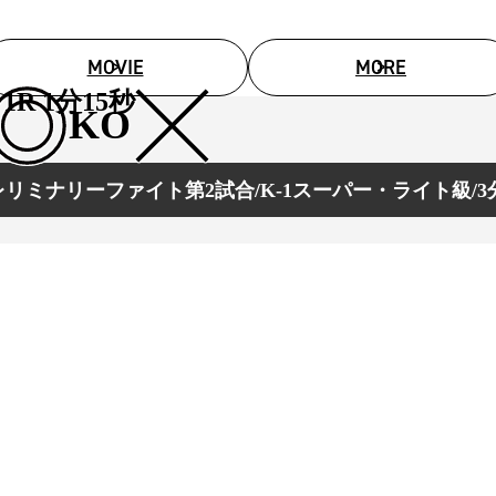
MOVIE
MORE
1R 1分15秒
KO
リミナリーファイト第2試合/K-1スーパー・ライト級/3
総合トップ
K-1 WGP
Krush
Krush-EX
K-1
アマチュ
K-1
甲子園・
K-1 AWAR
K-