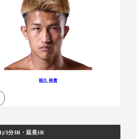
朝久 裕貴
/3分3R・延長1R