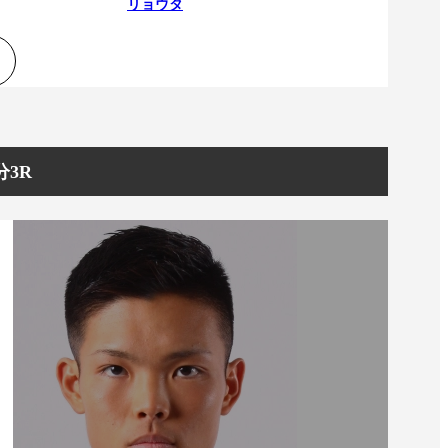
リョウタ
分3R
一覧
X(JP)
X(Krush)
X(アマチュア大会)
ア
Instagram(JP)
カレッジ
TikTok(JP)
DS
LINE(JP)
（グッ
Youtube(JP)