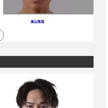
）
Facebook(JP)
チケッ
X(En)
）
Instagram(EN)
ポスタ
Youtube(EN)
Podcast(EN)
真）
weibo(CH)
峯山竜哉
画）
Official site(EN)
-1ジ
ァンクラ
K-1 WGP
とは
■ ガールズ
K-
ガール
1
ズ
公式ルー