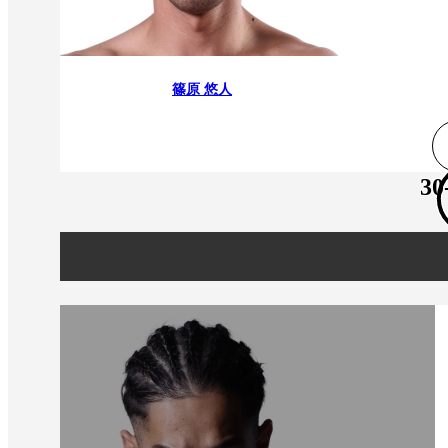
篠原 悠人
30