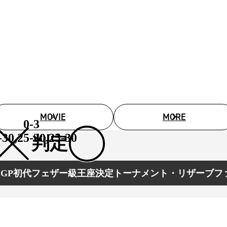
試合日程
試合結果
チケット
グッズ
全て
イベント
MOVIE
MORE
トピックス
0-3
メディア
チケット・グッズ
-30,25-30,25-30
判定
読みもの
コラム
RLD GP初代フェザー級王座決定トーナメント・リザーブファ