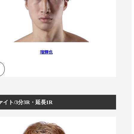
瑠輝也
イト/3分3R・延長1R