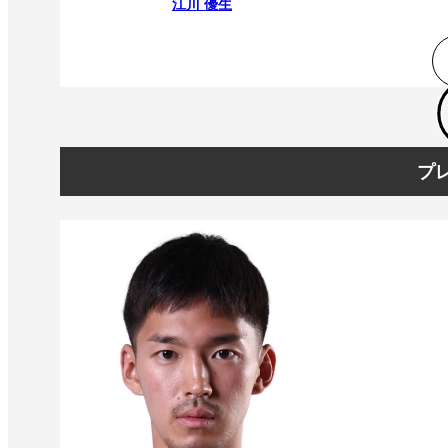
江川 優生
プレ