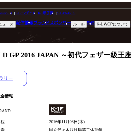
MATCH RESULT
Krush-EX
K-1アマチュア
K-1甲子園
K-1 AWARDS
配信情報
ブランド
スポンサー
SNS
ニュース
ルール
K-1 WGP
について
試合結果
RLD GP 2016 JAPAN ～初代フェザ
ラリー
大会情報
RAND
日程
2016年11月03日(木)
会場
国立代々木競技場第二体育館