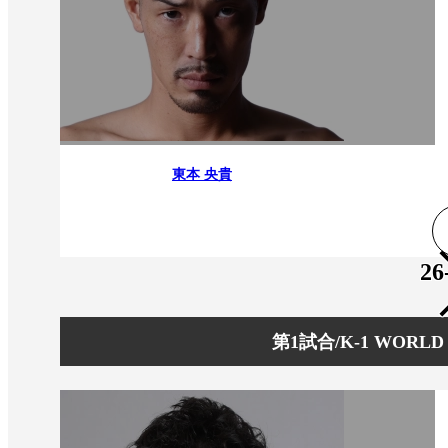
東本 央貴
26
第1試合/K-1 WO