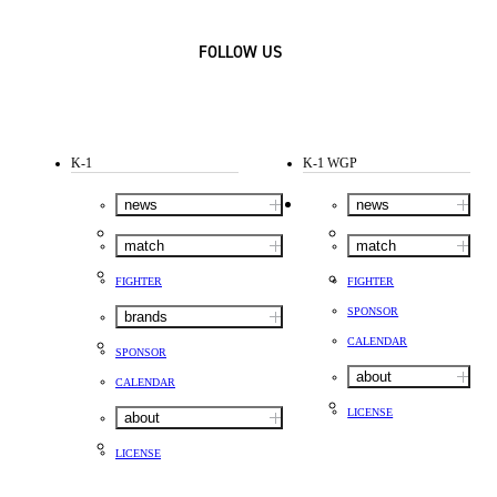
FOLLOW US
K-1
K-1 WGP
news
news
match
match
FIGHTER
FIGHTER
SPONSOR
brands
CALENDAR
SPONSOR
about
CALENDAR
LICENSE
about
LICENSE