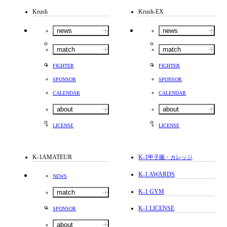
Krush
Krush-EX
news
news
match
match
FIGHTER
FIGHTER
SPONSOR
SPONSOR
CALENDAR
CALENDAR
about
about
LICENSE
LICENSE
K-1AMATEUR
K-1
甲子園・カレッジ
K-1 AWARDS
NEWS
K-1 GYM
match
K-1 LICENSE
SPONSOR
about