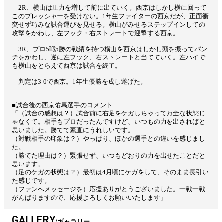
2R、横山は圧力を増して前に出ていく。西京はしかし横に回って
このプレッシャーを受けない。1年生ファイターの西京だが、正面衝
突せず巧みな試合運びを見せる。横山がみせるステップインしての
攻撃をかわし、左フック・右ストレートで迎撃する西京。
3R、プロ5戦5勝の戦績を持つ横山を西京はしかし頭を振ってパン
チをかわし、逆に左フック、右ストレートと当てていく。左ハイで
も横山をとらえて西京は試合を終了。
判定は3-0で西京。1年生優勝を成し遂げた。
■試合後の西京佑馬選手のコメント
「（試合の感想は？）試合前に右足をケガしちゃって万全な状態じ
ゃなくて。相手もプロだったんですけど、いつもの力を出さればと
思いました。勝てて素直にうれしいです。
（対戦相手の印象は？）やっぱり、ほかの選手との違いを感じまし
た。
（勝てた理由は？）緊張せず、いつもどおりの力を出せたことだと
思います。
（足のケガの状態は？）最初は4月頃にケガをして、そのまま長引い
た感じです。
（ファンへメッセージを）応援ありがとうございました。一戦一戦
がんばりますので、応援よろしくお願いいたします」
GALLERY
ギャラリー