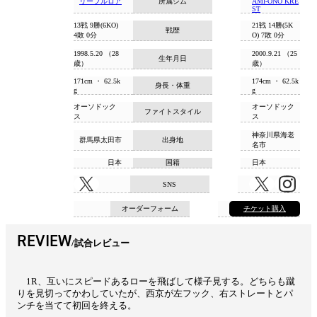
リーブルロア
所属ジム
AMI-ONO KRE
ST
13戦 9勝(6KO)
21戦 14勝(5K
戦歴
4敗 0分
O) 7敗 0分
1998.5.20 （28
2000.9.21 （25
生年月日
歳）
歳）
171cm ・ 62.5k
174cm ・ 62.5k
身長・体重
g
g
オーソドック
オーソドック
ファイトスタイル
ス
ス
神奈川県海老
群馬県太田市
出身地
名市
日本
国籍
日本
SNS
オーダーフォーム
チケット購入
REVIEW
試合レビュー
1R、互いにスピードあるローを飛ばして様子見する。どちらも蹴
りを見切ってかわしていたが、西京が左フック、右ストレートとパ
ンチを当てて初回を終える。