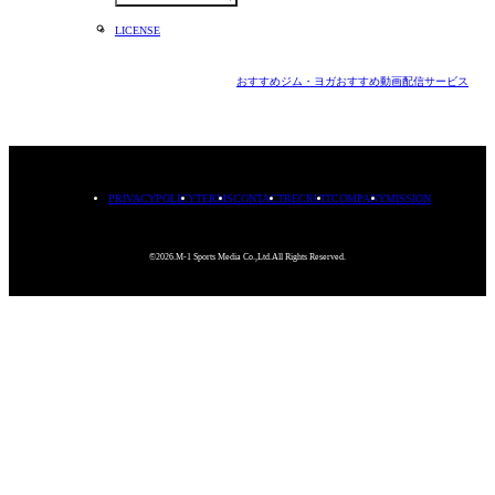
LICENSE
おすすめジム・ヨガ
おすすめ動画配信サービス
PRIVACYPOLICY
TERMS
CONTACT
RECRUIT
COMPANY
MISSION
©2026.M-1 Sports Media Co.,Ltd.All Rights Reserved.