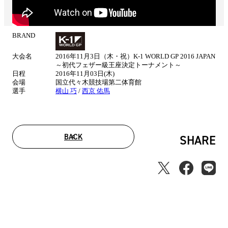
BRAND
試
合
大会名
2016年11月3日（木・祝）K-1 WORLD GP 2016 JAPAN
情
～初代フェザー級王座決定トーナメント～
報
日程
2016年11月03日(木)
会場
国立代々木競技場第二体育館
選手
横山 巧
/
西京 佑馬
BACK
SHARE