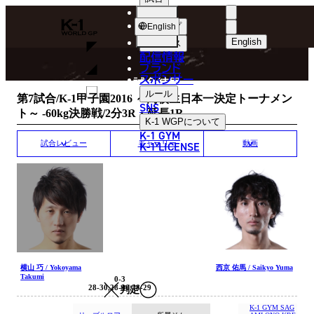
選手
MATCH RESULT
K-
ショップ
English
1
English
ニュース
配信情報
日本語
WGP
ブランド
スポンサー
試合結果
English
ルール
第7試合/K-1甲子園2016 ～高校生日本一決定トーナメン
SNS
ト～ -60kg決勝戦/2分3R・延長1R
한국어
K-1 WGP
について
K-1 GYM
中文（简体
K-1 LICENSE
試合レビュー
ギャラリー
動画
中文（繁體
ไทย
العربية
横山 巧 / Yokoyama
西京 佑馬 / Saikyo Yuma
Takumi
0-3
28-30,28-30,28-29
判定
K-1 GYM SAG