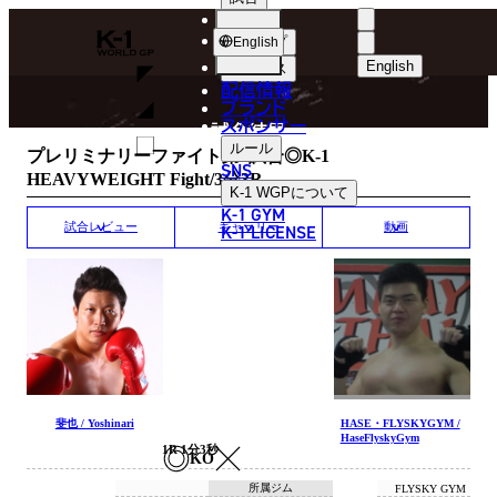
選手
MATCH RESULT
K-
ショップ
English
1
English
ニュース
配信情報
日本語
WGP
ブランド
スポンサー
試合結果
English
ルール
プレリミナリーファイト第1試合◎K-1
SNS
HEAVYWEIGHT Fight/3分3R
한국어
K-1 WGP
について
K-1 GYM
中文（简体
K-1 LICENSE
試合レビュー
ギャラリー
動画
中文（繁體
ไทย
العربية
斐也 / Yoshinari
HASE・FLYSKYGYM /
HaseFlyskyGym
1R 1分3秒
KO
所属ジム
FLYSKY GYM