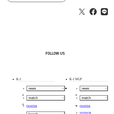
FOLLOW US
K-1
K-1 WGP
news
news
match
match
FIGHTER
FIGHTER
SPONSOR