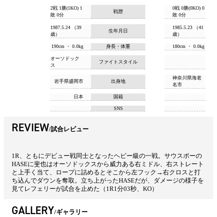
2戦 1勝(1KO) 1
0戦 0勝(0KO) 0
戦歴
敗 0分
敗 0分
1987.5.24 （39
1985.5.23 （41
生年月日
歳）
歳）
190cm ・ 0.0kg
身長・体重
180cm ・ 0.0kg
オーソドック
ファイトスタイル
ス
神奈川県海老
岩手県盛岡市
出身地
名市
日本
国籍
SNS
REVIEW
試合レビュー
1R、ともにデビュー戦同士となったヘビー級の一戦。サウスポーの
HASEに斐也はオーソドックスから威力ある右ミドル、右ストレート
と上手く当て、ロープに詰めるとそこから左フック→右クロスと打
ち込んでダウンを奪取。立ち上がったHASEだが、ダメージの様子を
見てレフェリーが試合を止めた（1R1分03秒、KO）
GALLERY
ギャラリー