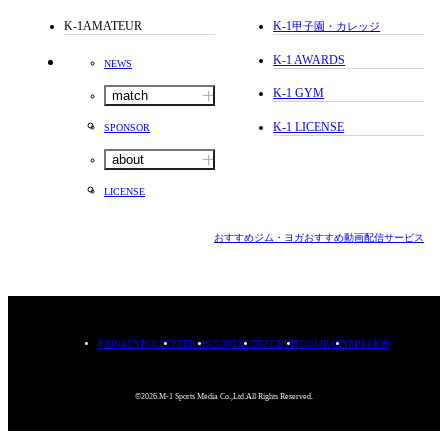
K-1AMATEUR
K-1
甲子園・カレッジ
K-1 AWARDS
NEWS
K-1 GYM
match
K-1 LICENSE
SPONSOR
about
LICENSE
おすすめジム・ヨガ
おすすめ動画配信サービス
PRIVACYPOLICY
TERMS
CONTACT
RECRUIT
COMPANY
MISSION
©2026.M-1 Sports Media Co.,Ltd.All Rights Reserved.