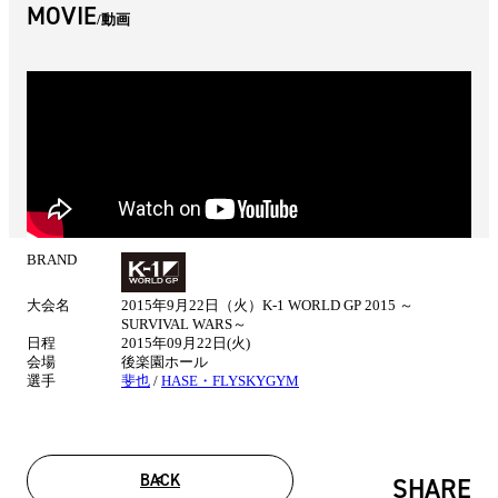
MOVIE
動画
BRAND
試
合
大会名
2015年9月22日（火）K-1 WORLD GP 2015 ～
情
SURVIVAL WARS～
報
日程
2015年09月22日(火)
会場
後楽園ホール
選手
斐也
/
HASE・FLYSKYGYM
BACK
SHARE