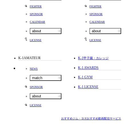
FIGHTER
FIGHTER
SPONSOR
SPONSOR
CALENDAR
CALENDAR
about
about
LICENSE
LICENSE
K-1AMATEUR
K-1
甲子園・カレッジ
K-1 AWARDS
NEWS
K-1 GYM
match
K-1 LICENSE
SPONSOR
about
LICENSE
おすすめジム・ヨガ
おすすめ動画配信サービス