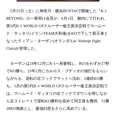
5月31日（土）に神奈川・横浜BUNTAIで開催した『K-1
BEYOND』の一夜明け会見が、6月1日、都内にて行われ、
第5代K-1 WORLD GPクルーザー級王座決定戦でマハムー
ド・サッタリ(イラン/TEAM大和魂)をKOで下して新王者と
なったティアン・ターザン(オランダ/Luc Verheije Fight
Club)が登壇した。
ターザンは24年12月にK-1へ初参戦し、RUIをわずか27秒
でKO勝ち。25年2月にカルロス・ブディオの強打をもらい
ながらも、逆転の左フックでマットへ沈め、2連続KO勝
ち。5月の第5代K-1 WORLD GPクルーザー級王座決定戦で
は、マハムード・サッタリの右フックでダウンを喫しなが
ら左ストレートで逆転KO勝利を収めて同王座を獲得。31勝
28KO無敗とし、最強幻想をさらに高めている。