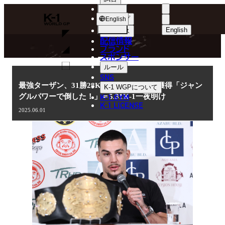
選手
NEWS
K-
ショップ
English
1
English
ニュース
配信情報
日本語
WGP
ブランド
スポンサー
ニュース
English
ルール
SNS
한국어
最強ターザン、31勝28KO無敗でK-1王座獲得「ジャン
K-1 WGP
について
K-1 GYM
グルパワーで倒した！」＝5.31K-1一夜明け
中文（简体
K-1 LICENSE
2025.06.01
中文（繁體
ไทย
العربية