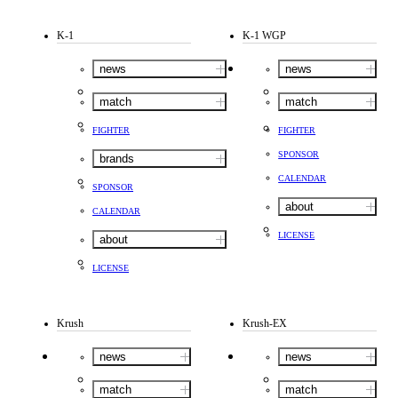
K-1
K-1 WGP
news
news
match
match
FIGHTER
FIGHTER
SPONSOR
brands
CALENDAR
SPONSOR
about
CALENDAR
LICENSE
about
LICENSE
Krush
Krush-EX
news
news
match
match