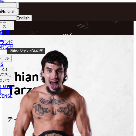
手
FIGHTER
ショッ
English
プ
English
ニュー
ス
日本語
P
信情
選手
English
ランド
ポンサ
한국어
四角いジャングルの王
ルール
中文（简体）
NS
K-1
Thian
中文（繁體）
WGP
に
ついて
Tarzan
1 GYM
ไทย
1
ICENSE
العربية
ティアン・ターザン