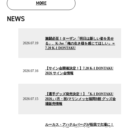
MORE
MOVIE LIST
NEWS
2026.07.19
の
激闘必至！ターザン「明日は新しい姿を見せ
ニ
2026.07.19
る」、K-Jee「俺の生き様を感じてほしい」＝
ュ
7.20 K-1 DONTAKU
ー
ス
2026.07.16
の
【サイン会開催決定！】7.20 K-1 DONTAKU
ニ
2026.07.16
2026 サイン会情報
ュ
ー
ス
2026.07.15
の
【選手グッズ発売決定！】「K-1 DONTAKU
ニ
2026.07.15
2026」(月・祝)マリンメッセ福岡B館 グッズ会
ュ
場販売情報
ー
ス
2026.07.13
の
ルーカス・アハテルバーグが怪我で欠場に！
ニ