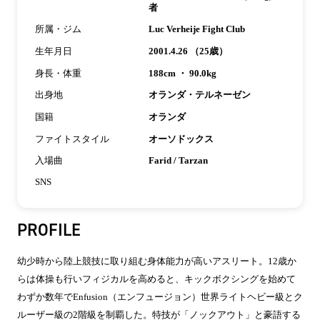
者
所属・ジム
Luc Verheije Fight Club
生年月日
2001.4.26 （25歳）
身長・体重
188cm ・ 90.0kg
出身地
オランダ・テルネーゼン
国籍
オランダ
ファイトスタイル
オーソドックス
入場曲
Farid / Tarzan
SNS
PROFILE
幼少時から陸上競技に取り組む身体能力が高いアスリート。12歳か
らは体操も行いフィジカルを高めると、キックボクシングを始めて
わずか数年でEnfusion（エンフュージョン）世界ライトヘビー級とク
ルーザー級の2階級を制覇した。特技が「ノックアウト」と豪語する