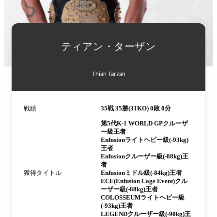
詳
細
ティアン・ターザン
情
報
Thian Tarzan
戦績
35戦 35勝(31KO) 0敗 0分
第5代K-1 WORLD GPクルーザ
ー級王者
Enfusionライトヘビー級(-93kg)
王者
Enfusionクルーザー級(-88kg)王
者
獲得タイトル
Enfusionミドル級(-84kg)王者
ECE(Enfusion Cage Event)クル
ーザー級(-88kg)王者
COLOSSEUMライトヘビー級
(-93kg)王者
LEGENDクルーザー級(-90kg)王