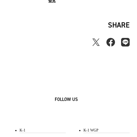
会見
ス
SHARE
FOLLOW US
K-1
K-1 WGP