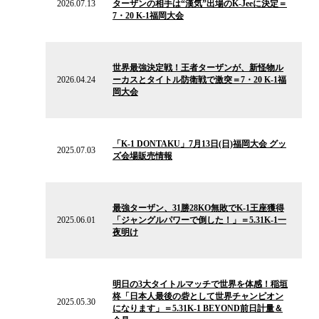
2026.07.13
ターザンの相手は“漢気”出場のK-Jeeに決定＝
ュ
7・20 K-1福岡大会
ー
ス
2026.04.24
の
世界最強決定戦！王者ターザンが、新怪物ル
ニ
2026.04.24
ーカスとタイトル防衛戦で激突＝7・20 K-1福
ュ
岡大会
ー
ス
2025.07.03
の
「K-1 DONTAKU」7月13日(日)福岡大会 グッ
ニ
2025.07.03
ズ会場販売情報
ュ
ー
ス
2025.06.01
の
最強ターザン、31勝28KO無敗でK-1王座獲得
ニ
2025.06.01
「ジャングルパワーで倒した！」＝5.31K-1一
ュ
夜明け
ー
ス
2025.05.30
の
明日の3大タイトルマッチで世界を体感！稲垣
ニ
柊「日本人最後の砦として世界チャンピオン
ュ
2025.05.30
になります」＝5.31K-1 BEYOND前日計量＆
ー