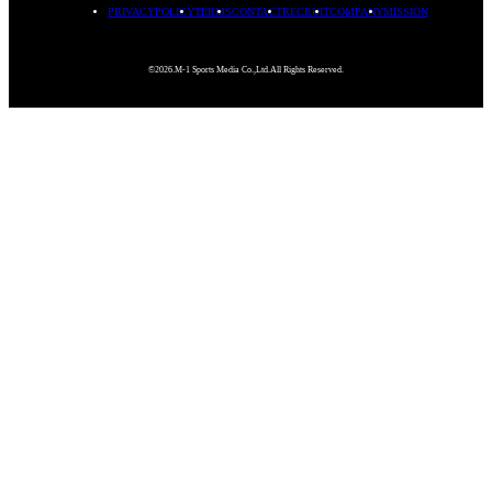
PRIVACYPOLICY
TERMS
CONTACT
RECRUIT
COMPANY
MISSION
©2026.M-1 Sports Media Co.,Ltd.All Rights Reserved.