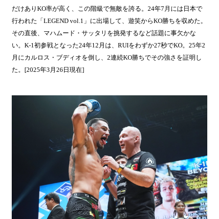
だけありKO率が高く、この階級で無敵を誇る。24年7月には日本で
行われた「LEGEND vol.1」に出場して、遊笑からKO勝ちを収めた。
その直後、マハムード・サッタリを挑発するなど話題に事欠かな
い。K-1初参戦となった24年12月は、RUIをわずか27秒でKO。25年2
月にカルロス・ブディオを倒し、2連続KO勝ちでその強さを証明し
た。[2025年3月26日現在]