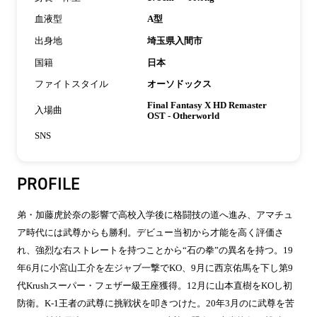
血液型
A型
出身地
埼玉県入間市
国籍
日本
ファイトスタイル
オーソドックス
Final Fantasy X HD Remaster
入場曲
OST - Otherworld
SNS
PROFILE
弟・加藤虎於奈の影響で高校入学後に格闘技の道へ進み、アマチュ
ア時代には武尊からも勝利。デビュー当初から才能を高く評価さ
れ、強烈な右ストレートを持つことから“石の拳”の異名を持つ。
19
年
6
月に小宮山工介を左ジャブ一撃で
KO
、
9
月に西京佑馬を下し第
9
代
Krush
スーパー・フェザー級王座獲得。
12
月に山本直樹を
KO
し初
防衛。
K-1
王者の武尊に挑戦状を叩きつけた。
20
年
3
月のに武尊を苦