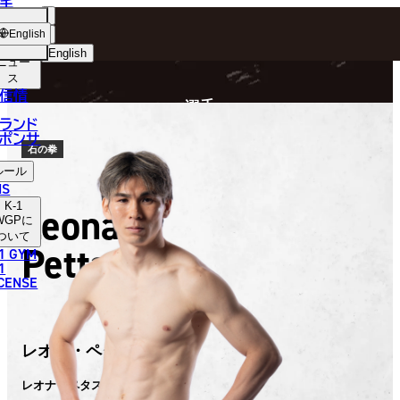
手
FIGHTER
ショッ
English
プ
English
ニュー
ス
日本語
P
信情
選手
English
ランド
ポンサ
한국어
石の拳
ルール
中文（简体）
NS
K-1
Leona
中文（繁體）
WGP
に
ついて
Pettas
1 GYM
ไทย
1
ICENSE
العربية
レオナ・ペタス
レオナ・ペタス