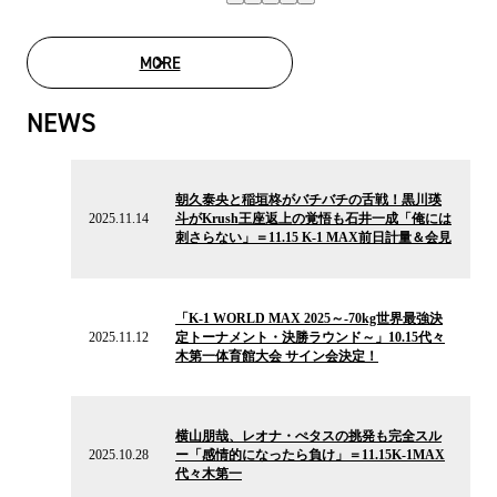
MORE
MOVIE LIST
NEWS
2025.11.14
の
朝久泰央と稲垣柊がバチバチの舌戦！黒川瑛
ニ
2025.11.14
斗がKrush王座返上の覚悟も石井一成「俺には
ュ
刺さらない」＝11.15 K-1 MAX前日計量＆会見
ー
ス
2025.11.12
の
「K-1 WORLD MAX 2025～-70kg世界最強決
ニ
2025.11.12
定トーナメント・決勝ラウンド～」10.15代々
ュ
木第一体育館大会 サイン会決定！
ー
ス
2025.10.28
の
横山朋哉、レオナ・ぺタスの挑発も完全スル
ニ
2025.10.28
ー「感情的になったら負け」＝11.15K-1MAX
ュ
代々木第一
ー