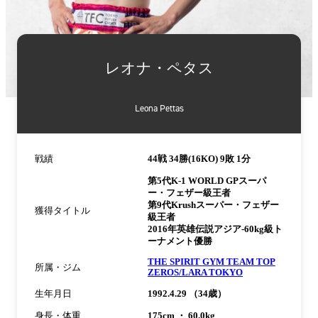
詳
細
レオナ・ペタス
情
報
Leona Pettas
戦績
44戦 34勝(16KO) 9敗 1分
第5代K-1 WORLD GPスーパ
ー・フェザー級王者
第9代Krushスーパー・フェザー
獲得タイトル
級王者
2016年英雄伝説アジア-60kg級ト
ーナメント優勝
THE SPIRIT GYM TEAM TOP
所属・ジム
ZEROS/LARA TOKYO
生年月日
1992.4.29 （34歳）
身長・体重
175cm ・ 60.0kg