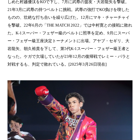
しめた村越優汰を
KO
で下し、
7
月に武尊の盟友・大岩龍矢を撃破。
21
年
3
月に武尊の持つベルトに挑戦。武尊の強打で
KO
負けを喫した
ものの、壮絶な打ち合いを繰り広げた。
12
月にマキ・チャーチャイ
を撃破。
22
年
6
月の「
THE MATCH 2022
」では中村寛との接戦に敗れ
た。
K-1
スーパー・フェザー級のベルトに照準を定め、
9
月にスーパ
ー・フェザー級王座決定トーナメントに出場。アヤブ・セギリ、大
岩龍矢、朝久裕貴を下して、第
5
代
K-1
スーパー・フェザー級王者と
なった。ケガで欠場していたが
23
年
12
月の復帰戦でレミー・パラと
対戦するも、判定で敗れている。
[2025
年
3
月
26
日現在
]