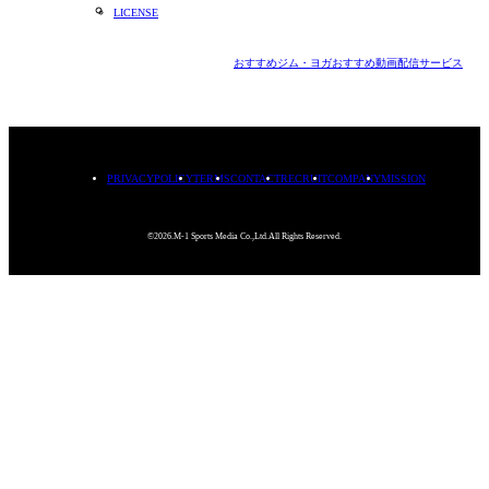
LICENSE
おすすめジム・ヨガ
おすすめ動画配信サービス
PRIVACYPOLICY
TERMS
CONTACT
RECRUIT
COMPANY
MISSION
©2026.M-1 Sports Media Co.,Ltd.All Rights Reserved.