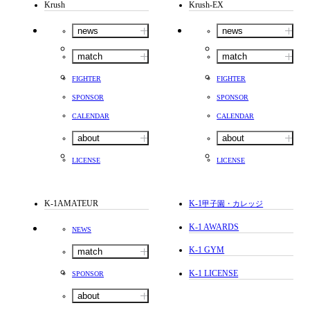
Krush
Krush-EX
news
news
match
match
FIGHTER
FIGHTER
SPONSOR
SPONSOR
CALENDAR
CALENDAR
about
about
LICENSE
LICENSE
K-1AMATEUR
K-1
甲子園・カレッジ
K-1 AWARDS
NEWS
K-1 GYM
match
K-1 LICENSE
SPONSOR
about