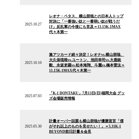
ス
2025.10.27
の
レオナ・ペタス、横山朋哉との日本人トップ
ニ
対決に「一番強い奴と一番弱い奴が戦うだ
ュ
2025.10.27
け」反乱軍の今後にも言及＝11.15K-1MAX
ー
代々木第一
ス
2025.10.10
の
激アツカード続々決定！レオナvs.横山朋哉、
ニ
大久保琉唯vs.ユートン、池田幸司vs.大鹿統
ュ
2025.10.10
毅、永坂吏羅vs.松本海翔、斗麗vs.橋本雷汰＝
ー
11.15K-1MAX代々木第一
ス
2025.07.03
の
「K-1 DONTAKU」7月13日(日)福岡大会 グッ
ニ
2025.07.03
ズ会場販売情報
ュ
ー
ス
2025.05.30
の
計量オーバー話題も横山朋哉が優勝宣言「僕
ニ
2025.05.30
がそれ以上のものを見せたい！」＝5.31K-1
ュ
BEYOND前日計量＆会見
ー
ス