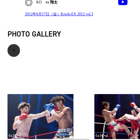
KO
vs 翔太
2012年6月17日（金）Krush-EX 2012 vol.3
PHOTO GALLERY