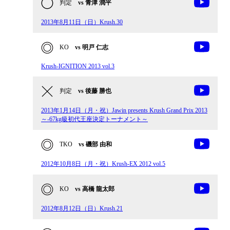
判定
vs 青津 潤平
2013年8月11日（日）Krush.30
KO
vs 明戸 仁志
Krush-IGNITION 2013 vol.3
判定
vs 後藤 勝也
2013年1月14日（月・祝）Jawin presents Krush Grand Prix 2013
～-67kg級初代王座決定トーナメント～
TKO
vs 磯部 由和
2012年10月8日（月・祝）Krush-EX 2012 vol.5
KO
vs 高橋 龍太郎
2012年8月12日（日）Krush.21