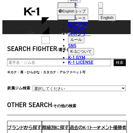
選手
FIGHTER
K-
ショップ
English
1
English
ニュース
配信情報
日本語
ブランド
スポンサー
選手
English
ルール
SNS
SEARCH FIGHTER
한국어
選手を探す
K-1
について
K-1 GYM
中文（简体
K-1 LICENSE
検索
中文（繁體
※カナ・英・ひらがな・カタカナ・アルファベット可
ไทย
所属ジム検索
العربية
OTHER SEARCH
その他の検索
ブランドから探す
階級別に探す
過去のK-1トーナメント優勝者