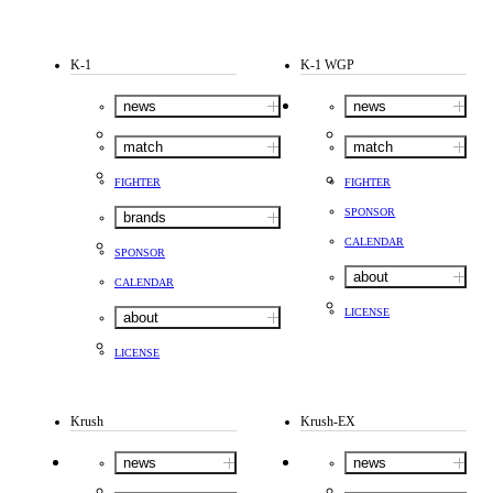
K-1
K-1 WGP
news
news
match
match
FIGHTER
FIGHTER
SPONSOR
brands
CALENDAR
SPONSOR
about
CALENDAR
LICENSE
about
LICENSE
Krush
Krush-EX
news
news