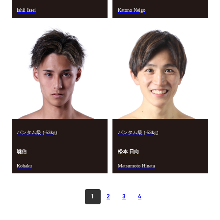
Ishii Issei
Katono Neigo
バンタム級 (-53kg)
バンタム級 (-53kg)
琥伯
松本 日向
Kohaku
Matsumoto Hinata
1
2
3
4