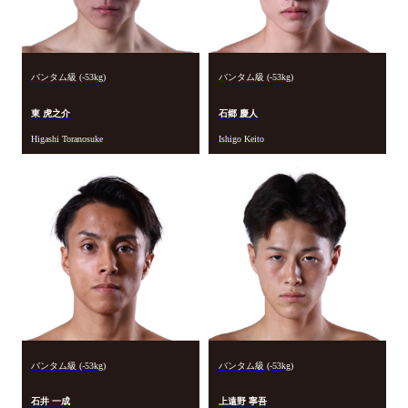
バンタム級 (-53kg)
バンタム級 (-53kg)
東 虎之介
石郷 慶人
Higashi Toranosuke
Ishigo Keito
バンタム級 (-53kg)
バンタム級 (-53kg)
石井 一成
上遠野 寧吾