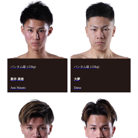
バンタム級 (-53kg)
バンタム級 (-53kg)
新井 真惺
大夢
Arai Masato
Daina