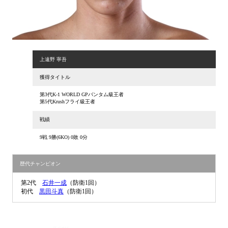
上遠野 寧吾
獲得タイトル
第3代K-1 WORLD GPバンタム級王者
第5代Krushフライ級王者
戦績
9戦 9勝(6KO) 0敗 0分
歴代チャンピオン
第2代
石井一成
（防衛1回）
初代
黒田斗真
（防衛1回）