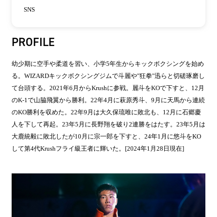
SNS
PROFILE
幼少期に空手や柔道を習い、小学5年生からキックボクシングを始め
る。WIZARDキックボクシングジムで斗麗や"狂拳"迅らと切磋琢磨し
て台頭する。2021年6月からKrushに参戦。麗斗をKOで下すと、12月
のK-1で山脇飛翼から勝利。22年4月に萩原秀斗、9月に天馬から連続
のKO勝利を収めた。22年9月は大久保琉唯に敗北も、12月に石郷慶
人を下して再起。23年5月に長野翔を破り2連勝をはたす。23年5月は
大鹿統毅に敗北したが10月に宗一郎を下すと、24年1月に悠斗をKO
して第4代Krushフライ級王者に輝いた。[2024年1月28日現在]