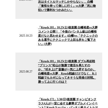
次はタイトルマッチしかやらない」、白幡
ス
「覚悟を持って倒しに行く」vs大夢「死に物
狂いで勝利をつかみたい」
2025.10.23
の
「Krush.181」10.25(土)後楽園 白幡裕星vs大夢
ニ
コメント公開！ 「今後のバンタム級は白幡裕
ュ
2025.10.23
星だなと思わせます」(白幡)vs「テクニックの
ー
ある選手にテクニックで上回る所をご覧下さ
ス
い」(大夢)
2025.08.27
の
「Krush.181」10.25(土)後楽園 ダブル再起戦
ニ
“プリンス”松山が激勝で復活を果たすの
ュ
か、“叩き上げ”斎藤が一気に上昇するのか。
ー
2025.08.27
白幡裕星vs大夢 Krush戦線だけでなく、K-1
ス
戦線でもカギになってきそうな両者の対戦。
勝って上に行くのは？
2025.03.29
の
「Krush.172」3.30(日)後楽園 チャンピオンク
ニ
ラス4人が一堂に会する豪華ダブルメインイベ
ュ
ント!! Krushスーパー・バンタム級タイトルマ