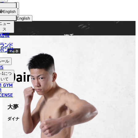
手
FIGHTER
ショッ
English
プ
English
ニュー
日本語
ス
信情
選手
English
ランド
ポンサ
한국어
Big-D
ルール
中文（简体）
NS
Daina
-1
につ
中文（繁體）
いて
1 GYM
ไทย
1
ICENSE
العربية
大夢
ダイナ