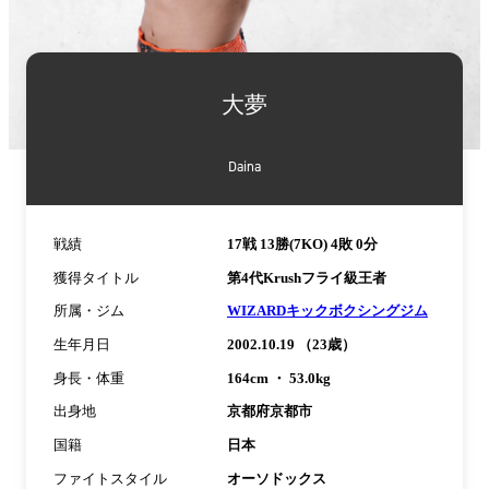
詳
細
大夢
情
報
Daina
戦績
17戦 13勝(7KO) 4敗 0分
獲得タイトル
第4代Krushフライ級王者
所属・ジム
WIZARDキックボクシングジム
生年月日
2002.10.19 （23歳）
身長・体重
164cm ・ 53.0kg
出身地
京都府京都市
国籍
日本
ファイトスタイル
オーソドックス