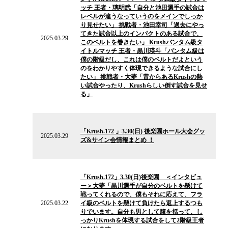
ー
ッチ 王者・璃明武「自分と池田選手の試合は
ス
レベルが違うなっていうのをメインでしっか
り見せたい」 挑戦者・池田幸司「過去にやっ
てきた試合以上のインパクトのある試合で、
2025.03.29
このベルトを巻きたい」 Krushバンタム級タ
イトルマッチ 王者・黒川瑛斗「バンタム級は
僕の階級だし、これは僕のベルトだよという
のをわかりやすく体現できるような試合にし
たい」 挑戦者・大夢「昔からあるKrushの熱
い試合やったり、Krushらしい倒す試合を見せ
る」
2025.03.29
の
「Krush.172 」3.30(日) 後楽園ホール大会グッ
ニ
2025.03.29
ズ&サイン会情報まとめ ！
ュ
ー
ス
2025.03.22
の
「Krush.172」3.30(日)後楽園 ＜インタビュ
ニ
ー＞大夢「黒川選手が自分のベルトを懸けて
ュ
戦ってくれるので、僕もそれに応えて、フラ
ー
2025.03.22
イ級のベルトを懸けて負けたら返上するつも
ス
りでいます。自分も男として腹を括って、し
っかりKrushを体現する試合をして2階級王者