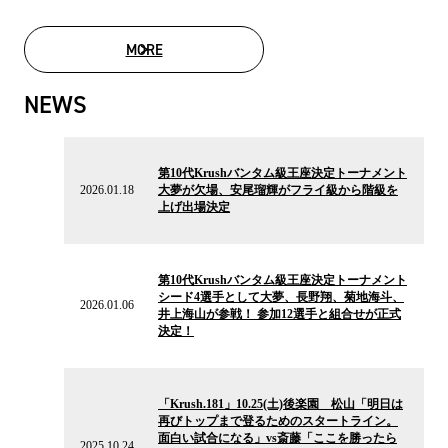
MORE
MOVIE LIST
NEWS
2026.01.18
の
第10代Krushバンタム級王座決定トーナメント
ニ
2026.01.18
大夢が欠場、安尾瑠輝がフライ級から階級を
ュ
上げ出場決定
ー
ス
2026.01.06
の
第10代Krushバンタム級王座決定トーナメント
ニ
シード4選手として大夢、長野翔、菊地海斗、
ュ
2026.01.06
井上海山が参戦！ 参加12選手と組合せが正式
ー
決定！
ス
2025.10.24
の
「Krush.181」10.25(土)後楽園 松山「明日は
ニ
再びトップまで登るためのスタートライン。
ュ
面白い試合になる」vs斎藤「ここを勝ったら
ー
2025.10.24