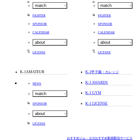
match
match
FIGHTER
FIGHTER
SPONSOR
SPONSOR
CALENDAR
CALENDAR
about
about
LICENSE
LICENSE
K-1AMATEUR
K-1
甲子園・カレッジ
K-1 AWARDS
NEWS
K-1 GYM
match
K-1 LICENSE
SPONSOR
about
LICENSE
おすすめジム・ヨガ
おすすめ動画配信サービス