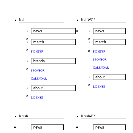
K-1
K-1 WGP
news
news
match
match
FIGHTER
FIGHTER
SPONSOR
brands
CALENDAR
SPONSOR
about
CALENDAR
LICENSE
about
LICENSE
Krush
Krush-EX
news
news