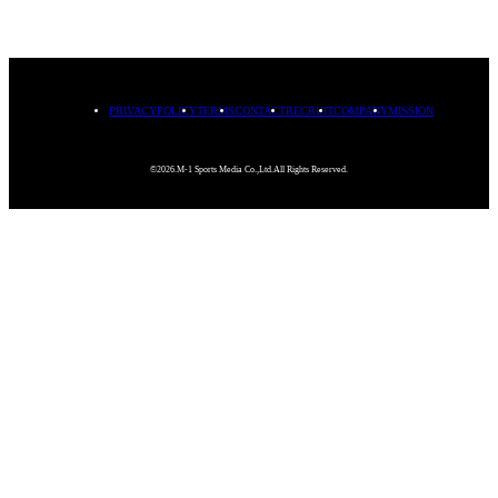
PRIVACYPOLICY
TERMS
CONTACT
RECRUIT
COMPANY
MISSION
©2026.M-1 Sports Media Co.,Ltd.All Rights Reserved.