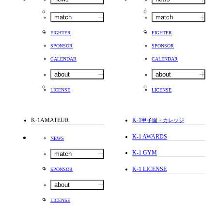
match
match
FIGHTER
FIGHTER
SPONSOR
SPONSOR
CALENDAR
CALENDAR
about
about
LICENSE
LICENSE
K-1AMATEUR
K-1
甲子園・カレッジ
K-1 AWARDS
NEWS
K-1 GYM
match
K-1 LICENSE
SPONSOR
about
LICENSE