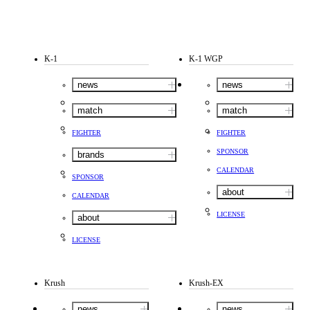
K-1
K-1 WGP
news
news
match
match
FIGHTER
FIGHTER
SPONSOR
brands
CALENDAR
SPONSOR
about
CALENDAR
LICENSE
about
LICENSE
Krush
Krush-EX
news
news