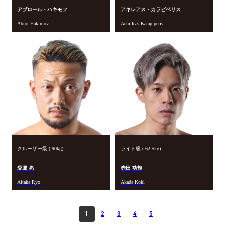
アブロール・ハキモフ
アキレアス・カラピペリス
Abror Hakimov
Achilleas Karapiperis
クルーザー級 (-90kg)
ライト級 (-62.5kg)
愛鷹 亮
赤田 功輝
Aitaka Ryo
Akada Koki
1
2
3
4
5