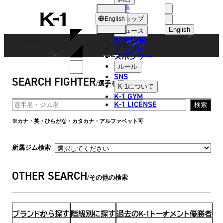
選手
FIGHTER
K-
ショップ
English
1
English
ニュース
配信情報
日本語
ブランド
スポンサー
選手
English
ルール
SNS
SEARCH FIGHTER
한국어
選手を探す
K-1
について
K-1 GYM
中文（简体
K-1 LICENSE
検索
中文（繁體
※カナ・英・ひらがな・カタカナ・アルファベット可
ไทย
所属ジム検索
العربية
OTHER SEARCH
その他の検索
ブランドから探す
階級別に探す
過去のK-1トーナメント優勝者