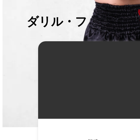
ダリル・フェルドン
詳
細
情
報