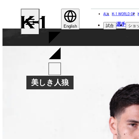
ALL
K-1 WORLD GP
K-
選手
試合
ショ
1
English
美しき人狼