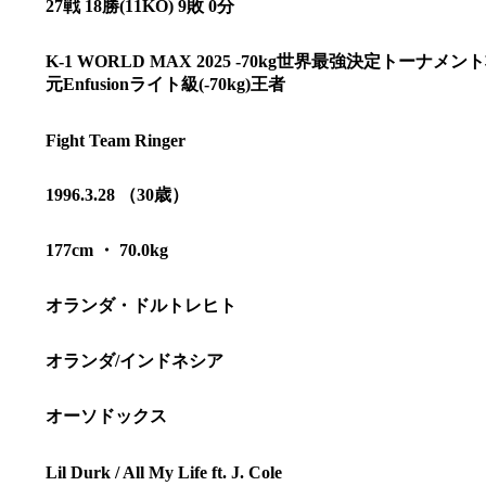
27戦 18勝(11KO) 9敗 0分
K-1 WORLD MAX 2025 -70kg世界最強決定トーナメ
元Enfusionライト級(-70kg)王者
Fight Team Ringer
1996.3.28 （30歳）
177cm ・ 70.0kg
オランダ・ドルトレヒト
総合トップ
オランダ/インドネシア
K-1 WGP
Krush
Krush-EX
オーソドックス
K-1
アマチュ
K-1
甲子園・
K-1 AWAR
Lil Durk / All My Life ft. J. Cole
K-