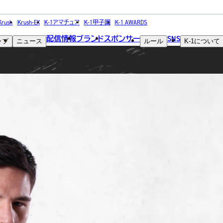
FIGHTER
Krush
Krush-EX
K-1アマチュア
K-1甲子園
K-1 AWARDS
配信情報
ブランド
スポンサー
SNS
ップ
ニュース
ルール
K-1
について
選手