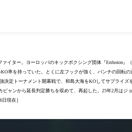
1.SHOP
ズ
K-
（
1.SHOP
ト
ギャラリー（
ー）
ギャラリー（写
ギャラリー（動
K-1
（K
GYM
ム）
K-
（フ
1.CLUB
ブ）
ァイター。ヨーロッパのキックボクシング団体『Enfusion』（
と高いKO率を持っていた。とくに左フックが強く、パンチの回転
K-1 WGP
ル
D MAX最強決定トーナメント開幕戦で、和島大海をKOしてサプラ
Krush公式
Krush-EX
カピャンから延長判定勝ちを収めて、再起した。25年2月はジ
ル
K-1アマチュ
26日現在］
ル
K-1甲子園・
ルール