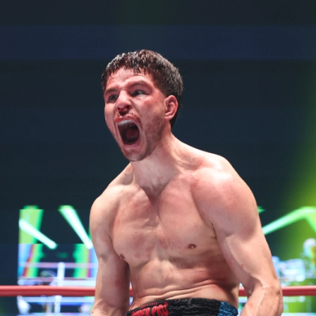
試合日程
試合結果
チケット
グッズ
全て
イベント
トピックス
メディア
チケット・グッズ
読みもの
コラム