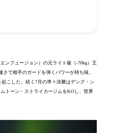
）
Facebook(JP)
チケッ
X(En)
）
Instagram(EN)
ポスタ
Youtube(EN)
Podcast(EN)
真）
weibo(CH)
画）
Official site(EN)
-1ジ
ァンクラ
K-1
の理念
K-1
とは
K-1 WGP
とは
エンフュージョン）の元ライト級（-70kg）王
Krush
とは
Krush-EX
とは
の速さで相手のガードを弾くパワーが持ち味。
K-1
アマチュアとは
公式ルー
K-
甲子園・カレッジ
イズを起こした。続く7月の準々決勝はデング・シ
1
とは
ルール
K-1 AWARDS
とは
公式ルー
ョムトーン・ストライカージムをKOし、世界
■ ガールズ
ガールズ一
アルー
覧
K-
ガール
カレッジ
1
ズ
Krush
ガー
ルズ