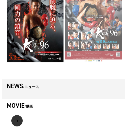
NEWS
ニュース
MOVIE
動画