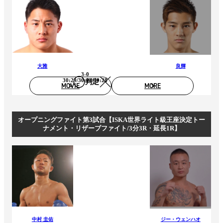
大雅
良輝
3-0
30:29/30:28/30:28
判定
MOVIE
MORE
オープニングファイト第3試合【ISKA世界ライト級王座決定トー
ナメント・リザーブファイト/3分3R・延長1R】
中村 圭佑
ジー・ウェンハオ