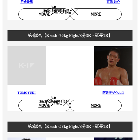
戸邊隆馬
宮元 啓介
3-0
10:8/10:8/10:8
延長判定
MOVIE
MORE
第4試合【Krush -70kg Fight/3分3R・延長1R】
TOMOYUKI
阿佐美ザウルス
3-0
29:27/29:26/30:26
判定
MOVIE
MORE
第5試合【Krush -58kg Fight/3分3R・延長1R】