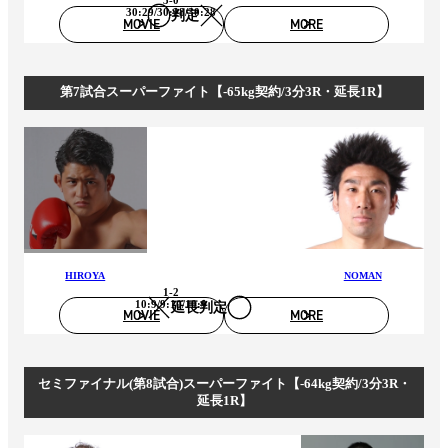
3-0
30:29/30:28/30:28
判定
MOVIE
MORE
第7試合スーパーファイト【-65kg契約/3分3R・延長1R】
HIROYA
NOMAN
1-2
10:9/9:10/10:9
延長判定
MOVIE
MORE
セミファイナル(第8試合)スーパーファイト【-64kg契約/3分3R・
延長1R】