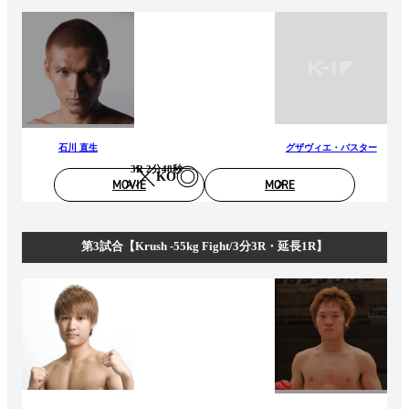
石川 直生
グザヴィエ・バスター
3R 2分48秒
KO
MOVIE
MORE
第3試合【Krush -55kg Fight/3分3R・延長1R】