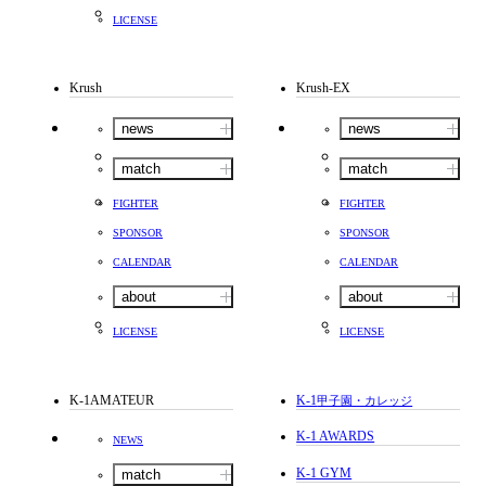
LICENSE
Krush
Krush-EX
news
news
match
match
FIGHTER
FIGHTER
SPONSOR
SPONSOR
CALENDAR
CALENDAR
about
about
LICENSE
LICENSE
K-1AMATEUR
K-1
甲子園・カレッジ
K-1 AWARDS
NEWS
K-1 GYM
match