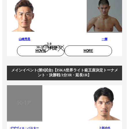
山崎秀晃
一輝
3-0
30:27/29:27/30:27
判定
MOVIE
MORE
メインイベント(第9試合)【ISKA世界ライト級王座決定トーナメ
ント・決勝戦/3分3R・延長1R】
グザヴィエ・バスター
卜部功也