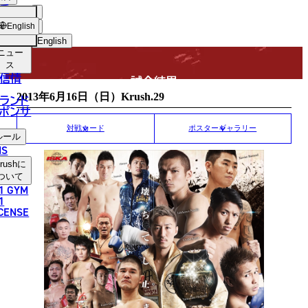
手
MATCH RESULT
USH
ショッ
English
プ
English
ニュー
日本語
ス
信情
試合結果
English
2013年6月16日（日）Krush.29
ランド
ポンサ
한국어
対戦カード
ポスターギャラリー
ルール
中文（简体）
NS
rush
に
中文（繁體）
ついて
1 GYM
ไทย
1
ICENSE
العربية