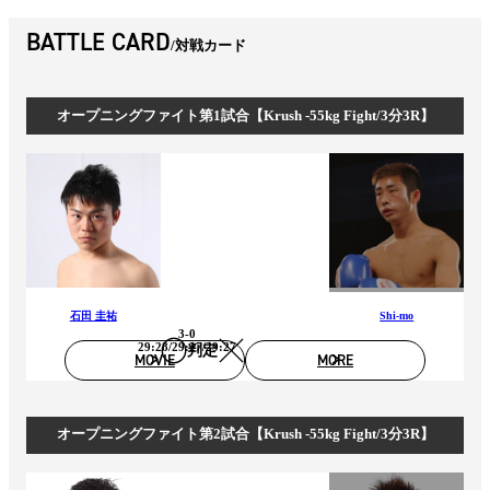
BATTLE CARD
対戦カード
オープニングファイト第1試合【Krush -55kg Fight/3分3R】
石田 圭祐
Shi-mo
3-0
29:28/29:27/29:27
判定
MOVIE
MORE
オープニングファイト第2試合【Krush -55kg Fight/3分3R】