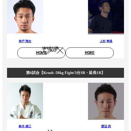
神戸 翔太
上杉 隼琉
3R 2分53秒
KO
MOVIE
MORE
第6試合【Krush -58kg Fight/3分3R・延長1R】
鈴木 雄三
渡辺 武