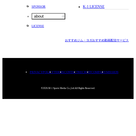
K-1 LICENSE
SPONSOR
about
LICENSE
おすすめジム・ヨガ
おすすめ動画配信サービス
PRIVACYPOLICY
TERMS
CONTACT
RECRUIT
COMPANY
MISSION
©2026.M-1 Sports Media Co.,Ltd.All Rights Reserved.