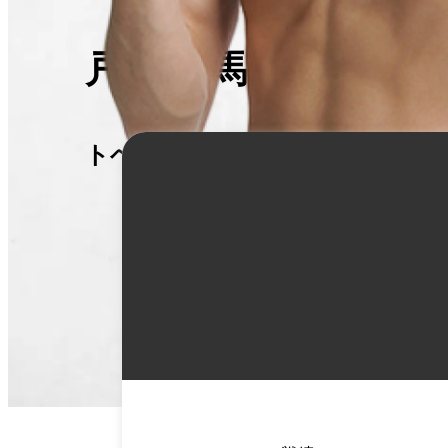
戸邊 隆馬
トベ リュウマ
詳
細
情
報