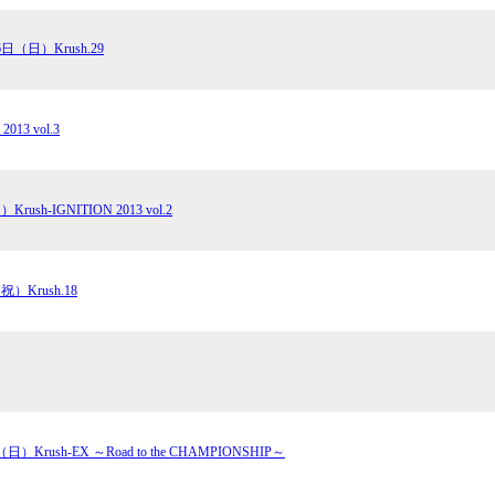
6日（日）Krush.29
2013 vol.3
ush-IGNITION 2013 vol.2
）Krush.18
日）Krush-EX ～Road to the CHAMPIONSHIP～