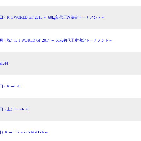
試合日程
試合結果
（日）K-1 WORLD GP 2015 ～-60kg初代王座決定トーナメント～
チケット
（月・祝）K-1 WORLD GP 2014 ～-65kg初代王座決定トーナメント～
グッズ
全て
h.44
イベント
トピックス
メディア
チケット・グッズ
）Krush.41
読みもの
コラム
日（土）Krush.37
Krush.32 ～in NAGOYA～