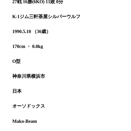
27戦 16勝(6KO) 11敗 0分
K-1ジム三軒茶屋シルバーウルフ
1990.5.10 （36歳）
170cm ・ 0.0kg
O型
神奈川県横浜市
日本
総合トップ
K-1 WGP
Krush
オーソドックス
Krush-EX
K-1
アマチュ
K-1
甲子園・
Mako-Beam
K-1 AWAR
K-