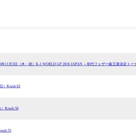
1.SHOP
ズ
K-
（
1.SHOP
ト
ギャラリー（
ー）
ギャラリー（写
ギャラリー（動
K-1
（K
GYM
ム）
K-
（フ
1.CLUB
ブ）
16年11月3日（木・祝）K-1 WORLD GP 2016 JAPAN ～初代フェザー級王座決定ト
Krush公式
）Krush.62
）Krush.56
sh.55