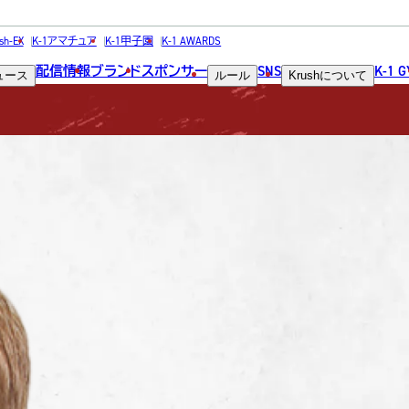
FIGHTER
sh-EX
K-1アマチュア
K-1甲子園
K-1 AWARDS
配信情報
ブランド
スポンサー
SNS
K-1 
ュース
ルール
Krush
について
選手