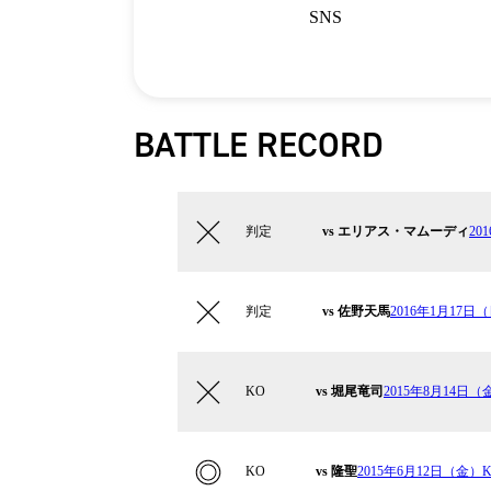
SNS
BATTLE RECORD
判定
vs エリアス・マムーディ
20
判定
vs 佐野天馬
2016年1月17日（日
KO
vs 堀尾竜司
2015年8月14日（金
KO
vs 隆聖
2015年6月12日（金）Kru