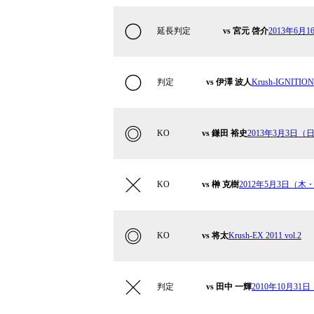
延長判定
vs 宮元 啓介
2013年6月1
判定
vs 伊澤 波人
Krush-IGNITION 
KO
vs 鎌田 裕史
2013年3月3日（日）Kr
KO
vs 榊 克樹
2012年5月3日（木・祝
KO
vs 将太
Krush-EX 2011 vol.2
判定
vs 田中 一輝
2010年10月31日（