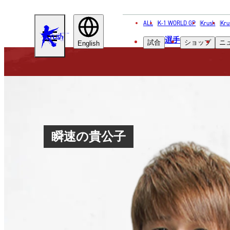
ALL
K-1 WORLD GP
Krush
Kru
KRUSH
選手
試合
ショップ
ニ
English
瞬速の貴公子