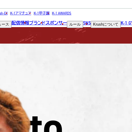
FIGHTER
sh-EX
K-1アマチュア
K-1甲子園
K-1 AWARDS
配信情報
ブランド
スポンサー
SNS
K-1 
ュース
ルール
Krush
について
選手
oto