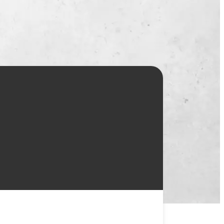
一覧
X(JP)
X(Krush)
X(アマチュア大会)
ア
Instagram(JP)