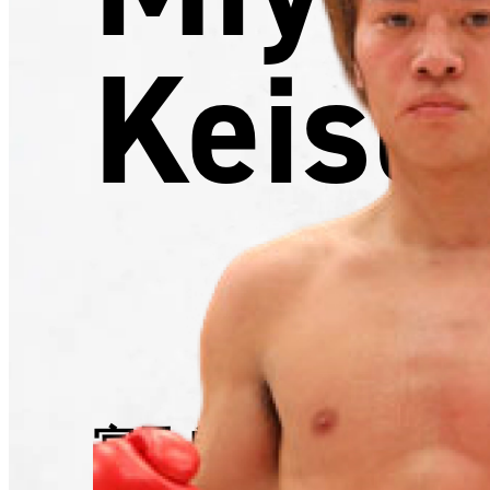
Keisu
宮元 啓介