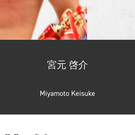
宮元 啓介
Miyamoto Keisuke
総合トップ
K-1 WGP
Krush
Krush-EX
K-1
アマチュ