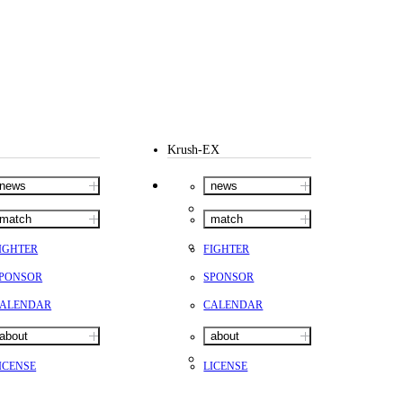
Krush-EX
news
news
match
match
IGHTER
FIGHTER
PONSOR
SPONSOR
ALENDAR
CALENDAR
about
about
ICENSE
LICENSE