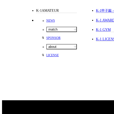
K-1AMATEUR
K-1
甲子園
K-1 AWAR
NEWS
match
K-1 GYM
SPONSOR
K-1 LICEN
about
LICENSE