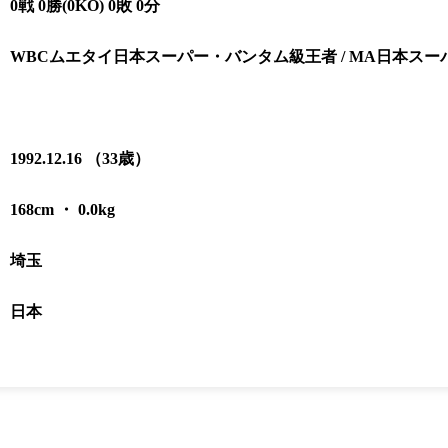
0戦 0勝(0KO) 0敗 0分
K-1
甲子園・
K-1 AWAR
K-
WBCムエタイ日本スーパー・バンタム級王者 / MA日本ス
1.SHOP
ズ
K-
（
1.SHOP
ト
ギャラリー（
ー）
ギャラリー（写
ギャラリー（動
1992.12.16 （33歳）
K-1
（K
GYM
ム）
K-
（フ
168cm ・ 0.0kg
1.CLUB
ブ）
埼玉
Krush公式
日本