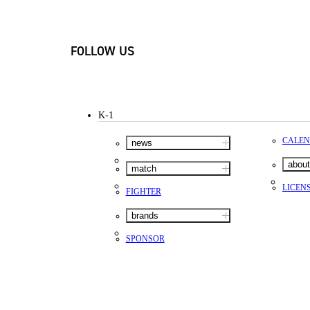
FOLLOW US
K-1
CALE
news
about
match
LICEN
FIGHTER
brands
SPONSOR