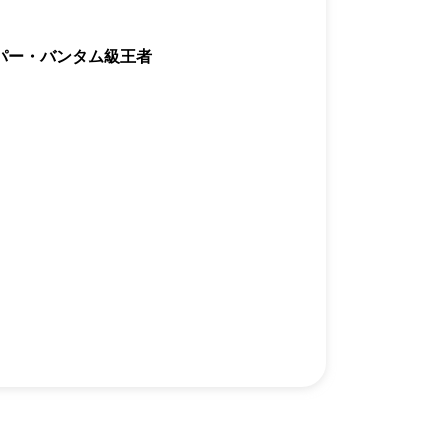
カレッジ
TikTok(JP)
DS
LINE(JP)
（グッ
Youtube(JP)
ーパー・バンタム級王者
）
Facebook(JP)
チケッ
X(En)
）
Instagram(EN)
ポスタ
Youtube(EN)
Podcast(EN)
真）
weibo(CH)
画）
Official site(EN)
-1ジ
ァンクラ
Krush
とは
■ ガールズ
Krush
ガー
ルズ
ルール