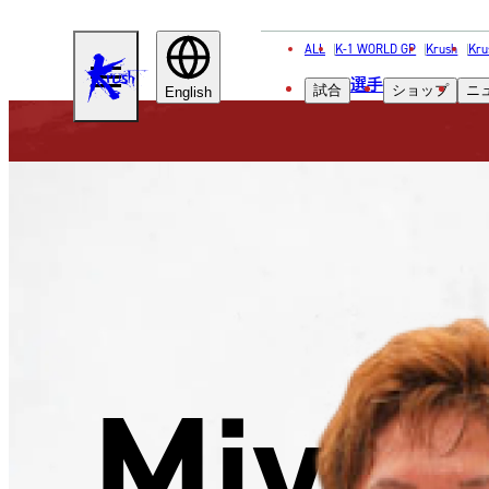
ALL
K-1 WORLD GP
Krush
Kru
KRUSH
選手
試合
ショップ
ニ
English
Miyam