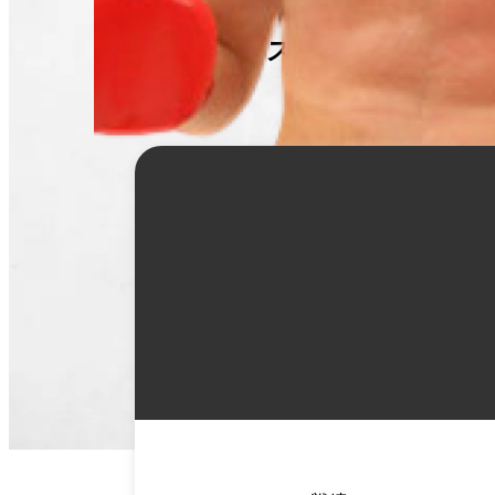
ミヤモト ケイスケ
詳
細
情
報