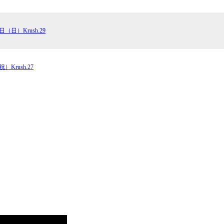
6日（日）Krush.29
試合日程
試合結果
）Krush.27
チケット
グッズ
全て
イベント
トピックス
メディア
チケット・グッズ
読みもの
コラム