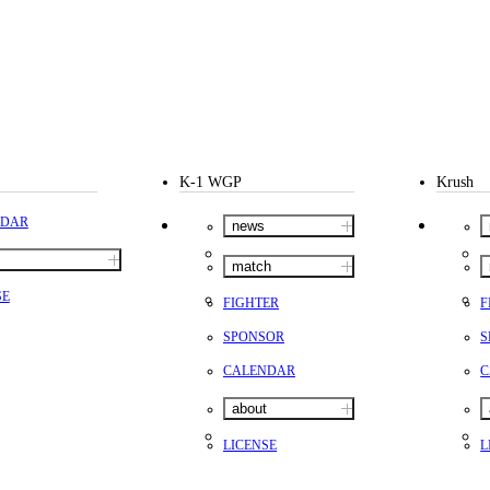
K-1 WGP
Krush
NDAR
news
match
SE
FIGHTER
F
SPONSOR
S
CALENDAR
C
about
LICENSE
L