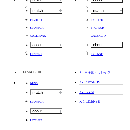
match
match
FIGHTER
FIGHTER
SPONSOR
SPONSOR
CALENDAR
CALENDAR
about
about
LICENSE
LICENSE
K-1AMATEUR
K-1
甲子園・カレッジ
K-1 AWARDS
NEWS
K-1 GYM
match
K-1 LICENSE
SPONSOR
about
LICENSE