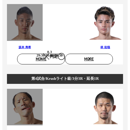
坂本 寿希
林 佑哉
0-3
29:30/28:30/28:30
判定
MOVIE
MORE
第4試合/Krushライト級/3分3R・延長1R