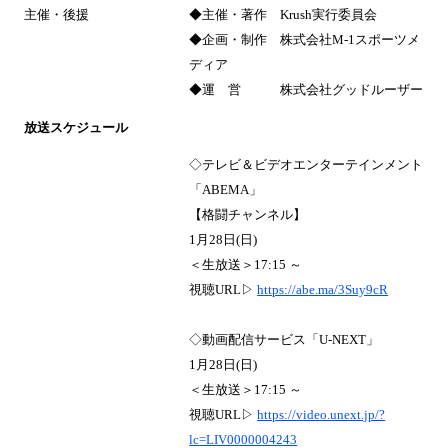
主催・後援
◆主催・著作 Krush実行委員会
◆企画・制作 株式会社M-1スポーツメ
ディア
◆運 営 株式会社グッドルーザー
放送スケジュール
◇テレビ＆ビデオエンターテインメント
「ABEMA」
【格闘チャンネル】
1月28日(日)
＜生放送＞17:15 ～
視聴URL▷
https://abe.ma/3Suy9cR
◇動画配信サービス「U-NEXT」
1月28日(日)
＜生放送＞17:15 ～
視聴URL▷
https://video.unext.jp/?
lc=LIV0000004243