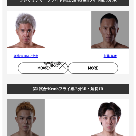
プレリミナリーファイト第2試合/Krushライト級/3分3R
河北“KONG”光生
川越 亮彦
3R 1分26秒
KO
MOVIE
MORE
第1試合/Krushフライ級/3分3R・延長1R