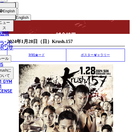
手
MATCH RESULT
USH
ショッ
English
プ
English
ニュー
日本語
ス
信情
試合結果
English
2024年1月28日（日）Krush.157
ランド
ポンサ
한국어
対戦カード
ポスターギャラリー
ルール
中文（简体）
NS
rush
に
中文（繁體）
ついて
1 GYM
ไทย
1
ICENSE
العربية