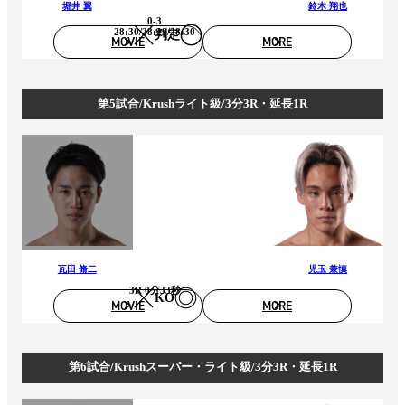
堀井 翼
鈴木 翔也
0-3
28:30/28:29/28:30
判定
MOVIE
MORE
第5試合/Krushライト級/3分3R・延長1R
瓦田 脩二
児玉 兼慎
3R 0分33秒
KO
MOVIE
MORE
第6試合/Krushスーパー・ライト級/3分3R・延長1R