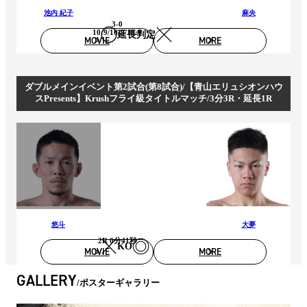
池内 紀子
麻央
3-0
10:9/10:9/10:9
延長判定
MOVIE
MORE
ダブルメインイベント第2試合(第8試合)/【青山エリュシオンハウ
スPresents】Krushフライ級タイトルマッチ/3分3R・延長1R
悠斗
大夢
2R 0分41秒
KO
MOVIE
MORE
GALLERY
ポスターギャラリー