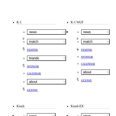
K-1
K-1 WGP
news
news
match
match
FIGHTER
FIGHTER
SPONSOR
brands
CALENDAR
SPONSOR
about
CALENDAR
LICENSE
about
LICENSE
Krush
Krush-EX
news
news