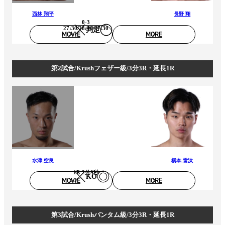
西林 翔平
長野 翔
0-3
27:30/28:30/27:30
判定
MOVIE
MORE
第2試合/Krushフェザー級/3分3R・延長1R
水津 空良
橋本 雷汰
1R 2分9秒
KO
MOVIE
MORE
第3試合/Krushバンタム級/3分3R・延長1R