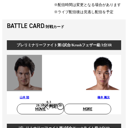
※配信時間は変更となる場合があります
※ライブ配信後は見逃し配信を予定
BATTLE CARD
対戦カード
プレリミナリーファイト第1試合/Krushフェザー級/3分3R
山本 陸
橋本 楓汰
0-3
28:30/28:30/27:30
判定
MOVIE
MORE