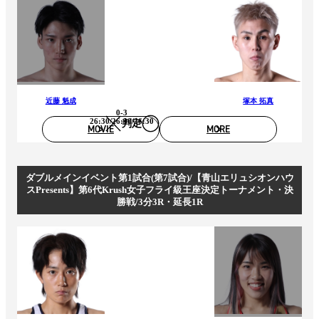
近藤 魁成
塚本 拓真
0-3
26:30/26:30/26:30
判定
MOVIE
MORE
ダブルメインイベント第1試合(第7試合)/【青山エリュシオンハウ
スPresents】第6代Krush女子フライ級王座決定トーナメント・決
勝戦/3分3R・延長1R