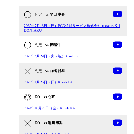
判定
vs 早田 吏喜
2025年7月13日（日）ECO信頼サービス株式会社 presents K-1
DONTAKU
判定
vs 愛瑠斗
2025年4月29日（火・祝）Krush.173
判定
vs 白幡 裕星
2025年1月26日（日）Krush.170
KO
vs 心直
2024年10月25日（金）Krush.166
KO
vs 黒川 瑛斗