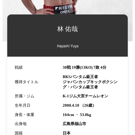
詳
細
林 佑哉
情
報
Hayashi Yuya
戦績
30戦 19勝(13KO) 7敗 4分
RKSバンタム級王者
獲得タイトル
ジャパンカップキックボクシン
グ・バンタム級王者
所属・ジム
K-1ジム大宮チームレオン
生年月日
2000.4.10 （26歳）
身長・体重
164cm ・ 53.0kg
出身地
広島県福山市
国籍
日本