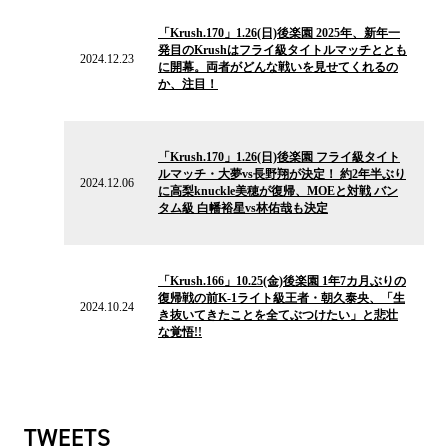
2024.12.23
の
「Krush.170」1.26(日)後楽園 2025年、新年一
ニ
発目のKrushはフライ級タイトルマッチととも
ュ
2024.12.23
に開幕。両者がどんな戦いを見せてくれるの
ー
か、注目！
ス
2024.12.06
の
「Krush.170」1.26(日)後楽園 フライ級タイト
ニ
ルマッチ・大夢vs長野翔が決定！ 約2年半ぶり
ュ
2024.12.06
に高梨knuckle美穂が復帰、MOEと対戦 バン
ー
タム級 白幡裕星vs林佑哉も決定
ス
2024.10.24
の
「Krush.166」10.25(金)後楽園 1年7カ月ぶりの
ニ
復帰戦の前K-1ライト級王者・朝久泰央、「生
ュ
2024.10.24
き抜いてきたことを全てぶつけたい」と悲壮
ー
な覚悟!!
ス
TWEETS