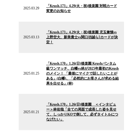
の
「Krush.173」4.29(火・祝)後楽園 対戦カード
ニ
2025.03.29
変更のお知らせ
ュ
ー
ス
2025.03.13
の
「Krush.173」4.29(火・祝)後楽園 児玉兼慎vs
ニ
2025.03.13
上野空大、新美貴士vs関口功誠ら5カードが決
ュ
定！
ー
ス
2025.01.25
の
「Krush.170」1.26(日)後楽園 Krushバンタム
ニ
級ワンマッチ、白幡vs林が2025年最初のKrush
ュ
2025.01.25
のメイン！ 「最後にマイクで話したいことが
ー
ある」(白幡)、「必然的にお客さんが求める結
ス
果を出せる」(林)
2025.01.21
の
「Krush.170」1.26(日)後楽園 ＜インタビュ
ニ
ー＞林佑哉「全ての局面で成長した姿を見せ
ュ
2025.01.21
て、しっかりKOで倒して、必ずタイトルにつ
ー
なげたい」
ス