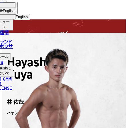
手
FIGHTER
USH
ショッ
English
プ
English
ニュー
日本語
ス
信情
選手
English
ランド
ポンサ
한국어
Hayashi
ルール
中文（简体）
NS
Yuya
rush
に
中文（繁體）
ついて
1 GYM
ไทย
1
ICENSE
العربية
林 佑哉
ハヤシ ユウヤ