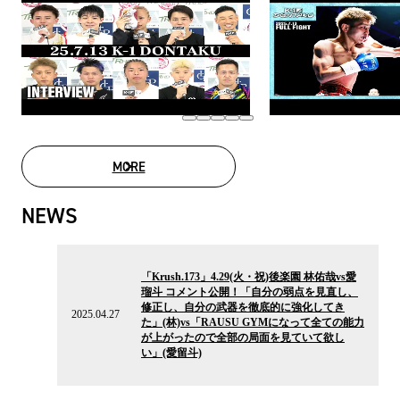
MORE
MOVIE LIST
NEWS
2025.04.27
の
「Krush.173」4.29(火・祝)後楽園 林佑哉vs愛
ニ
瑠斗 コメント公開！「自分の弱点を見直し、
ュ
修正し、自分の武器を徹底的に強化してき
ー
2025.04.27
た」(林)vs「RAUSU GYMになって全ての能力
ス
が上がったので全部の局面を見ていて欲し
い」(愛留斗)
2025.03.29