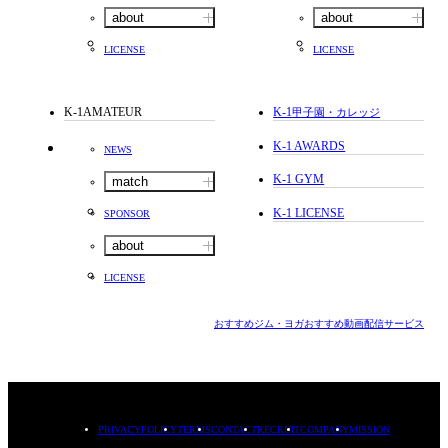
about
about
LICENSE
LICENSE
K-1AMATEUR
K-1
甲子園・カレッジ
K-1 AWARDS
NEWS
K-1 GYM
match
K-1 LICENSE
SPONSOR
about
LICENSE
おすすめジム・ヨガ
おすすめ動画配信サービス
PRIVACYPOLICY
TERMS
CONTACT
RECRUIT
COMPANY
MISSION