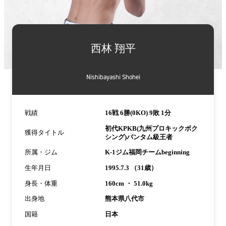
詳
細
西林 翔平
情
報
Nishibayashi Shohei
戦績
16戦 6勝(0KO) 9敗 1分
初代KPKB(九州プロキックボク
獲得タイトル
シング)バンタム級王者
所属・ジム
K-1ジム福岡チームbeginning
生年月日
1995.7.3 （31歳）
身長・体重
160cm ・ 51.0kg
出身地
熊本県八代市
国籍
日本