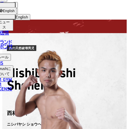
手
FIGHTER
USH
ショッ
English
プ
English
ニュー
日本語
ス
信情
選手
English
ランド
ポンサ
한국어
炎の天然破壊男児
ルール
中文（简体）
NS
Nishibayashi
rush
に
中文（繁體）
ついて
1 GYM
Shohei
ไทย
1
ICENSE
العربية
西林 翔平
ニシバヤシ ショウヘイ