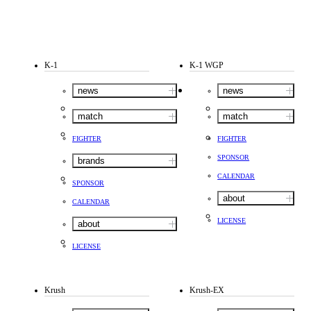
K-1
K-1 WGP
news
news
match
match
FIGHTER
FIGHTER
SPONSOR
brands
CALENDAR
SPONSOR
about
CALENDAR
LICENSE
about
LICENSE
Krush
Krush-EX