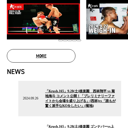
MORE
MOVIE LIST
NEWS
2024.09.26
の
「Krush.165」9.28(土)後楽園 西林翔平 vs 菊
ニ
地海斗 コメント公開！「プレリミナリーファ
ュ
2024.09.26
イトから会場を盛り上げる」(西林)vs「誰もが
ー
驚く派手なKOをしたい」(菊地)
ス
2024.08.12
の
「Krush.165」9.28(土)後楽園 ゴンナパーvs上
ニ