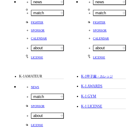
news
news
match
match
FIGHTER
FIGHTER
SPONSOR
SPONSOR
CALENDAR
CALENDAR
about
about
LICENSE
LICENSE
K-1AMATEUR
K-1
甲子園・カレッジ
K-1 AWARDS
NEWS
K-1 GYM
match
K-1 LICENSE
SPONSOR
about
LICENSE