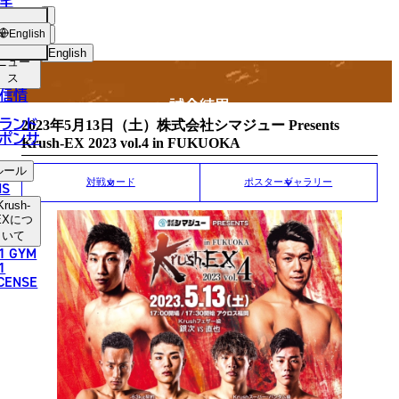
手
MATCH RESULT
SH-
ショッ
English
プ
English
ニュー
ス
日本語
信情
試合結果
English
ランド
2023年5月13日（土）株式会社シマジュー Presents
ポンサ
Krush-EX 2023 vol.4 in FUKUOKA
한국어
ルール
中文（简体）
対戦カード
ポスターギャラリー
NS
Krush-
中文（繁體）
EX
につ
いて
1 GYM
ไทย
1
ICENSE
العربية