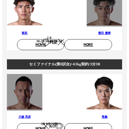
紫苑
豊田 優輝
2-0
30:29/30:29/30:30
判定
MOVIE
MORE
セミファイナル(第8試合)/-63kg契約/3分3R
川越 亮彦
竜義
2R 0分20秒
KO
MOVIE
MORE