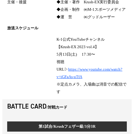
主催・後援
◆主催・著作 Krush-EX実行委員会
◆企画・制作 ㈱M-1スポーツメディア
◆運 営 ㈱グッドルーザー
放送スケジュール
K-1公式YouTubeチャンネル
【Krush-EX 2023 vol.4】
5月13日(土) 17:30〜
視聴
URL▷
https://www.youtube.com/watch?
v=iGFaAs-uTfA
※定点カメラ、入場曲は消音での配信で
す
BATTLE CARD
対戦カード
第1試合/Krushフェザー級/3分3R