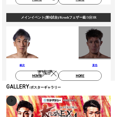
メインイベント(第9試合)/Krushフェザー級/3分3R
銀次
直也
3R 1分12秒
KO
MOVIE
MORE
GALLERY
ポスターギャラリー