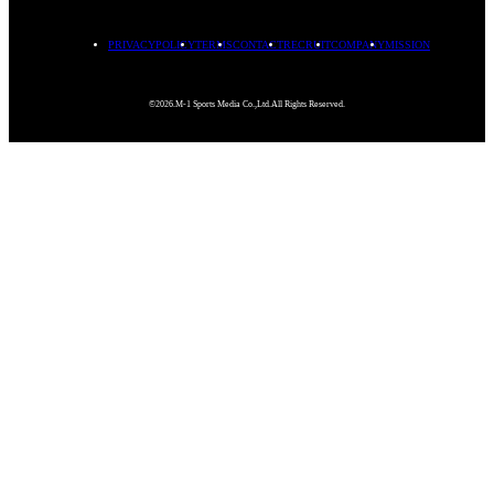
PRIVACYPOLICY
TERMS
CONTACT
RECRUIT
COMPANY
MISSION
©2026.M-1 Sports Media Co.,Ltd.All Rights Reserved.