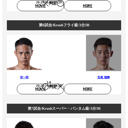
28:29/28:29/27:29
判定
MOVIE
MORE
第6試合/Krushフライ級/3分3R
宗一郎
安尾 瑠輝
3-0
29:28/29:28/29:28
判定
MOVIE
MORE
第7試合/Krushスーパー・バンタム級/3分3R