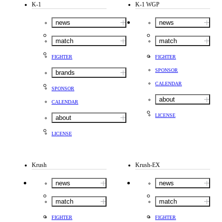
K-1
K-1 WGP
news
news
match
match
FIGHTER
FIGHTER
SPONSOR
brands
CALENDAR
SPONSOR
about
CALENDAR
LICENSE
about
LICENSE
Krush
Krush-EX
news
news
match
match
FIGHTER
FIGHTER