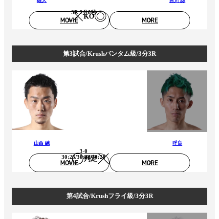
雄大
吉川 諒
3R 2分0秒
KO
MOVIE
MORE
第3試合/Krushバンタム級/3分3R
山西 練
呼良
3-0
30:28/30:28/30:28
判定
MOVIE
MORE
第4試合/Krushフライ級/3分3R