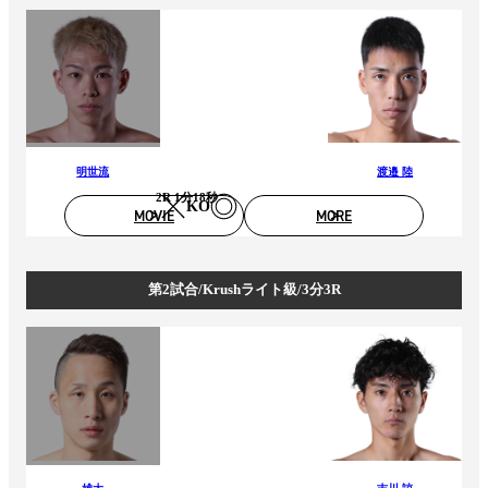
明世流
渡邉 陸
2R 1分18秒
KO
MOVIE
MORE
第2試合/Krushライト級/3分3R