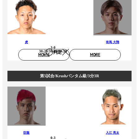
虎
有馬 大翔
3-0
30:29/30:29/30:28
判定
MOVIE
MORE
第5試合/Krushバンタム級/3分3R
臣龍
入江 亮太
0-3