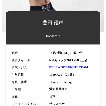
詳
細
豊田 優輝
情
報
Toyoda Yuki
戦績
18戦 7勝(3KO) 10敗 1分
獲得タイトル
K-1カレッジ2019 -60kg王者
所属・ジム
BELLWOOD FIGHT TEAM
生年月日
1999.7.29 （27歳）
身長・体重
165cm ・ 55.0kg
出身地
愛知県豊橋市
国籍
日本
ファイトスタイル
サウスポー