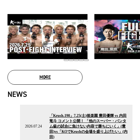
MORE
MOVIE LIST
NEWS
2026.07.24
の
「Krush.190」7.25(土)後楽園 豊田優輝 vs 内田
ニ
竜斗 コメント公開！ 「他のスーパー・バンタ
ュ
2026.07.24
ム級の試合に負けない内容で勝ちにいく」(豊
ー
田)vs「KOでKrushの会場を盛り上げたい」(内
ス
田)