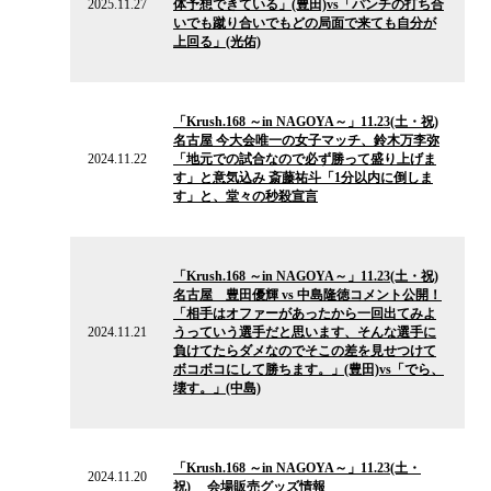
2025.11.27
体予想できている」(豊田)vs「パンチの打ち合
ー
いでも蹴り合いでもどの局面で来ても自分が
ス
上回る」(光佑)
2024.11.22
の
「Krush.168 ～in NAGOYA～」11.23(土・祝)
ニ
名古屋 今大会唯一の女子マッチ、鈴木万李弥
ュ
2024.11.22
「地元での試合なので必ず勝って盛り上げま
ー
す」と意気込み 斎藤祐斗「1分以内に倒しま
ス
す」と、堂々の秒殺宣言
2024.11.21
の
「Krush.168 ～in NAGOYA～」11.23(土・祝)
ニ
名古屋 豊田優輝 vs 中島隆徳コメント公開！
ュ
「相手はオファーがあったから一回出てみよ
ー
2024.11.21
うっていう選手だと思います、そんな選手に
ス
負けてたらダメなのでそこの差を見せつけて
ボコボコにして勝ちます。」(豊田)vs「でら、
壊す。」(中島)
2024.11.20
の
「Krush.168 ～in NAGOYA～」11.23(土・
ニ
2024.11.20
祝) 会場販売グッズ情報
ュ