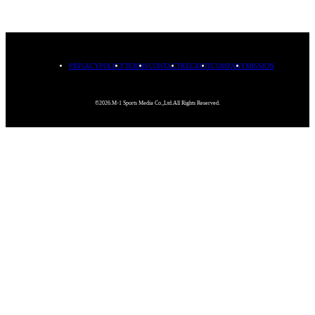
PRIVACYPOLICY
TERMS
CONTACT
RECRUIT
COMPANY
MISSION
©2026.M-1 Sports Media Co.,Ltd.All Rights Reserved.