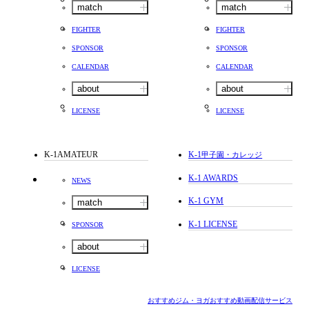
match
match
FIGHTER
FIGHTER
SPONSOR
SPONSOR
CALENDAR
CALENDAR
about
about
LICENSE
LICENSE
K-1AMATEUR
K-1
甲子園・カレッジ
K-1 AWARDS
NEWS
K-1 GYM
match
K-1 LICENSE
SPONSOR
about
LICENSE
おすすめジム・ヨガ
おすすめ動画配信サービス