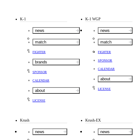
K-1
K-1 WGP
news
news
match
match
FIGHTER
FIGHTER
SPONSOR
brands
CALENDAR
SPONSOR
about
CALENDAR
LICENSE
about
LICENSE
Krush
Krush-EX
news
news