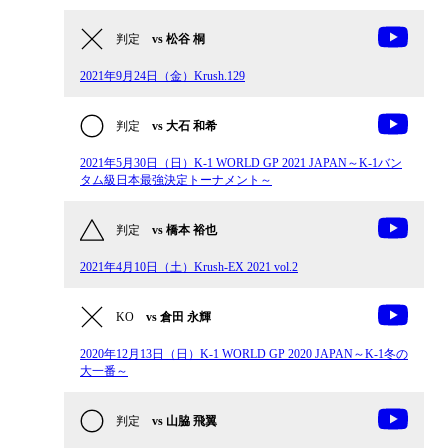
判定
vs 松谷 桐
2021年9月24日（金）Krush.129
判定
vs 大石 和希
2021年5月30日（日）K-1 WORLD GP 2021 JAPAN～K-1バン
タム級日本最強決定トーナメント～
判定
vs 橋本 裕也
2021年4月10日（土）Krush-EX 2021 vol.2
KO
vs 倉田 永輝
2020年12月13日（日）K-1 WORLD GP 2020 JAPAN～K-1冬の
大一番～
判定
vs 山脇 飛翼