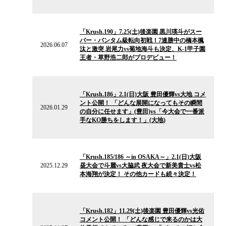
2026.06.07
の
「Krush.190」7.25(土)後楽園 黒川瑛斗がスー
ニ
パー・バンタム級転向初戦！7連勝中の橋本楓
ュ
2026.06.07
汰と激突 岩尾力vs菊地海斗も決定、K-1甲子園
ー
王者・草野浩二郎がプロデビュー！
ス
2026.01.29
の
「Krush.186」2.1(日)大阪 豊田優輝vs大地 コメ
ニ
ント公開！ 「どんな展開になってもその瞬間
ュ
2026.01.29
の自分に任せます」(豊田)vs「今大会で一番派
ー
手なKO勝ちをします！」(大地)
ス
2025.12.29
の
「Krush.185/186 ～in OSAKA～」2.1(日)大阪
ニ
2025.12.29
昼大会で斗麗vs大脇武 夜大会で新美貴士vs松
ュ
本海翔が決定！ その他カードも続々決定！
ー
ス
2025.11.27
の
「Krush.182」11.29(土)後楽園 豊田優輝vs光佑
ニ
コメント公開！ 「どんな感じで来るのかは大
ュ