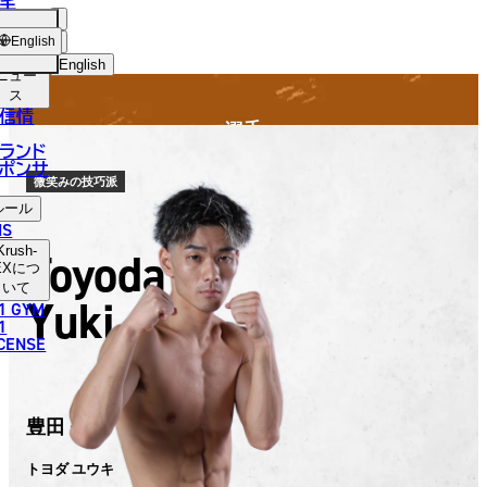
手
FIGHTER
SH-
ショッ
English
プ
English
ニュー
ス
日本語
信情
選手
English
ランド
ポンサ
한국어
微笑みの技巧派
ルール
中文（简体）
NS
Krush-
Toyoda
中文（繁體）
EX
につ
いて
Yuki
1 GYM
ไทย
1
ICENSE
العربية
豊田 優輝
トヨダ ユウキ