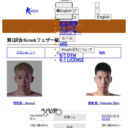
選手
MATCH RESULT
KRUSH-
ショップ
English
EX
English
ニュース
配信情報
日本語
ブランド
スポンサー
試合結果
English
ルール
第1試合/Krushフェザー級/3分3R
SNS
한국어
Krush-EX
について
試合レビュー
ギャラリー
動画
K-1 GYM
中文（简体
K-1 LICENSE
中文（繁體
ไทย
العربية
明世流 / Akuseru
渡邉 陸 / Watanabe Riku
2R 1分18秒
KO
GRANDIR GY
POWER OF D
所属ジム
M×a
REAM
11戦 8勝(4KO)
8戦 6勝(4KO) 1
戦歴