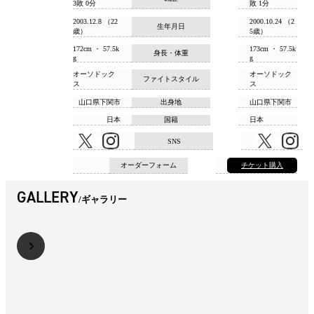
3敗 0分
敗 1分
2003.12.8 （22
2000.10.24 （2
生年月日
歳）
5歳）
172cm ・ 57.5k
173cm ・ 57.5k
身長・体重
g
g
オーソドック
オーソドック
ファイトスタイル
ス
ス
山口県下関市
出身地
山口県下関市
日本
国籍
日本
SNS
オーダーフォーム
チケット購入
GALLERY
ギャラリー