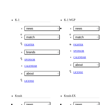
K-1
K-1 WGP
news
news
match
match
FIGHTER
FIGHTER
SPONSOR
brands
CALENDAR
SPONSOR
about
CALENDAR
LICENSE
about
LICENSE
Krush
Krush-EX
news
news