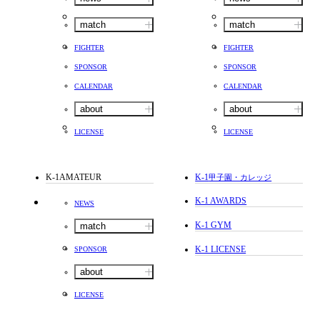
match
match
FIGHTER
FIGHTER
SPONSOR
SPONSOR
CALENDAR
CALENDAR
about
about
LICENSE
LICENSE
K-1AMATEUR
K-1
甲子園・カレッジ
K-1 AWARDS
NEWS
K-1 GYM
match
K-1 LICENSE
SPONSOR
about
LICENSE