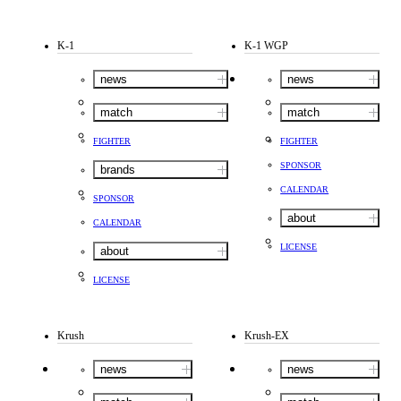
K-1
K-1 WGP
news
news
match
match
FIGHTER
FIGHTER
SPONSOR
brands
CALENDAR
SPONSOR
about
CALENDAR
LICENSE
about
LICENSE
Krush
Krush-EX
news
news