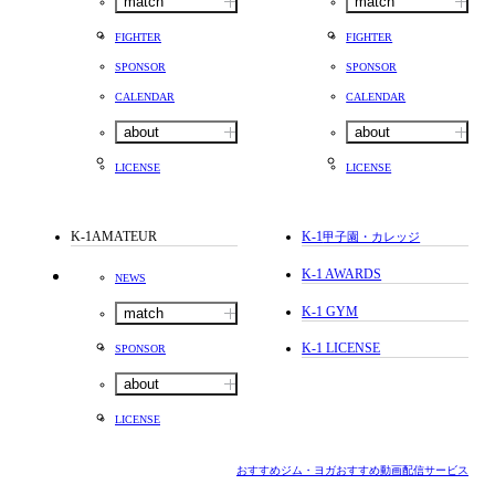
match
match
FIGHTER
FIGHTER
SPONSOR
SPONSOR
CALENDAR
CALENDAR
about
about
LICENSE
LICENSE
K-1AMATEUR
K-1
甲子園・カレッジ
K-1 AWARDS
NEWS
K-1 GYM
match
K-1 LICENSE
SPONSOR
about
LICENSE
おすすめジム・ヨガ
おすすめ動画配信サービス