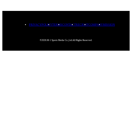
PRIVACYPOLICY
TERMS
CONTACT
RECRUIT
COMPANY
MISSION
©2026.M-1 Sports Media Co.,Ltd.All Rights Reserved.