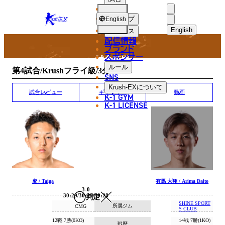
選手
MATCH RESULT
KRUSH-
ショップ
English
EX
English
ニュース
配信情報
日本語
ブランド
スポンサー
試合結果
English
ルール
第4試合/Krushフライ級/3分3R
SNS
한국어
Krush-EX
について
試合レビュー
ギャラリー
動画
K-1 GYM
中文（简体
K-1 LICENSE
中文（繁體
ไทย
العربية
虎 / Taiga
有馬 大翔 / Arima Daito
3-0
30:29/30:29/30:28
判定
SHINE SPORT
所属ジム
CMG
S CLUB
12戦 7勝(0KO)
14戦 7勝(1KO)
戦歴