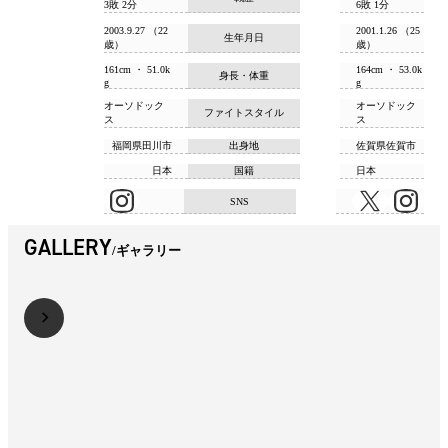
3敗 2分
6敗 1分
2003.9.27 （22
2001.1.26 （25
生年月日
歳）
歳）
161cm ・ 51.0k
164cm ・ 53.0k
身長・体重
g
g
オーソドック
オーソドック
ファイトスタイル
ス
ス
福岡県田川市
出身地
佐賀県佐賀市
日本
国籍
日本
SNS
GALLERY
ギャラリー