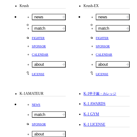
Krush
Krush-EX
news
news
match
match
FIGHTER
FIGHTER
SPONSOR
SPONSOR
CALENDAR
CALENDAR
about
about
LICENSE
LICENSE
K-1AMATEUR
K-1
甲子園・カレッジ
K-1 AWARDS
NEWS
K-1 GYM
match
K-1 LICENSE
SPONSOR
about