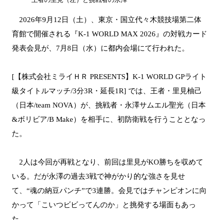
王者の里見（左）と挑戦者の永澤
2026年9月12日（土）、東京・国立代々木競技場第二体
育館で開催される『K-1 WORLD MAX 2026』の対戦カード
発表会見が、7月8日（水）に都内会場にて行われた。
[【株式会社ミライＨＲ PRESENTS】K-1 WORLD GPライト
級タイトルマッチ/3分3R・延長1R] では、王者・里見柚己
（日本/team NOVA）が、挑戦者・永澤サムエル聖光（日本
&ボリビア/B Make）を相手に、初防衛戦を行うこととなっ
た。
2人は今回が再戦となり、前回は里見がKO勝ちを収めて
いる。だが永澤の過去3戦で神がかり的な強さを見せ
て、“魂の納豆パンチ”で3連勝。会見ではチャンピオンに向
かって「こいつビビってんのか」と挑発する場面もあっ
た。