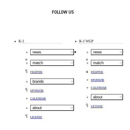
FOLLOW US
K-1
K-1 WGP
news
news
match
match
FIGHTER
FIGHTER
SPONSOR
brands
CALENDAR
SPONSOR
about
CALENDAR
LICENSE
about
LICENSE