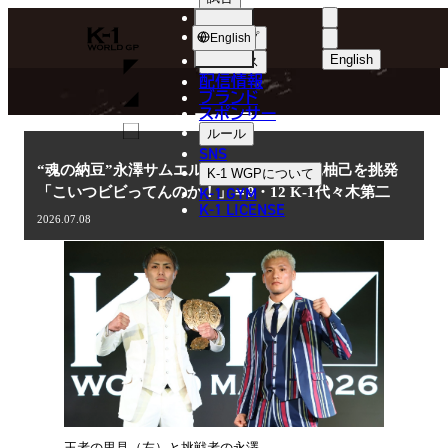
選手
NEWS
K-
ショップ
English
1
English
ニュース
配信情報
日本語
WGP
ブランド
スポンサー
ニュース
English
ルール
SNS
한국어
“魂の納豆”永澤サムエル聖光、王者・里見柚己を挑発
K-1 WGP
について
K-1 GYM
「こいつビビってんのか！」＝9・12 K-1代々木第二
中文（简体
K-1 LICENSE
2026.07.08
中文（繁體
ไทย
العربية