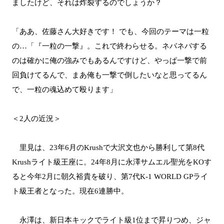
ましたけど、それは炸裂するのでしょうか？
「ああ、佐藤さん大好きです！ でも、今回のテーマは一粒
の…「『一粒の一撃』。これで終わらせる。ネバネバする
のは確かに俺の強みでもあるんですけど、やっぱ一撃で前
回負けてるんで、まあ俺も一撃で倒したいなと思ってるん
で、一粒の魂込めて殴ります」
＜2人の近況＞
里見は、23年6月のKrushで大沢文也から勝利して第8代
Krushライト級王座に。24年8月に永澤サムエル聖光をKOす
ると今年2月に朝久裕貴を破り、第7代K-1 WORLD GPライ
ト級王者となった。現在6連勝中。
永澤は、新日本キックでライト級1位まで昇りつめ、ジャ