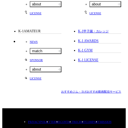
about
about
LICENSE
LICENSE
K-1AMATEUR
K-1
甲子園・カレッジ
K-1 AWARDS
NEWS
K-1 GYM
match
K-1 LICENSE
SPONSOR
about
LICENSE
おすすめジム・ヨガ
おすすめ動画配信サービス
PRIVACYPOLICY
TERMS
CONTACT
RECRUIT
COMPANY
MISSION