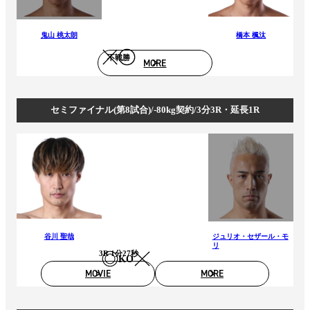
鬼山 桃太朗
橋本 楓汰
不戦勝
MORE
セミファイナル(第8試合)/-80kg契約/3分3R・延長1R
谷川 聖哉
ジュリオ・セザール・モ
リ
3R 1分27秒
KO
MOVIE
MORE