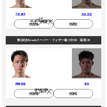
下村 泰平
矢吹 空也
3-0
30:29/30:29/30:29
判定
MOVIE
MORE
第2試合Krushスーパー・フェザー級/3分3R・延長1R
岡嶋 形徒
直也
2R 1分16秒
KO
MOVIE
MORE