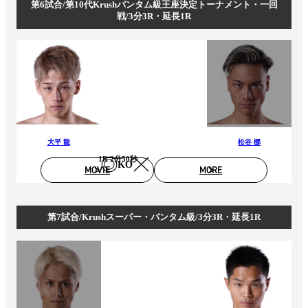
第6試合/第10代Krushバンタム級王座決定トーナメント・一回
戦/3分3R・延長1R
大平 龍
松谷 梛
1R 2分50秒
KO
MOVIE
MORE
第7試合/Krushスーパー・バンタム級/3分3R・延長1R