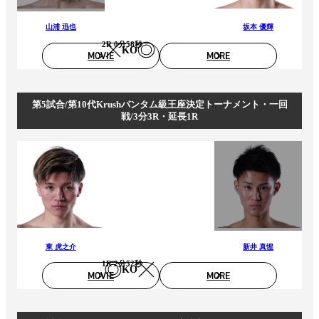
山浦 迅也
坂本 優輝
2R 0分58秒
KO
MOVIE
MORE
第5試合/第10代Krushバンタム級王座決定トーナメント・一回
戦/3分3R・延長1R
東 虎之介
新井 真惺
1R 2分52秒
KO
MOVIE
MORE