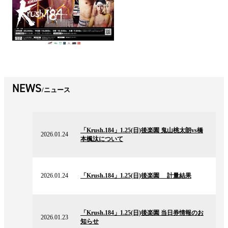
NEWS
ニュース
2026.01.24
の
「Krush.184」1.25(日)後楽園 鬼山桃太朗vs橋
ニ
2026.01.24
本楓汰について
ュ
ー
ス
2026.01.24
の
2026.01.24
「Krush.184」1.25(日)後楽園 計量結果
ニ
ュ
ー
2026.01.23
ス
の
「Krush.184」1.25(日)後楽園 当日券情報のお
ニ
2026.01.23
知らせ
ュ