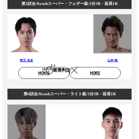
第3試合/Krushスーパー・フェザー級/3分3R・延長1R
西元 也史
山本 陸
2-1
10:9/9:10/10:9
延長判定
MOVIE
MORE
第4試合/Krushスーパー・ライト級/3分3R・延長1R