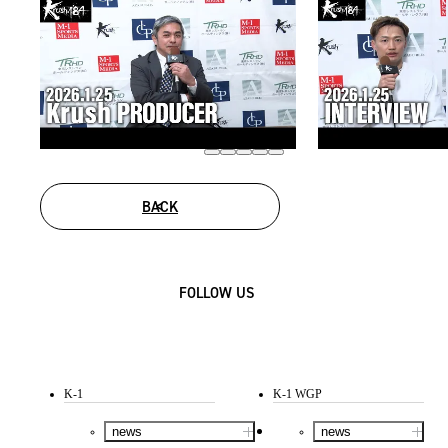
BACK
FOLLOW US
K-1
K-1 WGP
news
news