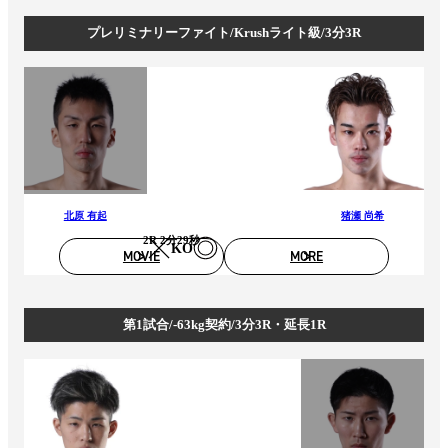
プレリミナリーファイト/Krushライト級/3分3R
北原 有起
猪瀬 尚希
2R 2分29秒
KO
MOVIE
MORE
第1試合/-63kg契約/3分3R・延長1R