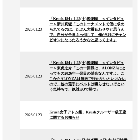
ー
ス
2026.01.23
の
「Krush.184」1.25(土)後楽園 ＜インタビュ
ニ
ー＞新井真惺「このトーナメントで僕に求め
ュ
2026.01.23
られてるのは、たぶん大番狂わせやと思うん
ー
で、自分が全員ぶっ倒して、俺が8月にチャン
ス
ピオンになったろうかなと思ってます」
2026.01.23
の
「Krush.184」1.25(土)後楽園 ＜インタビュ
ニ
ー＞東虎之介「この一回戦は、ALONZAにと
ュ
ってもの2026年一発目の試合なんですよ。こ
ー
2026.01.23
こからALONZAは無敗で行かないといけない
ス
ので、他の選手にベルトは獲らせないぞとい
う気持ちで、絶対KOで勝つ」
2026.01.23
の
Krush女子アトム級、Krushクルーザー級王座
ニ
2026.01.23
に関するお知らせ
ュ
ー
ス
2026.01.23
の