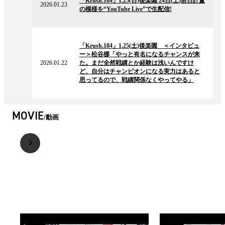
「Krush.184」1.25(日)後楽園 24日(土)前日計量
ニ
2026.01.23
の模様を“YouTube Live”で生配信!
ュ
ー
ス
2026.01.22
の
「Krush.184」1.25(土)後楽園 ＜インタビュ
ニ
ー＞松谷梛「やっと有名になるチャンスが来
ュ
2026.01.22
た。まだ全然戦績とか経験は浅いんですけ
ー
ど、自分はチャンピオンになる実力はあると
ス
思ってるので、戦績関係なくやってやる」
MOVIE
動画