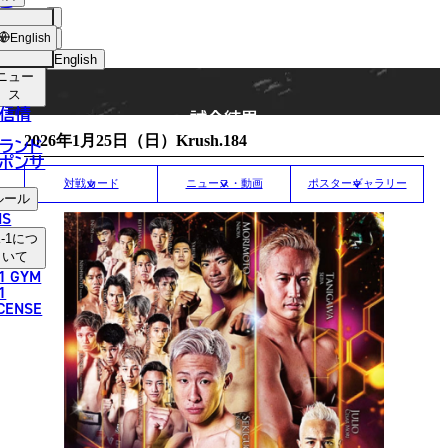
手
MATCH RESULT
ショッ
English
プ
English
ニュー
日本語
ス
信情
試合結果
English
2026年1月25日（日）Krush.184
ランド
ポンサ
한국어
対戦カード
ニュース・動画
ポスターギャラリー
ルール
中文（简体）
NS
-1
につ
中文（繁體）
いて
1 GYM
ไทย
1
ICENSE
العربية