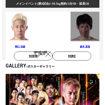
メインイベント(第9試合)/-58.5kg契約/3分3R・延長1R
関口 功誠
森本 直哉
3R 1分16秒
KO
MOVIE
MORE
GALLERY
ポスターギャラリー