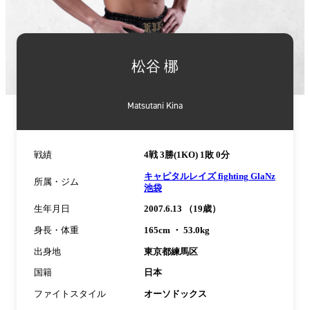
詳
細
松谷 梛
情
報
Matsutani Kina
戦績
4戦 3勝(1KO) 1敗 0分
キャピタルレイズ fighting GlaNz
所属・ジム
池袋
生年月日
2007.6.13 （19歳）
身長・体重
165cm ・ 53.0kg
出身地
東京都練馬区
国籍
日本
ファイトスタイル
オーソドックス