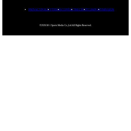
PRIVACYPOLICY
TERMS
CONTACT
RECRUIT
COMPANY
MISSION
©2026.M-1 Sports Media Co.,Ltd.All Rights Reserved.