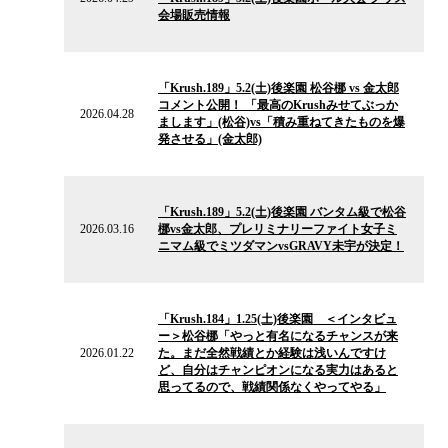
ュ
会場販売情報
ー
ス
2026.04.28
の
「Krush.189」5.2(土)後楽園 松谷梛 vs 金太郎
ニ
コメント公開！ 「最高のKrushみせてぶっか
ュ
2026.04.28
まします」(松谷)vs「積み重ねてきたものを爆
ー
発させる」(金太郎)
ス
2026.03.16
の
「Krush.189」5.2(土)後楽園 バンタム級で松谷
ニ
2026.03.16
梛vs金太郎、プレリミナリーファイト女子ミ
ュ
ニマム級でミツダマンvsGRAVY未宇が決定！
ー
ス
2026.01.22
の
「Krush.184」1.25(土)後楽園 ＜インタビュ
ニ
ー＞松谷梛「やっと有名になるチャンスが来
ュ
2026.01.22
た。まだ全然戦績とか経験は浅いんですけ
ー
ど、自分はチャンピオンになる実力はあると
ス
思ってるので、戦績関係なくやってやる」
2026.01.18
の