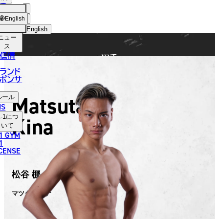
手
FIGHTER
ショッ
English
プ
English
ニュー
日本語
ス
信情
選手
English
ランド
ポンサ
한국어
Matsutani
ルール
中文（简体）
NS
Kina
-1
につ
中文（繁體）
いて
1 GYM
ไทย
1
ICENSE
العربية
松谷 梛
マツタニ キナ