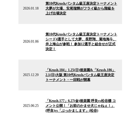
第10代Krushバンタム級王座決定トーナメント
ニ
2026.01.18
大夢が欠場、安尾瑠輝がフライ級から階級を
ュ
上げ出場決定
ー
ス
2026.01.06
の
第10代Krushバンタム級王座決定トーナメント
ニ
シード4選手として大夢、長野翔、菊地海斗、
ュ
2026.01.06
井上海山が参戦！ 参加12選手と組合せが正式
ー
決定！
ス
2025.12.29
の
「Krush.184」1.25(日)後楽園&「Krush.186」
ニ
2025.12.29
2.1(日)大阪 第10代Krushバンタム級王座決定
ュ
トーナメント・一回戦が開幕
ー
ス
2025.06.25
の
「Krush.177」6.27(金)後楽園 呼良vs松谷梛 コ
ニ
2025.06.25
メント公開！「お前のかませ犬じゃねぇ！」
ュ
(呼良)vs「ぶっかまします」(松谷)
ー
ス