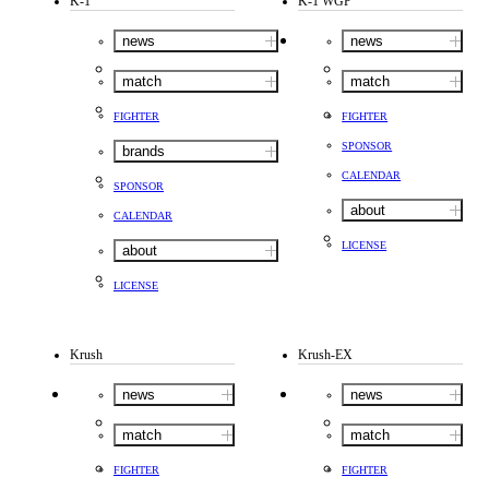
K-1
K-1 WGP
news
news
match
match
FIGHTER
FIGHTER
SPONSOR
brands
CALENDAR
SPONSOR
about
CALENDAR
LICENSE
about
LICENSE
Krush
Krush-EX
news
news
match
match
FIGHTER
FIGHTER