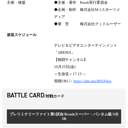
主催・後援
◆主催・著作 Krush実行委員会
◆企画・制作 株式会社M-1スポーツメ
ディア
◆運 営 株式会社グッドルーザー
放送スケジュール
テレビ＆ビデオエンターテインメント
「ABEMA」
【格闘チャンネル】
10月25日(金)
＜生放送＞17:15 ～
視聴URL▷
https://abe.ma/48jUQqw
BATTLE CARD
対戦カード
プレリミナリーファイト第1試合/Krushスーパー・バンタム級/3分
3R