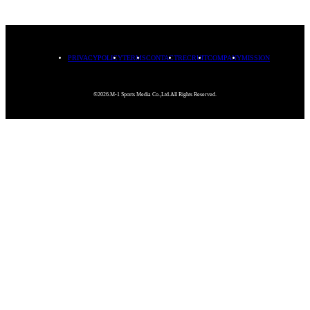
PRIVACYPOLICY
TERMS
CONTACT
RECRUIT
COMPANY
MISSION
©2026.M-1 Sports Media Co.,Ltd.All Rights Reserved.