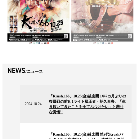
NEWS
ニュース
2024.10.24
の
「Krush.166」10.25(金)後楽園 1年7カ月ぶりの
ニ
復帰戦の前K-1ライト級王者・朝久泰央、「生
ュ
2024.10.24
き抜いてきたことを全てぶつけたい」と悲壮
ー
な覚悟!!
ス
2024.10.24
の
「Krush.166」10.25(金)後楽園 第9代Krushバ
ニ