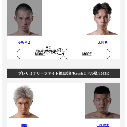
小島 卓也
太田 黎
0-2
30:30/29:30/28:30
判定
MOVIE
MORE
プレリミナリーファイト第2試合/Krushミドル級/3分3R
戦熊
山根 武夫