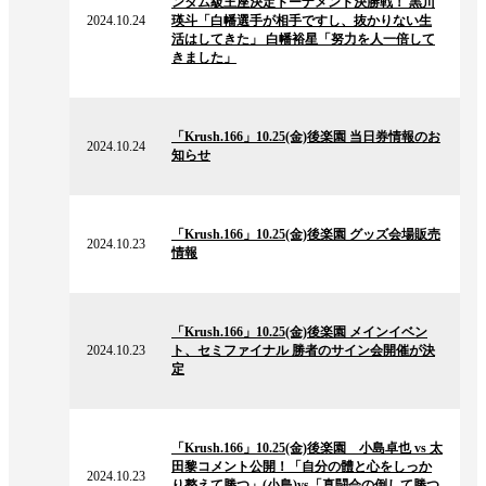
ンタム級王座決定トーナメント決勝戦！ 黒川
ュ
2024.10.24
瑛斗「白幡選手が相手ですし、抜かりない生
ー
活はしてきた」 白幡裕星「努力を人一倍して
ス
きました」
2024.10.24
の
「Krush.166」10.25(金)後楽園 当日券情報のお
ニ
2024.10.24
知らせ
ュ
ー
ス
2024.10.23
の
「Krush.166」10.25(金)後楽園 グッズ会場販売
ニ
2024.10.23
情報
ュ
ー
ス
2024.10.23
の
「Krush.166」10.25(金)後楽園 メインイベン
ニ
2024.10.23
ト、セミファイナル 勝者のサイン会開催が決
ュ
定
ー
ス
2024.10.23
の
「Krush.166」10.25(金)後楽園 小島卓也 vs 太
ニ
田黎コメント公開！「自分の體と心をしっか
ュ
2024.10.23
り整えて勝つ」(小島)vs「真闘会の倒して勝つ