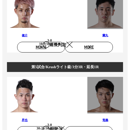
健介
蘭丸
3-0
10:9/10:9/10:9
延長判定
MOVIE
MORE
第5試合/Krushライト級/3分3R・延長1R
昇也
竜義
3-0
30:26/30:27/30:26
判定