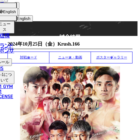
手
MATCH RESULT
ショッ
English
プ
English
ニュー
日本語
ス
信情
試合結果
English
2024年10月25日（金）Krush.166
ランド
ポンサ
한국어
対戦カード
ニュース・動画
ポスターギャラリー
ルール
中文（简体）
NS
-1
につ
中文（繁體）
いて
1 GYM
ไทย
1
ICENSE
العربية