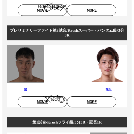
3-0
30:29/30:29/30:28
判定
MOVIE
MORE
プレリミナリーファイト第3試合/Krushスーパー・バンタム級/3分
3R
渚
龍生
3R 2分43秒
KO
MOVIE
MORE
第1試合/Krushフライ級/3分3R・延長1R