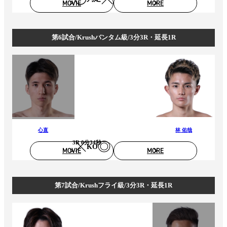
MOVIE
MORE
第6試合/Krushバンタム級/3分3R・延長1R
心直
林 佑哉
3R 0分34秒
KO
MOVIE
MORE
第7試合/Krushフライ級/3分3R・延長1R