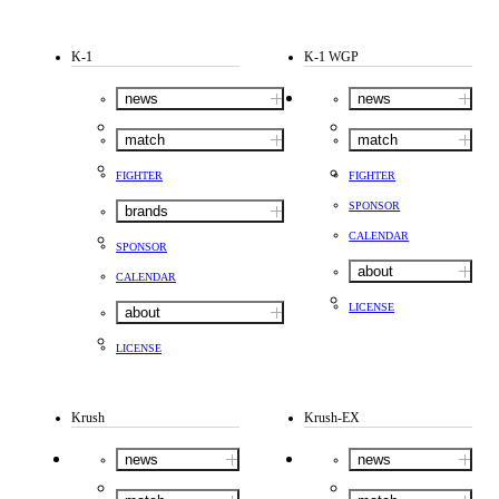
K-1
K-1 WGP
news
news
match
match
FIGHTER
FIGHTER
SPONSOR
brands
CALENDAR
SPONSOR
about
CALENDAR
LICENSE
about
LICENSE
Krush
Krush-EX
news
news