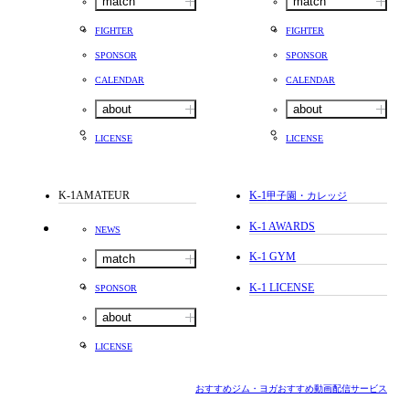
match
match
FIGHTER
FIGHTER
SPONSOR
SPONSOR
CALENDAR
CALENDAR
about
about
LICENSE
LICENSE
K-1AMATEUR
K-1
甲子園・カレッジ
K-1 AWARDS
NEWS
K-1 GYM
match
K-1 LICENSE
SPONSOR
about
LICENSE
おすすめジム・ヨガ
おすすめ動画配信サービス