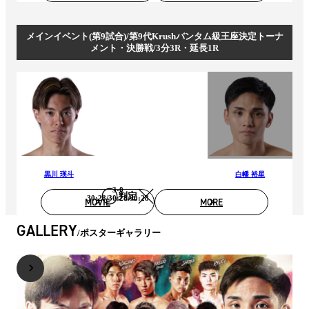
メインイベント(第9試合)/第9代Krushバンタム級王座決定トーナ
メント・決勝戦/3分3R・延長1R
黒川 瑛斗
白幡 裕星
3-0
判定
30:28/30:28/30:28
MOVIE
MORE
GALLERY
ポスターギャラリー