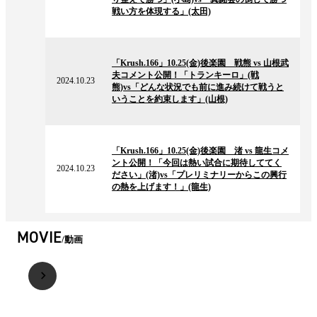
ー
戦い方を体現する」(太田)
ス
2024.10.23
の
「Krush.166」10.25(金)後楽園 戦熊 vs 山根武
ニ
夫コメント公開！「トランキーロ」(戦
ュ
2024.10.23
熊)vs「どんな状況でも前に進み続けて戦うと
ー
いうことを約束します」(山根)
ス
2024.10.23
の
「Krush.166」10.25(金)後楽園 渚 vs 龍生コメ
ニ
ント公開！「今回は熱い試合に期待しててく
ュ
2024.10.23
ださい」(渚)vs「プレリミナリーからこの興行
ー
の熱を上げます！」(龍生)
ス
MOVIE
動画