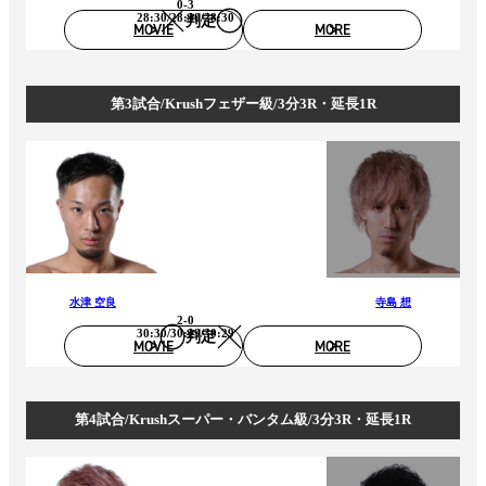
0-3
28:30/28:30/28:30
判定
MOVIE
MORE
第3試合/Krushフェザー級/3分3R・延長1R
水津 空良
寺島 想
2-0
30:30/30:29/30:29
判定
MOVIE
MORE
第4試合/Krushスーパー・バンタム級/3分3R・延長1R