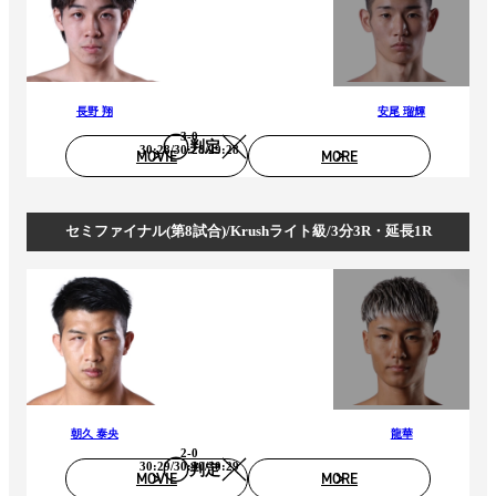
長野 翔
安尾 瑠輝
3-0
判定
30:28/30:28/29:28
MOVIE
MORE
セミファイナル(第8試合)/Krushライト級/3分3R・延長1R
朝久 泰央
龍華
2-0
30:29/30:30/30:29
判定
MOVIE
MORE