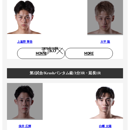
上遠野 寧吾
大平 龍
2R 1分16秒
KO
MOVIE
MORE
第2試合/Krushバンタム級/3分3R・延長1R
保井 広輝
白幡 太陽