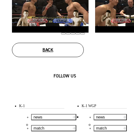
BACK
FOLLOW US
K-1
K-1 WGP
news
news
match
match