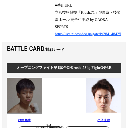
■番組URL
立ち技格闘技「Krush.71」@東京・後楽
園ホール 完全生中継 by GAORA
SPORTS
http://live.nicovideo.jp/gate/lv284148425
BATTLE CARD
対戦カード
オープニングファイト第1試合◎Krush -53kg Fight/3分3R
桜井 悠成
小只 直弥
0-3