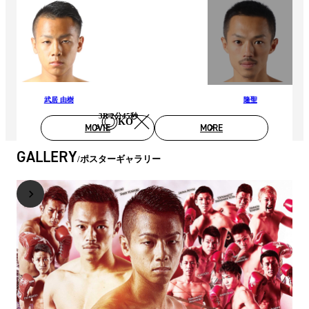
武居 由樹
隆聖
3R 2分45秒
KO
MOVIE
MORE
GALLERY
ポスターギャラリー