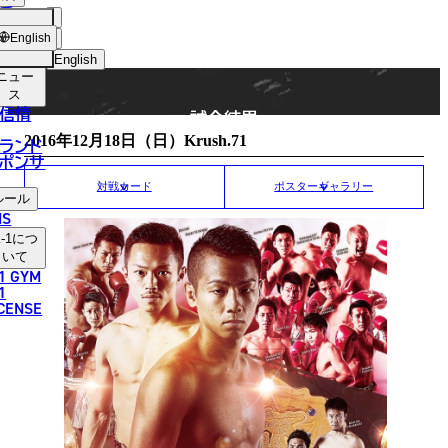
手
MATCH RESULT
ショッ
English
プ
English
ニュー
日本語
ス
信情
試合結果
English
2016年12月18日（日）Krush.71
ランド
ポンサ
한국어
対戦カード
ポスターギャラリー
ルール
中文（简体）
NS
-1
につ
中文（繁體）
いて
1 GYM
ไทย
1
ICENSE
العربية