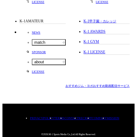
LICENSE
LICENSE
K-1AMATEUR
K-1
甲子園・カレッジ
K-1 AWARDS
NEWS
K-1 GYM
match
K-1 LICENSE
SPONSOR
about
LICENSE
おすすめジム・ヨガ
おすすめ動画配信サービス
PRIVACYPOLICY
TERMS
CONTACT
RECRUIT
COMPANY
MISSION
©2026.M-1 Sports Media Co.,Ltd.All Rights Reserved.