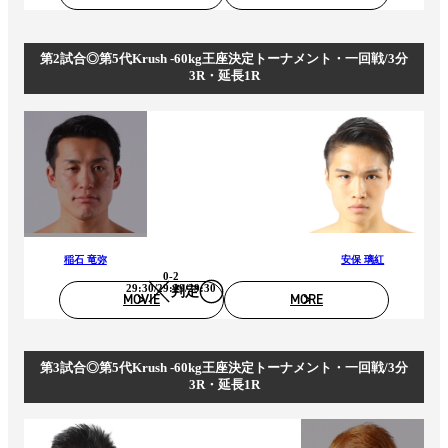
第2試合◎第5代Krush -60kg王座決定トーナメント・一回戦/3分
3R・延長1R
稲石 竜弥
安保 璃紅
0-2
29:30/29:29/29:30
判定
MOVIE
MORE
第3試合◎第5代Krush -60kg王座決定トーナメント・一回戦/3分
3R・延長1R