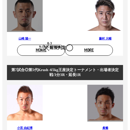
山崎 陽一
藤村 大輔
0-3
9:10/9:10/9:10
延長判定
MOVIE
MORE
第7試合◎第5代Krush -65kg王座決定トーナメント・出場者決定
戦/3分3R・延長1R
小宮 由紀博
眞暢