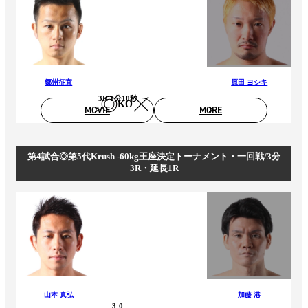
郷州征宜
原田 ヨシキ
3R 1分10秒
KO
MOVIE
MORE
第4試合◎第5代Krush -60kg王座決定トーナメント・一回戦/3分
3R・延長1R
山本 真弘
加藤 港
3-0