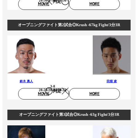
28:30/27:30/27:30
判定
MOVIE
MORE
オープニングファイト第2試合◎Krush -67kg Fight/3分3R
鈴木 勇人
田畑 凌
3-0
28:24/28:24/28:24
判定
MOVIE
MORE
オープニングファイト第3試合◎Krush -63g Fight/3分3R