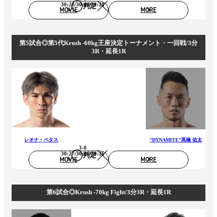
30:28/30:28/30:28
判定
MOVIE
MORE
第5試合◎第5代Krush -60kg王座決定トーナメント・一回戦/3分
3R・延長1R
レオナ・ペタス
”DYNAMITE”髙橋 佑太
3-0
30:27/30:26/30:26
判定
MOVIE
MORE
第6試合◎Krush -70kg Fight/3分3R・延長1R