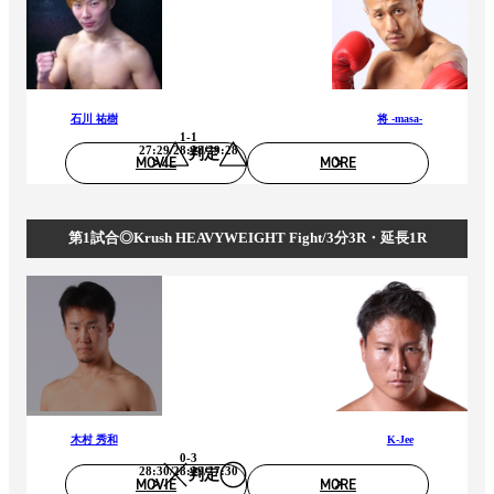
石川 祐樹
将 -masa-
1-1
27:29/28:28/29:28
判定
MOVIE
MORE
第1試合◎Krush HEAVYWEIGHT Fight/3分3R・延長1R
木村 秀和
K-Jee
0-3
28:30/28:29/27:30
判定
MOVIE
MORE