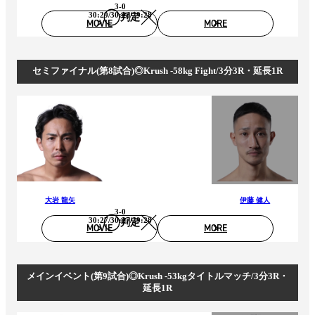
3-0
30:29/30:28/29:28
判定
MOVIE
MORE
セミファイナル(第8試合)◎Krush -58kg Fight/3分3R・延長1R
大岩 龍矢
伊藤 健人
3-0
30:27/30:27/29:28
判定
MOVIE
MORE
メインイベント(第9試合)◎Krush -53kgタイトルマッチ/3分3R・
延長1R