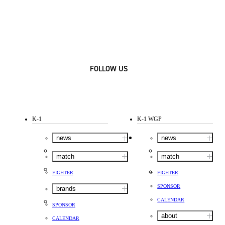
FOLLOW US
K-1
K-1 WGP
news
news
match
match
FIGHTER
FIGHTER
SPONSOR
brands
CALENDAR
SPONSOR
about
CALENDAR