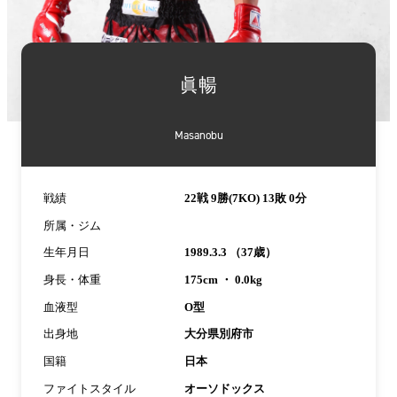
詳
細
眞暢
情
報
Masanobu
戦績
22戦 9勝(7KO) 13敗 0分
所属・ジム
生年月日
1989.3.3 （37歳）
身長・体重
175cm ・ 0.0kg
血液型
O型
出身地
大分県別府市
国籍
日本
ファイトスタイル
オーソドックス