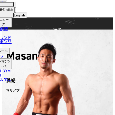
手
FIGHTER
ショッ
English
プ
English
ニュー
日本語
ス
信情
選手
English
ランド
ポンサ
한국어
Masanobu
ルール
中文（简体）
NS
-1
につ
中文（繁體）
いて
1 GYM
ไทย
1
ICENSE
眞暢
العربية
マサノブ