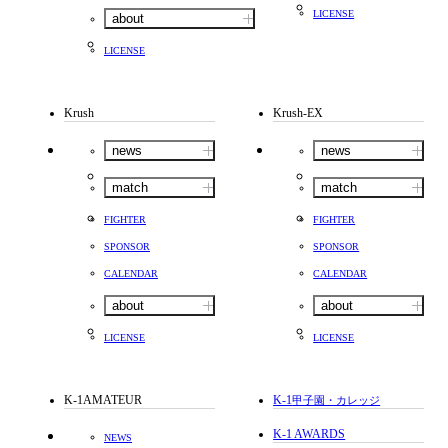
LICENSE
about
LICENSE
Krush
Krush-EX
news
news
match
match
FIGHTER
FIGHTER
SPONSOR
SPONSOR
CALENDAR
CALENDAR
about
about
LICENSE
LICENSE
K-1AMATEUR
K-1
甲子園・カレッジ
K-1 AWARDS
NEWS