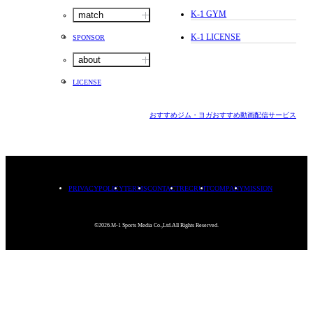
K-1 GYM
match
K-1 LICENSE
SPONSOR
about
LICENSE
おすすめジム・ヨガ
おすすめ動画配信サービス
PRIVACYPOLICY
TERMS
CONTACT
RECRUIT
COMPANY
MISSION
©2026.M-1 Sports Media Co.,Ltd.All Rights Reserved.