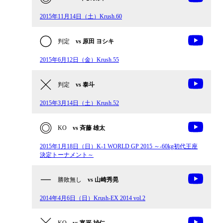
2015年11月14日（土）Krush.60
判定
vs 原田 ヨシキ
2015年6月12日（金）Krush.55
判定
vs 泰斗
2015年3月14日（土）Krush.52
KO
vs 斉藤 雄太
2015年1月18日（日）K-1 WORLD GP 2015 ～-60kg初代王座
決定トーナメント～
勝敗無し
vs 山崎秀晃
2014年4月6日（日）Krush-EX 2014 vol.2
KO
vs 富平 禎仁