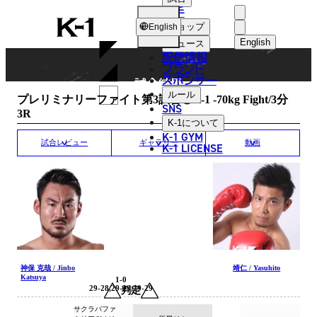
選手
MATCH RESULT
K-
ショップ
English
1
English
ニュース
配信情報
日本語
ブランド
スポンサー
試合結果
English
ルール
プレリミナリーファイト第3試合◎K-1 -70kg Fight/3分
SNS
3R
한국어
K-1
について
K-1 GYM
中文（简体
試合レビュー
ギャラリー
動画
K-1 LICENSE
中文（繁體
ไทย
العربية
神保 克哉 / Jinbo
靖仁 / Yasuhito
Katsuya
1-0
29-28,29-29,29-29
判定
サクラバファ