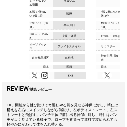
ミリア/K-1ジ
所属ジム
ム蒲田
27戦 17勝(9K
4戦 2勝(1KO) 0
戦歴
O) 9敗 1分
敗 2分
1996.5.18 （30
1990.10.16 （3
生年月日
歳）
5歳）
178cm ・ 75.0k
身長・体重
174cm ・ 0.0kg
g
オーソドック
ファイトスタイル
サウスポー
ス
神奈川県川崎
東京都品川区
出身地
市
日本
国籍
日本
SNS
REVIEW
試合レビュー
1R、開始から跳び蹴りで奇襲しやる気を見せる神保に対し、靖仁は
構えを左右にスイッチしながら前蹴り、左ボディストレート、左ス
トレートと飛ばす。パンチ主体で前に出る神保に対し、靖仁はパン
チがよく見えている様子で、ロープを背負って連打で攻められても
軽やかにかわして体を入れ替える。