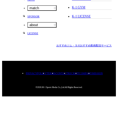
K-1 GYM
match
K-1 LICENSE
SPONSOR
about
LICENSE
おすすめジム・ヨガ
おすすめ動画配信サービス
PRIVACYPOLICY
TERMS
CONTACT
RECRUIT
COMPANY
MISSION
©2026.M-1 Sports Media Co.,Ltd.All Rights Reserved.