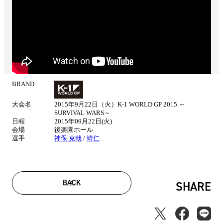
BRAND
試
合
大会名
2015年9月22日（火）K-1 WORLD GP 2015 ～
情
SURVIVAL WARS～
報
日程
2015年09月22日(火)
会場
後楽園ホール
選手
神保 克哉
/
靖仁
BACK
SHARE