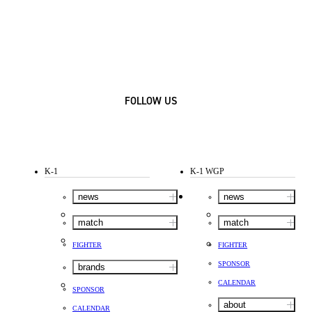
FOLLOW US
K-1
K-1 WGP
news
news
match
match
FIGHTER
FIGHTER
SPONSOR
brands
CALENDAR
SPONSOR
about
CALENDAR