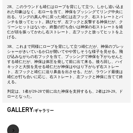
2R、このラウンドも靖仁はロープを背にして立つ。しかし追い込ま
れた印象はなく、右ローを当て、神保をプッシングてリング中央に
出る。リングの真ん中に戻った靖仁は左フック、右ストレートとパ
ンチを放ってヒット。跳びヒザ、左フックと反撃する神保だが、ク
リーンヒットはないか。終盤の打ち合いは神保の右ストレートを靖
仁が頭を振ってかわし右ストレート、左フックと放ってヒットを上
げる。
3R、これまで同様にロープを背にして立つ靖仁だが、神保のプレッ
シャーがきいているか口が開いてやや苦しそうな様子を見せる。飛
び込みながらの右フックを当て、プッシングで神保を下がらせんと
する靖仁だが、神保は体圧を発して前に出て来る。後ろ回し、ハイ
キックと大技を見せる靖仁だが神保はやはり下がらず右ストレー
ト、左フックと靖仁に迫り鼻血を出させる。だが、ラウンド最後は
靖仁が打ち合いに応じ、右ストレート、左フックと神保に当てて終
える。
判定は、1者が29-28で前に出た神保を支持するも、2者は29-29。ド
ローとなった。
GALLERY
ギャラリー