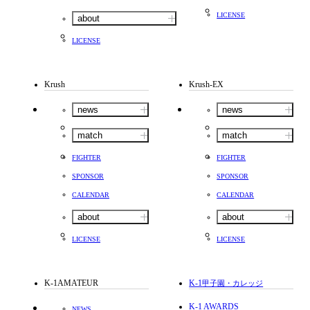
LICENSE
about
LICENSE
Krush
Krush-EX
news
news
match
match
FIGHTER
FIGHTER
SPONSOR
SPONSOR
CALENDAR
CALENDAR
about
about
LICENSE
LICENSE
K-1AMATEUR
K-1
甲子園・カレッジ
K-1 AWARDS
NEWS