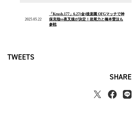
2025.05.22
の
「Krush.177」6.27(金)後楽園 OFGマッチで神
ニ
2025.05.22
保克哉vs夜叉猿が決定！岩尾力と橋本雷汰も
ュ
参戦
ー
ス
TWEETS
SHARE