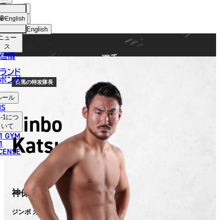
手
FIGHTER
ショッ
English
プ
English
ニュー
日本語
ス
信情
選手
English
ランド
ポンサ
한국어
目黒の特攻隊長
ルール
中文（简体）
NS
Jinbo
-1
につ
中文（繁體）
いて
1 GYM
Katsuya
ไทย
1
ICENSE
العربية
神保 克哉
ジンボ カツヤ