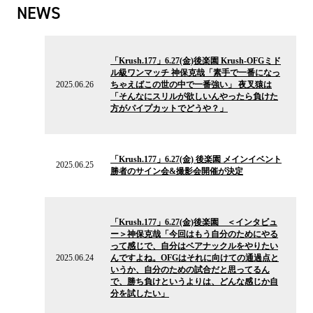
NEWS
2025.06.26
の
「Krush.177」6.27(金)後楽園 Krush-OFGミド
ニ
ル級ワンマッチ 神保克哉「素手で一番になっ
ュ
2025.06.26
ちゃえばこの世の中で一番強い」 夜叉猿は
ー
「そんなにスリルが欲しいんやったら負けた
ス
方がパイプカットでどうや？」
2025.06.25
の
「Krush.177」6.27(金) 後楽園 メインイベント
ニ
2025.06.25
勝者のサイン会&撮影会開催が決定
ュ
ー
ス
2025.06.24
の
「Krush.177」6.27(金)後楽園 ＜インタビュ
ニ
ー＞神保克哉「今回はもう自分のためにやる
ュ
って感じで、自分はベアナックルをやりたい
ー
2025.06.24
んですよね。OFGはそれに向けての通過点と
ス
いうか、自分のための試合だと思ってるん
で、勝ち負けというよりは、どんな感じか自
分を試したい」