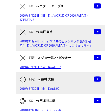
KO
vs エダー・ロープス
2020年3月22日（日）K-1 WORLD GP 2020 JAPAN ～
K’FESTA.3～
KO
vs 城戸 康裕
2019年11月24日（日）“K-1冬のビッグマッチ 第1弾 横
浜”「K-1 WORLD GP 2019 JAPAN ～よこはまつり～」
判定
vs ジョーダン・ピケオー
2019年6月21日（金）Krush.102
判定
vs 藤村 大輔
2019年3月30日（土）Krush.99
KO
vs 平塚 洋二郎
2018年12月16日（日）Krush.96