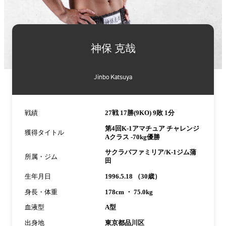
詳
細
神保 克哉
情
報
Jinbo Katsuya
戦績
27戦 17勝(9KO) 9敗 1分
第4回K-1アマチュア チャレンジ
獲得タイトル
Aクラス -70kg優勝
サクラバファミリア/K-1ジム蒲
所属・ジム
田
生年月日
1996.5.18 （30歳）
身長・体重
178cm ・ 75.0kg
血液型
A型
出身地
東京都品川区