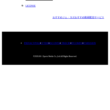
LICENSE
おすすめジム・ヨガ
おすすめ動画配信サービス
PRIVACYPOLICY
TERMS
CONTACT
RECRUIT
COMPANY
MISSION
©2026.M-1 Sports Media Co.,Ltd.All Rights Reserved.