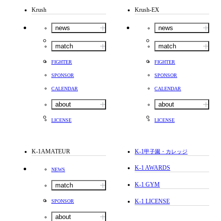
Krush
Krush-EX
news
news
match
match
FIGHTER
FIGHTER
SPONSOR
SPONSOR
CALENDAR
CALENDAR
about
about
LICENSE
LICENSE
K-1AMATEUR
K-1
甲子園・カレッジ
K-1 AWARDS
NEWS
K-1 GYM
match
K-1 LICENSE
SPONSOR
about