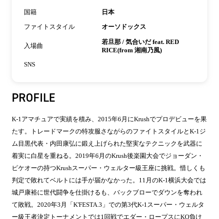
国籍
日本
ファイトスタイル
オーソドックス
若旦那 / 気合いだ feat. RED
入場曲
RICE(from 湘南乃風)
SNS
PROFILE
K-1アマチュアで実績を積み、2015年6月にKrushでプロデビューを果
たす。トレードマークの特攻服さながらのファイトスタイルとK-1ジ
ム目黒代表・内田康弘に鍛え上げられた堅実なテクニックを武器に
着実に白星を重ねる。2019年6月のKrush後楽園大会でジョーダン・
ピケオーの持つKrushスーパー・ウェルター級王座に挑戦。惜しくも
判定で敗れてベルトには手が届かなかった。11月のK-1横浜大会では
城戸康裕に世代闘争を仕掛けるも、バックブローでダウンを奪われ
て敗戦。2020年3月「K'FESTA.3」での第3代K-1スーパー・ウェルタ
ー級王者決定トーナメントでは1回戦でエダー・ロープスにKO負け