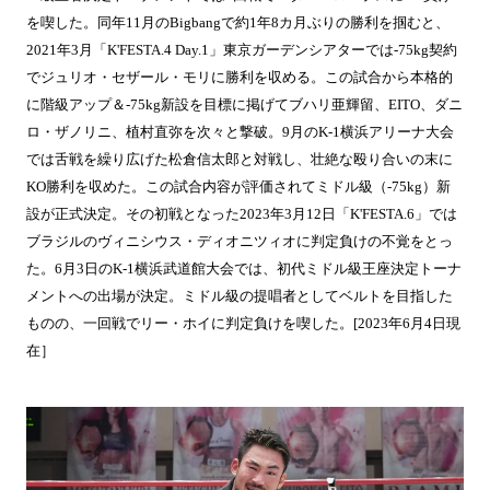
を喫した。同年11月のBigbangで約1年8カ月ぶりの勝利を掴むと、
2021年3月「K'FESTA.4 Day.1」東京ガーデンシアターでは-75kg契約
でジュリオ・セザール・モリに勝利を収める。この試合から本格的
に階級アップ＆-75kg新設を目標に掲げてブハリ亜輝留、EITO、ダニ
ロ・ザノリニ、植村直弥を次々と撃破。9月のK-1横浜アリーナ大会
では舌戦を繰り広げた松倉信太郎と対戦し、壮絶な殴り合いの末に
KO勝利を収めた。この試合内容が評価されてミドル級（-75kg）新
設が正式決定。その初戦となった2023年3月12日「K'FESTA.6」では
ブラジルのヴィニシウス・ディオニツィオに判定負けの不覚をとっ
た。6月3日のK-1横浜武道館大会では、初代ミドル級王座決定トーナ
メントへの出場が決定。ミドル級の提唱者としてベルトを目指した
ものの、一回戦でリー・ホイに判定負けを喫した。[2023年6月4日現
在］