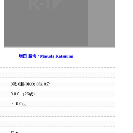
増田 勝海 / Masuda Katsuumi
0戦 0勝(0KO) 0敗 0分
0.0.0 （26歳）
・ 0.0kg