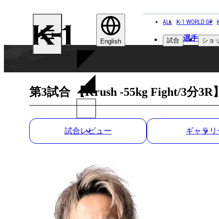
ALL
K-1 WORLD GP
K-
選手
試合
ショ
1
English
第3試合 【Krush -55kg Fight/3分3R
試合レビュー
ギャラリ