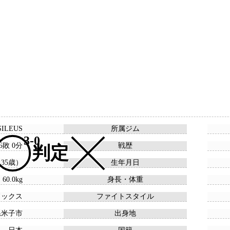
SILEUS
所属ジム
3-0
 5敗 0分
戦歴
判定
 （35歳）
生年月日
 60.0kg
身長・体重
ドックス
ファイトスタイル
県米子市
出身地