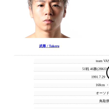
武尊 / Takeru
team VA
51戦 46勝(28KO)
1991.7.29
168cm ・
オーソ
鳥取