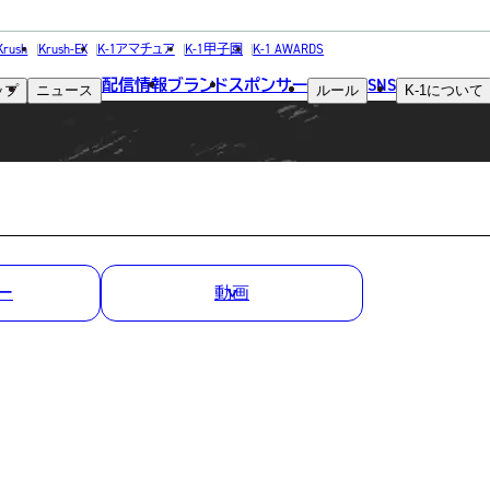
MATCH RESULT
Krush
Krush-EX
K-1アマチュア
K-1甲子園
K-1 AWARDS
配信情報
ブランド
スポンサー
SNS
ップ
ニュース
ルール
K-1
について
試合結果
】
ー
動画