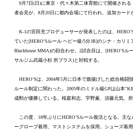
9月7日(日)に東京・代々木第二体育館にて開催される「K-
者会見が、8月20日に都内会場にて行われ、追加カード
K-1の宮田充プロデューサーが発表したのは、HERO
ていた[HERO’Sルール ヘビー級/5分3R]のシナ・カリミアン(イ
Blackhouse MMA)の顔合わせ。2試合目は、[HERO’Sル
サルジム武蔵小杉 所プラス)と対戦する。
HERO’Sは、2004年5月に日本で旗揚げした総合
ルール制定に関わった。2005年のミドル級GPは山本"
成勲が優勝している。桜庭和志、宇野薫、須藤元気、所
この度、18年ぶりにHERO’Sルール復活となる。
ーグローブ着用、マストシステムを採用。シューズ着用