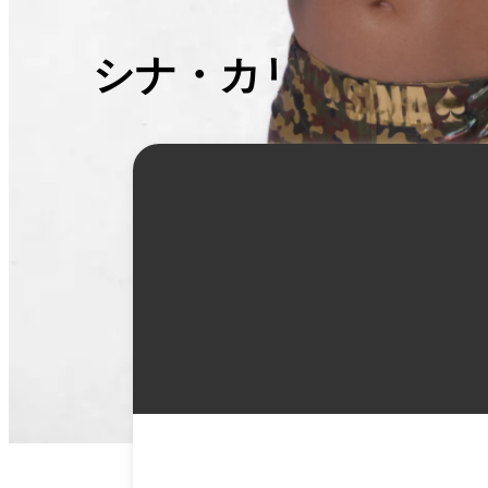
シナ・カリミアン
詳
細
情
報