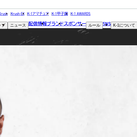
FIGHTER
Krush
Krush-EX
K-1アマチュア
K-1甲子園
K-1 AWARDS
配信情報
ブランド
スポンサー
SNS
ップ
ニュース
ルール
K-1
について
選手