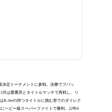
）
Facebook(JP)
チケッ
X(En)
）
Instagram(EN)
ポスタ
Youtube(EN)
Podcast(EN)
真）
weibo(CH)
画）
Official site(EN)
-1ジ
ァンクラ
K-1
の理念
K-1
とは
K-1 WGP
とは
Krush
とは
Krush-EX
とは
K-1
アマチュアとは
公式ルー
K-
甲子園・カレッジ
1
とは
ルール
K-1 AWARDS
とは
公式ルー
■ ガールズ
ガールズ一
アルー
王座決定トーナメントに参戦。決勝でブバッ
覧
K-
ガール
カレッジ
年3月は愛鷹亮とタイトルマッチで再戦し、リ
1
ズ
Krush
ガー
月はK-Jeeの持つタイトルに挑む形でのダイレク
ルズ
にヘビー級スーパーファイトで勝利。22年6