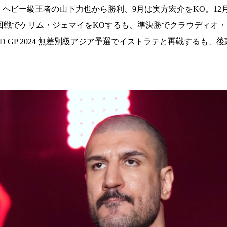
試合日程
キック・ヘビー級王者の山下力也から勝利、9月は実方宏介をKO。1
試合結果
ト一回戦でケリム・ジェマイをKOするも、準決勝でクラウディオ・
RLD GP 2024 無差別級アジア予選でイストラテと再戦する
］
チケット
グッズ
全て
イベント
トピックス
メディア
チケット・グッズ
読みもの
コラム