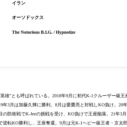
1.SHOP
ズ
イラン
K-
（
1.SHOP
ト
ギャラリー（
オーソドックス
ー）
ギャラリー（写
ギャラリー（動
The Notorious B.I.G. / Hypnotize
K-1
（K
GYM
ム）
K-
（フ
1.CLUB
ブ）
K-1 WGP
ル
Krush公式
Krush-EX
ル
K-1アマチュ
英雄”とも呼ばれている。2018年9月に初代K-1クルーザー級
ル
K-1甲子園・
9年3月は加藤久輝に勝利。8月は愛鷹亮と対戦しKO負け。20
ルール
の防衛戦でK-Jeeの挑戦を受け、KO負けで王座陥落。21年3
逆転KO勝利し、王座奪還。9月は元K-1ヘビー級王者・京太郎