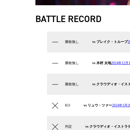
BATTLE RECORD
勝敗無し
vs ブレイク・トループ
勝敗無し
vs 木村 太地
2024年12⽉
勝敗無し
vs クラウディオ・イス
KO
vs リュウ・ツァー
2024年3月2
判定
vs クラウディオ・イストラ