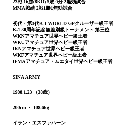
23戦 16勝(8KO) 5敗 0分 2無効試合
MMA戦績 2戦1勝1無効試合
初代・第3代K-1 WORLD GPクルーザー級王者
K-1 30周年記念無差別級トーナメント 第三位
WKNアマチュア世界ヘビー級王者
WKUアマチュア世界ヘビー級王者
IKNアマチュア世界ヘビー級王者
WKFアマチュア世界ヘビー級王者
IFMAアマチュア・ムエタイ世界ヘビー級王者
SINA ARMY
1988.1.23 （38歳）
総合トップ
K-1 WGP
200cm ・ 108.6kg
Krush
Krush-EX
K-1
アマチュ
K-1
甲子園・
イラン・エスファハーン
K-1 AWAR
K-