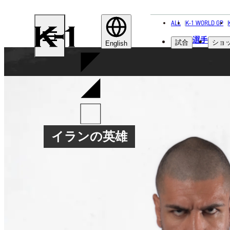
ALL
K-1 WORLD GP
K-
選手
試合
ショ
1
English
イランの英雄