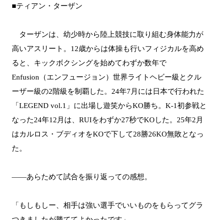
■ティアン・ターザン
ターザンは、幼少時から陸上競技に取り組む身体能力が
高いアスリート。12歳からは体操も行いフィジカルを高め
ると、キックボクシングを始めてわずか数年で
Enfusion（エンフュージョン）世界ライトヘビー級とクル
ーザー級の2階級を制覇した。24年7月には日本で行われた
「LEGEND vol.1」に出場し遊笑からKO勝ち。K-1初参戦と
なった24年12月は、RUIをわずか27秒でKOした。25年2月
はカルロス・ブディオをKOで下して28勝26KO無敗となっ
た。
――あらためて試合を振り返っての感想。
「もしもしー、相手は強い選手でいいものをもらってグラ
つきましたが勝ててよかったです」