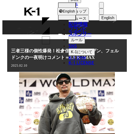
選手
NEWS
K-
ショップ
English
1
English
ニュース
配信情報
日本語
ブランド
スポンサー
ニュース
English
ルール
SNS
한국어
三者三様の個性爆発！松倉信太郎、ターザン、フェル
K-1
について
K-1 GYM
ドンクの一夜明けコメント＝2.9 K-1MAX
中文（简体
K-1 LICENSE
2025.02.10
中文（繁體
ไทย
العربية