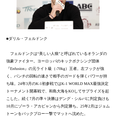
■ダリル・フェルドンク
フェルドンクは“美しい人狼”と呼ばれているオランダの
強豪ファイター。ヨーロッパのキックボクシング団体
『Enfusion』の元ライト級（-70kg）王者。左フックが強
く、パンチの回転の速さで相手のガードを弾くパワーが持
ち味。24年3月のK-1初参戦ではK-1 WORLD MAX最強決定
トーナメント開幕戦で、和島大海をKOしてサプライズを起
こした。続く7月の準々決勝はデング・シルバに判定負けも
10月にゾーラ・アカピャンから判定勝ち。25年2月はジョム
トーンをバックブロー一撃でマットへ沈めた。