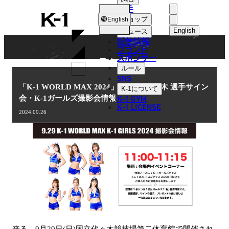
選手
NEWS
K-
ショップ
English
1
English
ニュース
配信情報
日本語
ブランド
スポンサー
ニュース
English
ルール
SNS
한국어
「K-1 WORLD MAX 2024」9.29(日)代々木 選手サイン
K-1
について
K-1 GYM
会・K-1ガールズ撮影会情報
中文（简体
K-1 LICENSE
2024.09.26
中文（繁體
ไทย
العربية
来る、9月29日(日)国立代々木競技場第二体育館で開催され