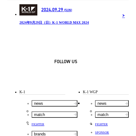
2024.09.29
(SUN)
2024年9月29日（日）K-1 WORLD MAX 2024
FOLLOW US
K-1
K-1 WGP
news
news
match
match
FIGHTER
FIGHTER
SPONSOR
brands