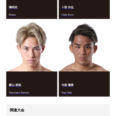
璃明武
卜部 功也
Riamu
Urabe Koya
横山 朋哉
与座 優貴
Yokoyama Tomoya
Yoza Yuki
関連大会