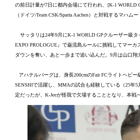
の前日計量が7日に都内会場にて行われ、[K-1 WORLD 
（ドイツ/Team CSK/Sparta Aachen）と対戦す
サッタリは24年9月にK-1 WORLD GPクルーザー級タイ
EXPO PROLOGUE』で巌流島ルールに挑戦してマ
ダウンを奪い、あと一歩まで追い込んだ。9月は山口翔
アハテルバーグは、身長200cmのFair FCライトヘビー級(-
SENSHIで活躍し、MMAの試合も経験している（25年
定だったが、K-Jeeが怪我で欠場することとなり、本