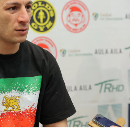
総合トップ
K-1 WGP
Krush
Krush-EX
K-1
アマチュ
K-1
甲子園・
K-1 AWAR
K-