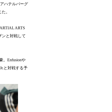
ス・アハテルバーグ
応じた。
IAL ARTS
ーザンと対戦して
Enfusionや
r.と対戦する予