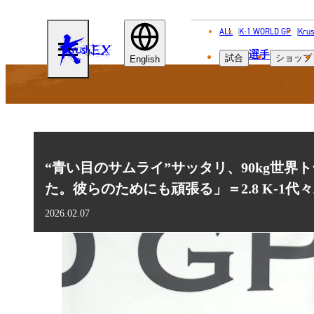
ALL
K-1 WORLD GP
Krus
KRUSH-
選手
試合
ショップ
EX
English
“青い目のサムライ”サッタリ、90kg世
た。彼らのためにも頑張る」＝2.8 K-1代
2026.02.07