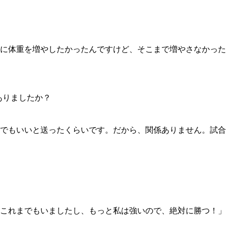
1.SHOP
ズ
K-
（
1.SHOP
ト
ギャラリー（
ー）
ギャラリー（写
に体重を増やしたかったんですけど、そこまで増やさなかった
ギャラリー（動
K-1
（K
GYM
ム）
K-
（フ
1.CLUB
ブ）
ありましたか？
Krush-EX
でもいいと送ったくらいです。だから、関係ありません。試合
ル
これまでもいましたし、もっと私は強いので、絶対に勝つ！」