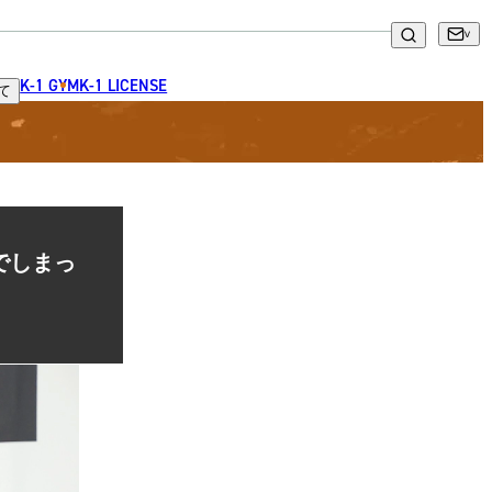
K-1 GYM
K-1 LICENSE
て
でしまっ