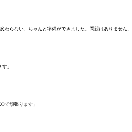
試合日程
試合結果
変わらない。ちゃんと準備ができました。問題はありません」
チケット
グッズ
全て
イベント
ます」
トピックス
メディア
チケット・グッズ
読みもの
コラム
KOで頑張ります」