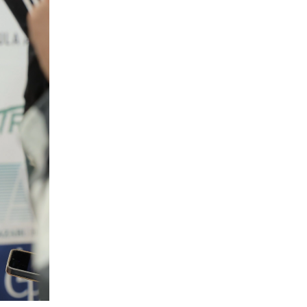
一覧
X(JP)
X(Krush)
X(アマチュア大会)
ア
Instagram(JP)
カレッジ
TikTok(JP)
DS
LINE(JP)
（グッ
Youtube(JP)