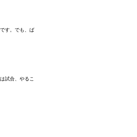
）
Facebook(JP)
チケッ
X(En)
）
Instagram(EN)
ポスタ
Youtube(EN)
Podcast(EN)
真）
weibo(CH)
です。でも、ば
画）
Official site(EN)
-1ジ
ァンクラ
Krush-EX
とは
■ ガールズ
Krush
ガー
ルズ
公式ルー
は試合、やるこ