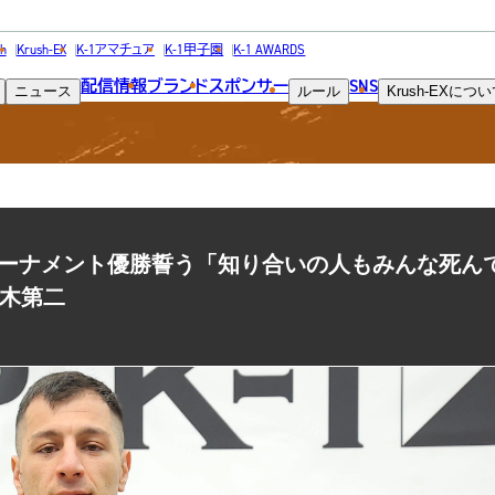
NEWS
h
Krush-EX
K-1アマチュア
K-1甲子園
K-1 AWARDS
配信情報
ブランド
スポンサー
SNS
ニュース
ルール
Krush-EX
につい
ニュース
界トーナメント優勝誓う「知り合いの人もみんな死ん
々木第二