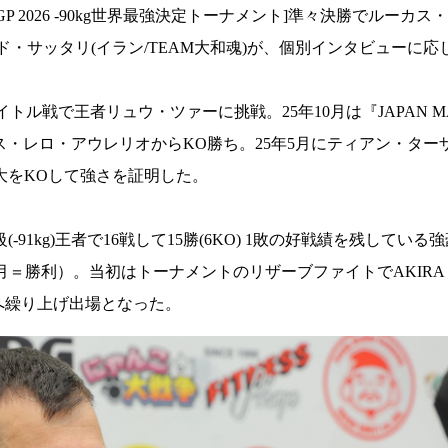
GP 2026 -90kg世界最強決定トーナメント]準々決勝でルーカ
るマハムード・サッタリ(イラン/TEAM大和魂)が、個別インタビューに
トル戦で王者リュウ・ツァーに挑戦。25年10月は『JAPAN MART
ーカス・レロ・アウレリオからKO勝ち。25年5月にティアン・タ
大をKOして強さを証明した。
91kg)王者で16戦して15勝(6KO) 1敗の好戦績を残している強豪。
5月＝勝利）。当初はトーナメントのリザーブファイトでAKIRA J
戦へ繰り上げ出場となった。