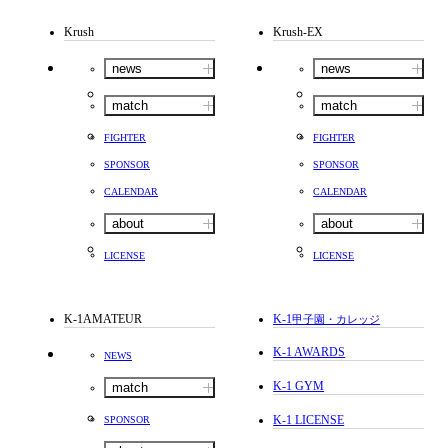
Krush
Krush-EX
news
news
match
match
FIGHTER
FIGHTER
SPONSOR
SPONSOR
CALENDAR
CALENDAR
about
about
LICENSE
LICENSE
K-1AMATEUR
K-1
甲子園・カレッジ
K-1 AWARDS
NEWS
K-1 GYM
match
K-1 LICENSE
SPONSOR