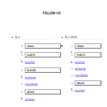
FOLLOW US
K-1
K-1 WGP
news
news
match
match
FIGHTER
FIGHTER
SPONSOR
brands
CALENDAR
SPONSOR
about
CALENDAR
LICENSE
about
LICENSE