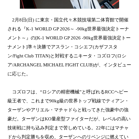
2月8日(日) に東京・国立代々木競技場第二体育館で開催
される『K-1 WORLD GP 2026～ -90kg世界最強決定トーナ
メント～』の[K-1 WORLD GP 2026 -90kg世界最強決定トー
ナメント]準々決勝でアスラン・コシエフ(カザフスタ
ン/Fight Club TITAN)と対戦するニキータ・コズロフ(ロシ
ア/ARCHANGEL MICHAEL FIGHT CLUB)が、インタビュー
に応じた。
コズロフは、“ロシアの精密機械”と呼ばれるRCCヘビー
級王者で、これまで90kg級の世界トップ戦線でティアン・
ターザンやアリエル・マチャドらと戦ってきた強豪中の強
豪だ。ターザンはKO量産型ファイターだが、レベルの高い
技術戦に持ち込み判定まで苦しめている。22年にはマチャ
ドから判定勝ちを収め、ターザンへのリベンジに燃えてい