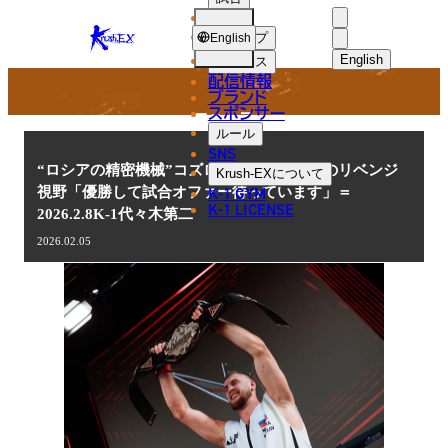
選手
NEWS
KRUSH-
ショップ
English
EX
English
ニュース
配信情報
日本語
ブランド
スポンサー
ニュース
English
ルール
SNS
한국어
“ロシアの精密機械”コズロフ、ターザンへのリベンジ
Krush-EX
について
K-1 GYM
視野「優勝して試合オファー待っています」＝
中文（简体
K-1 LICENSE
2026.2.8K-1代々木第二
中文（繁體
2026.02.05
ไทย
العربية