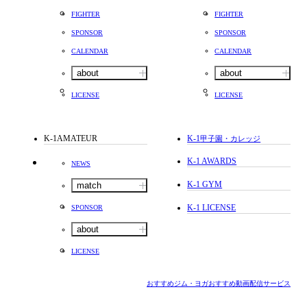
FIGHTER
FIGHTER
SPONSOR
SPONSOR
CALENDAR
CALENDAR
about
about
LICENSE
LICENSE
K-1AMATEUR
K-1
甲子園・カレッジ
K-1 AWARDS
NEWS
K-1 GYM
match
K-1 LICENSE
SPONSOR
about
LICENSE
おすすめジム・ヨガ
おすすめ動画配信サービス