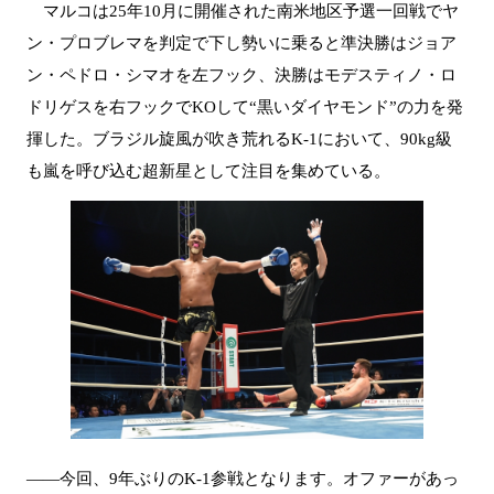
マルコは25年10月に開催された南米地区予選一回戦でヤ
ン・プロブレマを判定で下し勢いに乗ると準決勝はジョア
ン・ペドロ・シマオを左フック、決勝はモデスティノ・ロ
ドリゲスを右フックでKOして“黒いダイヤモンド”の力を発
揮した。ブラジル旋風が吹き荒れるK-1において、90kg級
も嵐を呼び込む超新星として注目を集めている。
――今回、9年ぶりのK-1参戦となります。オファーがあっ