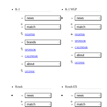
K-1
K-1 WGP
news
news
match
match
FIGHTER
FIGHTER
SPONSOR
brands
CALENDAR
SPONSOR
about
CALENDAR
LICENSE
about
LICENSE
Krush
Krush-EX
news
news
match
match