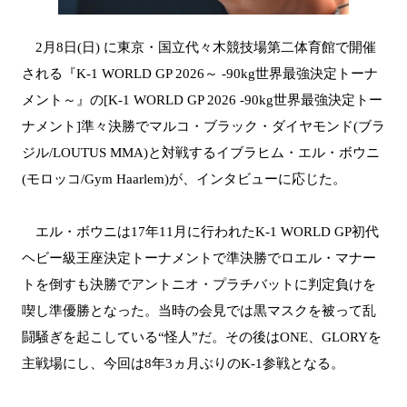
2月8日(日) に東京・国立代々木競技場第二体育館で開催
される『K-1 WORLD GP 2026～ -90kg世界最強決定トーナ
メント～』の[K-1 WORLD GP 2026 -90kg世界最強決定トー
ナメント]準々決勝でマルコ・ブラック・ダイヤモンド(ブラ
ジル/LOUTUS MMA)と対戦するイブラヒム・エル・ボウニ
(モロッコ/Gym Haarlem)が、インタビューに応じた。
エル・ボウニは17年11月に行われたK-1 WORLD GP初代
ヘビー級王座決定トーナメントで準決勝でロエル・マナー
トを倒すも決勝でアントニオ・プラチバットに判定負けを
喫し準優勝となった。当時の会見では黒マスクを被って乱
闘騒ぎを起こしている“怪人”だ。その後はONE、GLORYを
主戦場にし、今回は8年3ヵ月ぶりのK-1参戦となる。