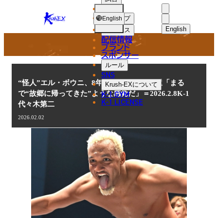
選手
NEWS
KRUSH-
ショップ
English
EX
English
ニュース
配信情報
日本語
ブランド
スポンサー
ニュース
English
ルール
SNS
한국어
“怪人”エル・ボウニ、8年3ヵ月ぶりK-1帰還「まる
Krush-EX
について
K-1 GYM
で“故郷に帰ってきた”ような感覚だ」＝2026.2.8K-1
中文（简体
K-1 LICENSE
代々木第二
中文（繁體
2026.02.02
ไทย
العربية