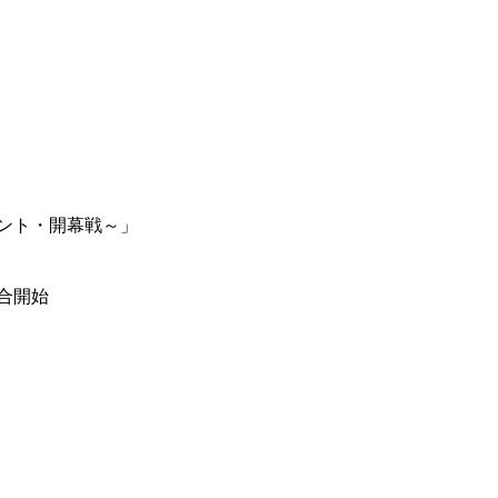
ーナメント・開幕戦～」
試合開始
総合トップ
K-1 WGP
Krush
Krush-EX
K-1
アマチュ
K-1
甲子園・
K-1 AWAR
K-