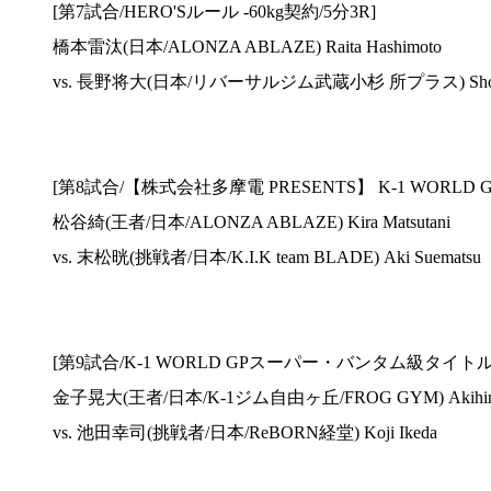
[第7試合/HERO'Sルール -60kg契約/5分3R]
橋本雷汰(日本/ALONZA ABLAZE) Raita Hashimoto
vs. 長野将大(日本/リバーサルジム武蔵小杉 所プラス) Shota
[第8試合/【株式会社多摩電 PRESENTS】 K-1 WORL
松谷綺(王者/日本/ALONZA ABLAZE) Kira Matsutani
vs. 末松晄(挑戦者/日本/K.I.K team BLADE) Aki Suematsu
[第9試合/K-1 WORLD GPスーパー・バンタム級タイトル
金子晃大(王者/日本/K-1ジム自由ヶ丘/FROG GYM) Akihiro
vs. 池田幸司(挑戦者/日本/ReBORN経堂) Koji Ikeda