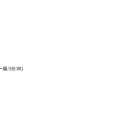
1.SHOP
ズ
K-
（
1.SHOP
ト
ギャラリー（
ー）
ギャラリー（写
ギャラリー（動
K-1
（K
GYM
ム）
K-
（フ
1.CLUB
ブ）
/3分3R]
Krush-EX
ル