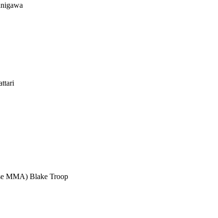
nigawa
ari
MMA) Blake Troop