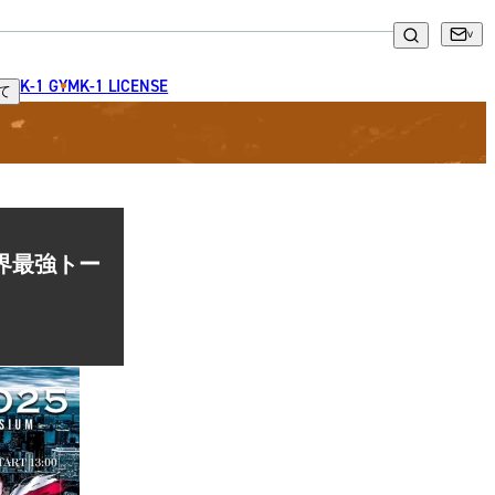
K-1 GYM
K-1 LICENSE
て
g世界最強トー