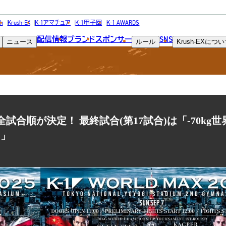
NEWS
h
Krush-EX
K-1アマチュア
K-1甲子園
K-1 AWARDS
配信情報
ブランド
スポンサー
SNS
ニュース
ルール
Krush-EX
につい
ニュース
代々木 全試合順が決定！ 最終試合(第17試合)は「-70k
キ」