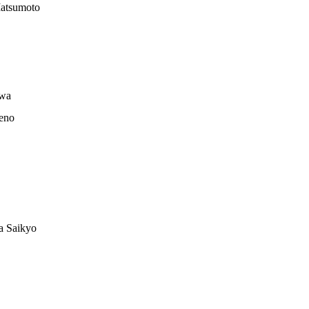
sumoto
試合日程
試合結果
チケット
グッズ
wa
eno
全て
イベント
トピックス
メディア
チケット・グッズ
読みもの
コラム
Saikyo