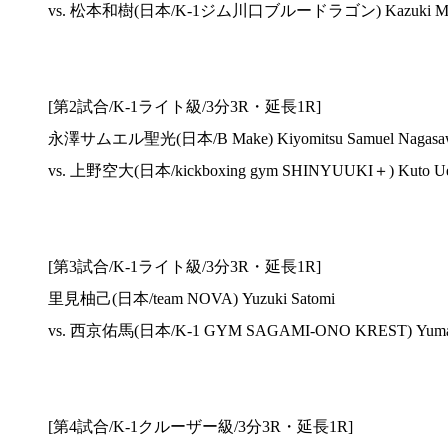
vs. 松本和樹(日本/K-1ジム川口ブルードラゴン) Kazuki Mat
[第2試合/K-1ライト級/3分3R・延長1R]
永澤サムエル聖光(日本/B Make) Kiyomitsu Samuel Nagasa
vs. 上野空大(日本/kickboxing gym SHINYUUKI＋) Kuto U
[第3試合/K-1ライト級/3分3R・延長1R]
里見柚己(日本/team NOVA) Yuzuki Satomi
vs. 西京佑馬(日本/K-1 GYM SAGAMI-ONO KREST) Yuma 
[第4試合/K-1クルーザー級/3分3R・延長1R]