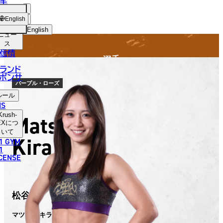
手
FIGHTER
SH-
ショッ
English
プ
English
ニュー
ス
日本語
信情
選手
English
ランド
ポンサ
한국어
パープル・ローズ
ルール
中文（简体）
NS
Krush-
Matsutani
中文（繁體）
EX
につ
いて
Kira
1 GYM
ไทย
1
ICENSE
العربية
松谷 綺
マツタニ キラ