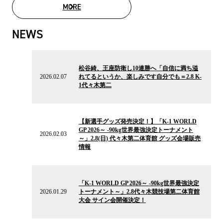
MORE
MOVIE LIST
NEWS
2026.02.07
の
松谷綺、王座防衛し10連勝へ「自信に満ち溢
ニ
2026.02.07
れてるというか、楽しみです自分でも＝2.8 K-
ュ
1代々木第二
ー
ス
2026.02.03
の
【新選手グッズ発売決定！】「K-1 WORLD
ニ
GP 2026～ -90kg世界最強決定トーナメント
ュ
2026.02.03
～」2.8(日) 代々木第二体育館 グッズ会場販売
ー
情報
ス
2026.01.29
の
「K-1 WORLD GP 2026～ -90kg世界最強決定
ニ
2026.01.29
トーナメント～」2.8代々木競技場第二体育館
ュ
大会 サイン会開催決定！
ー
ス
2026.01.27