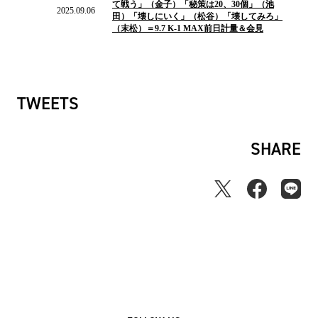
て戦う」（金子）「秘策は20、30個」（池
ュ
2025.09.06
田）「壊しにいく」（松谷）「壊してみろ」
ー
（末松）＝9.7 K-1 MAX前日計量＆会見
ス
TWEETS
SHARE