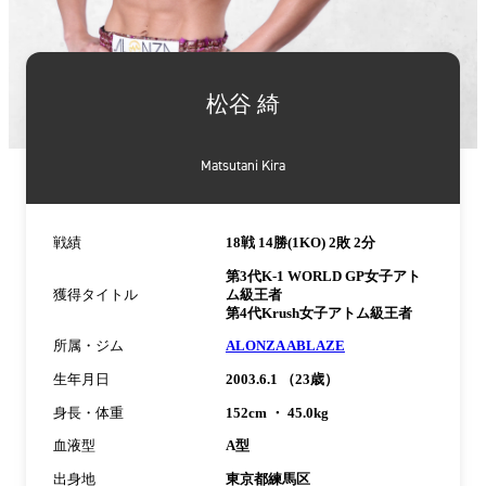
詳
細
松谷 綺
情
報
Matsutani Kira
戦績
18戦 14勝(1KO) 2敗 2分
第3代K-1 WORLD GP女子アト
獲得タイトル
ム級王者
第4代Krush女子アトム級王者
所属・ジム
ALONZA ABLAZE
生年月日
2003.6.1 （23歳）
身長・体重
152cm ・ 45.0kg
血液型
A型
出身地
東京都練馬区