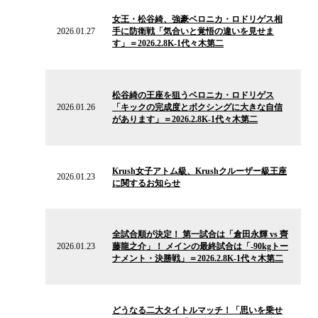
の
女王・松谷綺、強豪ベロニカ・ロドリゲス相
ニ
2026.01.27
手に防衛戦「気合いと覚悟の違いを見せま
ュ
す」＝2026.2.8K-1代々木第二
ー
ス
2026.01.26
の
松谷綺の王座を狙うベロニカ・ロドリゲス
ニ
2026.01.26
「キックの完成度とボクシングに大きな自信
ュ
があります」＝2026.2.8K-1代々木第二
ー
ス
2026.01.23
の
Krush女子アトム級、Krushクルーザー級王座
ニ
2026.01.23
に関するお知らせ
ュ
ー
ス
2026.01.23
の
全試合順が決定！ 第一試合は「倉田永輝 vs 齊
ニ
2026.01.23
藤龍之介」！ メインの最終試合は「-90kgトー
ュ
ナメント・決勝戦」＝2026.2.8K-1代々木第二
ー
ス
2025.09.06
の
どうなる二大タイトルマッチ！「思いを乗せ
ニ