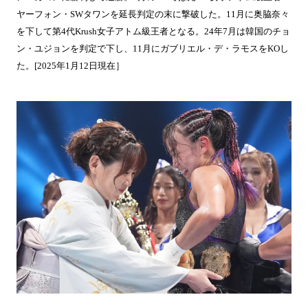
ヤーフォン・SWタワンを延長判定の末に撃破した。11月に奥脇奈々
を下して第4代Krush女子アトム級王者となる。24年7月は韓国のチョ
ン・ユジョンを判定で下し、11月にガブリエル・デ・ラモスをKOし
た。[2025年1月12日現在］