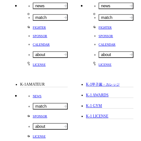
news
news
match
match
FIGHTER
FIGHTER
SPONSOR
SPONSOR
CALENDAR
CALENDAR
about
about
LICENSE
LICENSE
K-1AMATEUR
K-1
甲子園・カレッジ
K-1 AWARDS
NEWS
K-1 GYM
match
K-1 LICENSE
SPONSOR
about
LICENSE