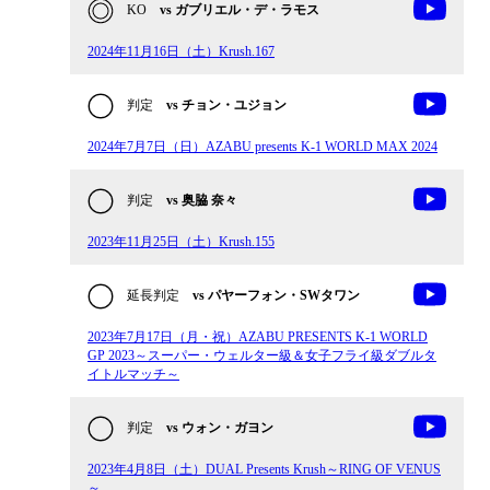
KO
vs ガブリエル・デ・ラモス
2024年11月16日（土）Krush.167
判定
vs チョン・ユジョン
2024年7月7日（日）AZABU presents K-1 WORLD MAX 2024
判定
vs 奥脇 奈々
2023年11月25日（土）Krush.155
延長判定
vs パヤーフォン・SWタワン
2023年7月17日（月・祝）AZABU PRESENTS K-1 WORLD
GP 2023～スーパー・ウェルター級＆女子フライ級ダブルタ
イトルマッチ～
判定
vs ウォン・ガヨン
2023年4月8日（土）DUAL Presents Krush～RING OF VENUS
～