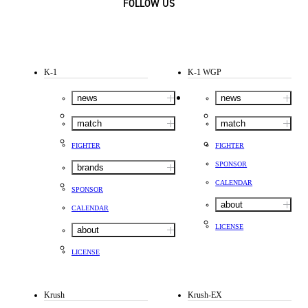
FOLLOW US
K-1
K-1 WGP
news
news
match
match
FIGHTER
FIGHTER
SPONSOR
brands
CALENDAR
SPONSOR
about
CALENDAR
LICENSE
about
LICENSE
Krush
Krush-EX