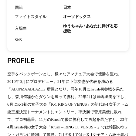
国籍
日本
ファイトスタイル
オーソドックス
ゆうちゃみ / あなたに捧げる応
入場曲
援歌
SNS
PROFILE
空手をバックボーンとし、様々なアマチュア大会で優勝を重ね、
2019年6月にプロデビュー。21年に卜部功也が代表を務める
「ALONZA ABLAZE」所属となり、同年10月にKrush初参戦を果た
し、森川侑凜からダウンを奪って勝利。22年2月は豊嶋里美を下し、
6月にK-1初の女子大会「K-1 RING OF VENUS」の初代K-1女子アトム
級王座決定トーナメントにエントリー。準決勝で菅原美優に敗れ
て、プロ初黒星。11月のKrushで優に勝利して再起を果たすと、23年
4月Krush初の女子大会「Krush～RING OF VENUS～」では韓国のウォ
ン・ガヨンに勝利して連勝。7月のK-1では元K-1女子アトム級王者パ