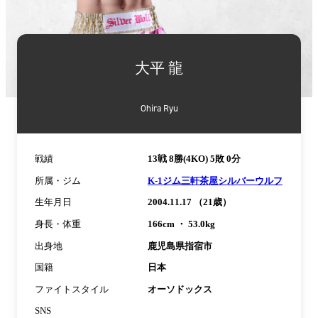
詳
細
大平 龍
情
報
Ohira Ryu
戦績
13戦 8勝(4KO) 5敗 0分
所属・ジム
K-1ジム三軒茶屋シルバーウルフ
生年月日
2004.11.17 （21歳）
身長・体重
166cm ・ 53.0kg
出身地
鹿児島県指宿市
国籍
日本
ファイトスタイル
オーソドックス
SNS