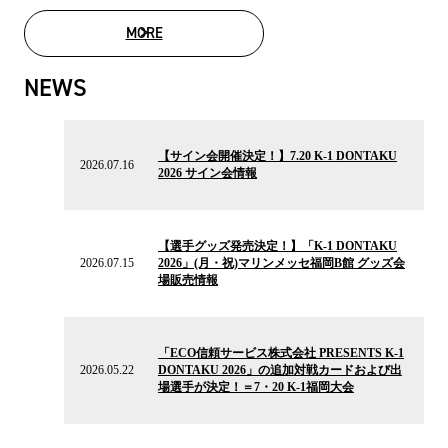
MORE
MOVIE LIST
NEWS
2026.07.16
の
【サイン会開催決定！】7.20 K-1 DONTAKU
ニ
2026.07.16
2026 サイン会情報
ュ
ー
ス
2026.07.15
の
【選手グッズ発売決定！】「K-1 DONTAKU
ニ
2026.07.15
2026」(月・祝)マリンメッセ福岡B館 グッズ会
ュ
場販売情報
ー
ス
2026.05.22
の
「ECO信頼サービス株式会社 PRESENTS K-1
ニ
2026.05.22
DONTAKU 2026」の追加対戦カードおよび出
ュ
場選手が決定！＝7・20 K-1福岡大会
ー
ス
2026.03.27
の