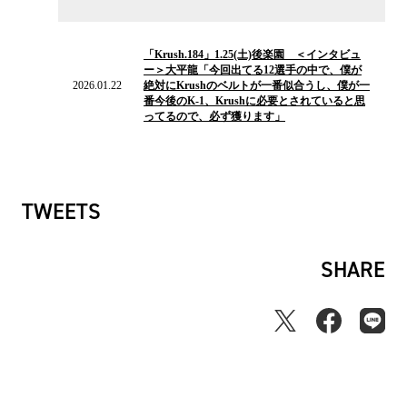
2026.01.22
の
「Krush.184」1.25(土)後楽園 ＜インタビュ
ニ
ー＞大平龍「今回出てる12選手の中で、僕が
ュ
2026.01.22
絶対にKrushのベルトが一番似合うし、僕が一
ー
番今後のK-1、Krushに必要とされていると思
ス
ってるので、必ず獲ります」
TWEETS
SHARE