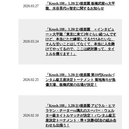
「Krush.188」3.28(土)後楽園 板橋武留vs大平
ニ
2026.03.27
龍、水谷昊代vs智史に関するお知らせ
ュ
ー
ス
2026.03.24
の
「Krush.188」3.28(土)後楽園 ＜インタビュ
ニ
ー＞大平龍「東京に来て2年ぐらい経つんです
ュ
けど、本当にただ練習してるだけみたいな、
ー
2026.03.24
そんな甘いことはしてなくて、本当に人生懸
ス
けてやってるので、ここは絶対勝って、タイ
トルを獲ります！」
2026.02.25
の
「Krush.188」3.28(土)後楽園 第10代Krushバ
ニ
2026.02.25
ンタム級王座決定トーナメント 菊地海斗が負
ュ
傷欠場、板橋武留の出場が決定！
ー
ス
2026.02.10
の
「Krush.188」3.28(土)後楽園 アビラル・ヒマ
ニ
ラヤン・チーターvs璃久のスーパー・ウェル
ュ
2026.02.10
ター級タイトルマッチが決定！ バンタム級王
ー
座決定トーナメント・準々決勝4試合の組み合
ス
わせも出揃う！