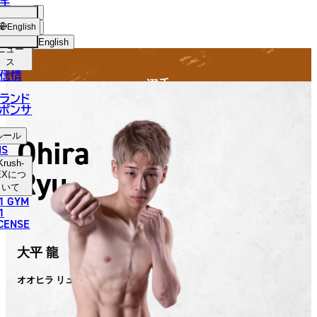
手
FIGHTER
SH-
ショッ
English
プ
English
ニュー
ス
日本語
信情
選手
English
ランド
ポンサ
한국어
ルール
Ohira
中文（简体）
NS
Krush-
Ryu
中文（繁體）
EX
につ
いて
1 GYM
ไทย
1
ICENSE
العربية
大平 龍
オオヒラ リュウ