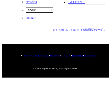
K-1 LICENSE
SPONSOR
about
LICENSE
おすすめジム・ヨガ
おすすめ動画配信サービス
PRIVACYPOLICY
TERMS
CONTACT
RECRUIT
COMPANY
MISSION
©2026.M-1 Sports Media Co.,Ltd.All Rights Reserved.