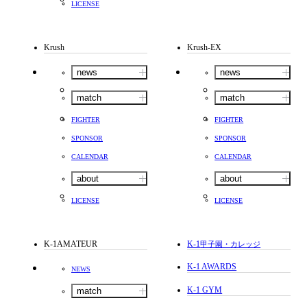
LICENSE
Krush
Krush-EX
news
news
match
match
FIGHTER
FIGHTER
SPONSOR
SPONSOR
CALENDAR
CALENDAR
about
about
LICENSE
LICENSE
K-1AMATEUR
K-1
甲子園・カレッジ
K-1 AWARDS
NEWS
K-1 GYM
match