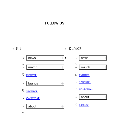
FOLLOW US
K-1
K-1 WGP
news
news
match
match
FIGHTER
FIGHTER
SPONSOR
brands
CALENDAR
SPONSOR
about
CALENDAR
LICENSE
about