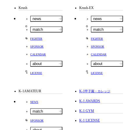
Krush
Krush-EX
news
news
match
match
FIGHTER
FIGHTER
SPONSOR
SPONSOR
CALENDAR
CALENDAR
about
about
LICENSE
LICENSE
K-1AMATEUR
K-1
甲子園・カレッジ
K-1 AWARDS
NEWS
K-1 GYM
match
K-1 LICENSE
SPONSOR
about