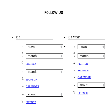
FOLLOW US
K-1
K-1 WGP
news
news
match
match
FIGHTER
FIGHTER
SPONSOR
brands
CALENDAR
SPONSOR
about
CALENDAR
LICENSE
about
LICENSE