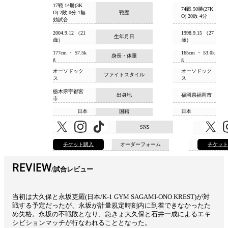
17戦 14勝(3K
74戦 50勝(27K
O) 2敗 0分 1無
戦歴
O) 20敗 4分
効試合
2004.9.12 （21
1998.9.15 （27
生年月日
歳）
歳）
177cm ・ 57.5k
165cm ・ 53.0k
身長・体重
g
g
オーソドック
オーソドック
ファイトスタイル
ス
ス
栃木県宇都宮
出身地
福岡県福岡市
市
日本
国籍
日本
SNS
チケット購入
オーダーフォーム
チケッ
REVIEW
試合レビュー
当初は大久保と永坂吏羅(日本/K-1 GYM SAGAMI-ONO KREST)が対
戦する予定だったが、永坂が計量規定時刻内に到着できなかったた
め失格。永坂の不戦敗となり、急きょ大久保と石井一成によるエキ
シビションマッチが行なわれることとなった。