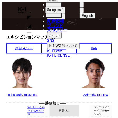
選手
MATCH RESULT
K-
ショップ
English
1
English
ニュース
配信情報
日本語
WGP
ブランド
スポンサー
試合結果
English
ルール
エキシビションマッチ/3分1R
SNS
한국어
K-1 WGP
について
試合レビュー
ギャラリー
動画
K-1 GYM
中文（简体）
K-1 LICENSE
中文（繁體）
ไทย
العربية
大久保 琉唯 / Okubo Rui
石井 一成 / Ishii Issei
勝敗無し
ウォーワンチ
K-1ジム・ウル
所属ジム
ャイプロモー
フ TEAM AST
ション
ER