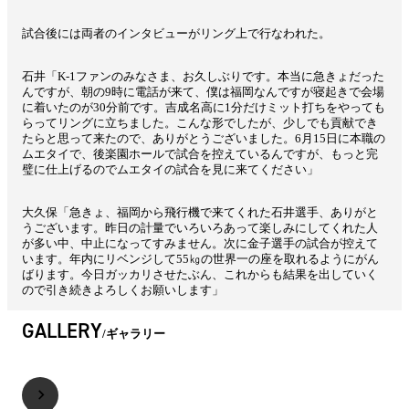
試合後には両者のインタビューがリング上で行なわれた。
石井「K-1ファンのみなさま、お久しぶりです。本当に急きょだった
んですが、朝の9時に電話が来て、僕は福岡なんですが寝起きで会場
に着いたのが30分前です。吉成名高に1分だけミット打ちをやっても
らってリングに立ちました。こんな形でしたが、少しでも貢献でき
たらと思って来たので、ありがとうございました。6月15日に本職の
ムエタイで、後楽園ホールで試合を控えているんですが、もっと完
璧に仕上げるのでムエタイの試合を見に来てください」
大久保「急きょ、福岡から飛行機で来てくれた石井選手、ありがと
うございます。昨日の計量でいろいろあって楽しみにしてくれた人
が多い中、中止になってすみません。次に金子選手の試合が控えて
います。年内にリベンジして55㎏の世界一の座を取れるようにがん
ばります。今日ガッカリさせたぶん、これからも結果を出していく
ので引き続きよろしくお願いします」
GALLERY
ギャラリー