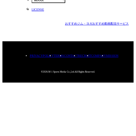
LICENSE
おすすめジム・ヨガ
おすすめ動画配信サービス
PRIVACYPOLICY
TERMS
CONTACT
RECRUIT
COMPANY
MISSION
©2026.M-1 Sports Media Co.,Ltd.All Rights Reserved.