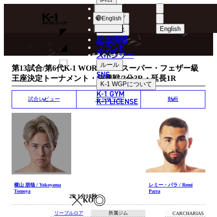
選手
MATCH RESULT
K-
ショップ
English
1
English
ニュース
配信情報
日本語
WGP
ブランド
スポンサー
試合結果
English
ルール
第13試合/第6代K-1 WORLD GPスーパー・フェザー級
SNS
王座決定トーナメント・決勝戦/3分3R・延長1R
한국어
K-1 WGP
について
K-1 GYM
中文（简体
K-1 LICENSE
試合レビュー
ギャラリー
動画
中文（繁體
ไทย
العربية
横山 朋哉 / Yokoyama
レミー・パラ / Remi
Tomoya
Parra
2R 1分10秒
KO
リーブルロア
所属ジム
CARCHARIAS