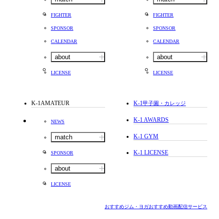
FIGHTER
FIGHTER
SPONSOR
SPONSOR
CALENDAR
CALENDAR
about
about
LICENSE
LICENSE
K-1AMATEUR
K-1
甲子園・カレッジ
K-1 AWARDS
NEWS
K-1 GYM
match
K-1 LICENSE
SPONSOR
about
LICENSE
おすすめジム・ヨガ
おすすめ動画配信サービス