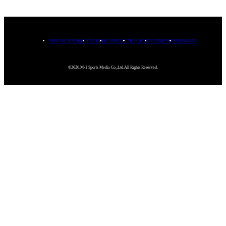
PRIVACYPOLICY
TERMS
CONTACT
RECRUIT
COMPANY
MISSION
©2026.M-1 Sports Media Co.,Ltd.All Rights Reserved.