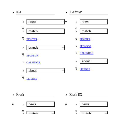
K-1
K-1 WGP
news
news
match
match
FIGHTER
FIGHTER
SPONSOR
brands
CALENDAR
SPONSOR
about
CALENDAR
LICENSE
about
LICENSE
Krush
Krush-EX
news
news
match
match