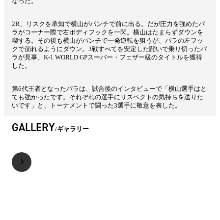
なった。
2R、リスクを承知で横山がパンチで前に出る。だが圧力を強めたパ
ラがコーナー際で右ボディフックを一閃。横山はたまらずダウンを
喫する。その後も横山がパンチで一発逆転を狙うが、パラの左フッ
クで崩れるようにダウン。3戦すべてを安定した闘いで乗り切ったパ
ラが見事、K-1 WORLD GPスーパー・フェザー級のタイトルを獲得
した。
第6代王者となったパラは、試合後のインタビューで「横山選手はと
ても強かったです。それぞれの選手にリスペクトの気持ちを送りた
いです」と、トーナメントで闘った3選手に敬意を表した。
GALLERY
ギャラリー