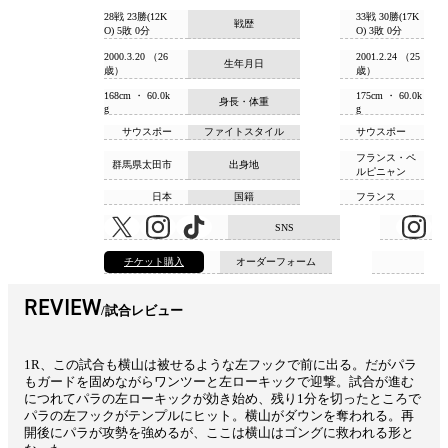
28戦 23勝(12K
33戦 30勝(17K
戦歴
O) 5敗 0分
O) 3敗 0分
2000.3.20 （26
2001.2.24 （25
生年月日
歳）
歳）
168cm ・ 60.0k
175cm ・ 60.0k
身長・体重
g
g
サウスポー
ファイトスタイル
サウスポー
フランス・ペ
群馬県太田市
出身地
ルピニャン
日本
国籍
フランス
SNS
チケット購入
オーダーフォーム
REVIEW
試合レビュー
1R、この試合も横山は被せるような左フックで前に出る。だがパラ
もガードを固めながらワンツーと左ローキックで迎撃。試合が進む
につれてパラの左ローキックが効き始め、残り1分を切ったところで
パラの左フックがテンプルにヒット。横山がダウンを奪われる。再
開後にパラが攻勢を強めるが、ここは横山はゴングに救われる形と