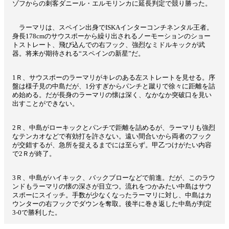
ゾフからの刺客ダニール・エルモリンカに延長判定で競り勝った。
ラーマリは、スペイン出身でISKAインターコンチネンタル王者。
身長178cmのサウスポーから繰り出されるノーモーションのショー
トストレート、飛び込んでの右フック、強烈なミドルキックが武
器。将来が期待される“スペインの新星”だ。
1Ｒ、サウスポーのラーマリがキレのある左ストレートを見せる。序
盤は様子見の中島だが、1分すぎからパンチと蹴りで徐々に距離を詰
め始める。だが長身のラーマリの懐は深く、なかなか突破口を見い
出すことができない。
2Ｒ、中島がローキックとパンチで距離を詰めるが、ラーマリも強烈
なテンカオなどで有効打を許さない。遠い間合いから両者のフック
が交錯するが、急所を捉えるまでには至らず。甲乙つけがたい内容
で2Ｒが終了。
3Ｒ、中島がハイキック、バックブローなどで前進。だが、このラウ
ンドもラーマリの懐の深さが目立つ。流れをつかみたい中島はサウ
スポーにスイッチ。手数が少なくなったラーマリに対し、中島はカ
ウンターの右フックでダウンを奪取。後半に巻き返した中島が判定
3-0で勝利した。