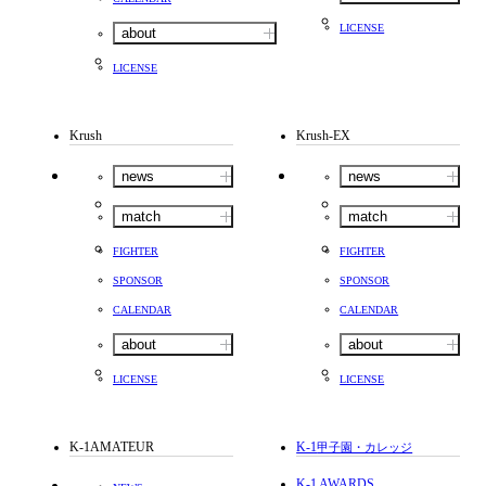
LICENSE
about
LICENSE
Krush
Krush-EX
news
news
match
match
FIGHTER
FIGHTER
SPONSOR
SPONSOR
CALENDAR
CALENDAR
about
about
LICENSE
LICENSE
K-1AMATEUR
K-1
甲子園・カレッジ
K-1 AWARDS