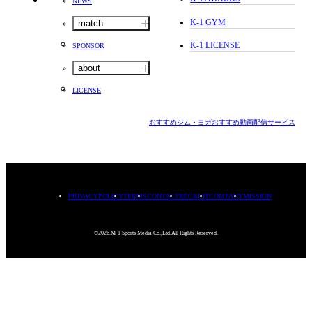
NEWS
K-1 GYM
match
K-1 LICENSE
SPONSOR
about
LICENSE
おすすめジム・ヨガ
おすすめ動画配信サービス
PRIVACYPOLICY
TERMS
CONTACT
RECRUIT
COMPANY
MISSION
©2026.M-1 Sports Media Co.,Ltd.All Rights Reserved.