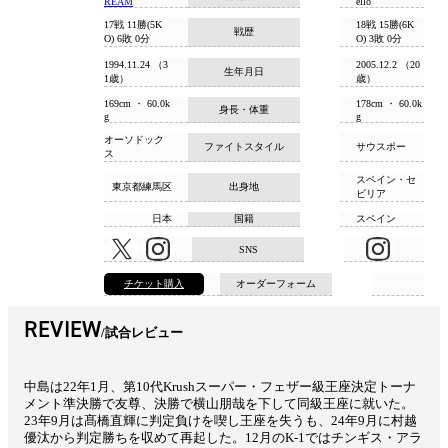
REAM
ello
17戦 11勝(5K
18戦 15勝(6K
戦歴
O) 6敗 0分
O) 3敗 0分
1994.11.24 （3
2005.12.2 （20
生年月日
1歳）
歳）
169cm ・ 60.0k
178cm ・ 60.0k
身長・体重
g
g
オーソドック
ファイトスタイル
サウスポー
ス
スペイン・セ
東京都練馬区
出身地
ビリア
日本
国籍
スペイン
SNS
チケット購入
オーダーフォーム
REVIEW
試合レビュー
中島は22年1月、第10代Krushスーパー・フェザー級王座決定トーナ
メント準決勝で友尊、決勝で横山朋哉を下して同級王座に就いた。
23年9月は髙橋直輝に判定負けを喫し王座を失うも、24年9月に村越
優汰から判定勝ちを収めて再起した。12月のK-1ではチンギス・アラ