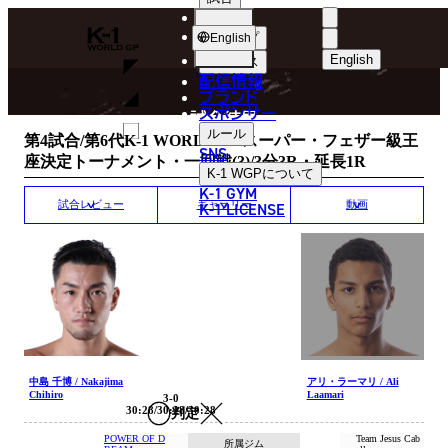
選手
MATCH RESULT
K-
ショップ
English
1
English
ニュース
配信情報
日本語
WGP
ブランド
スポンサー
試合結果
English
ルール
第4試合/第6代K-1 WORLD GPスーパー・フェザー級王
SNS
座決定トーナメント・一回戦(3)/3分3R・延長1R
한국어
K-1 WGP
について
K-1 GYM
中文（简体
K-1 LICENSE
試合レビュー
ギャラリー
動画
中文（繁體
ไทย
العربية
中島 千博 / Nakajima
アリ・ラーマリ / Ali
Chihiro
Laamari
3-0
30:28/30:28/30:28
判定
POWER OF D
Team Jesus Cab
所属ジム