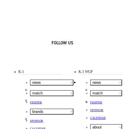
FOLLOW US
K-1
K-1 WGP
news
news
match
match
FIGHTER
FIGHTER
SPONSOR
brands
CALENDAR
SPONSOR
about
CALENDAR