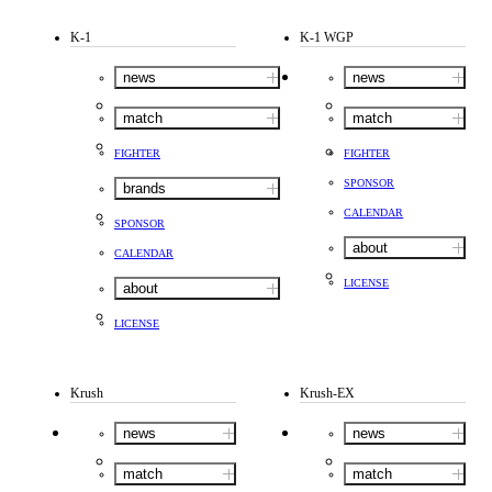
K-1
K-1 WGP
news
news
match
match
FIGHTER
FIGHTER
SPONSOR
brands
CALENDAR
SPONSOR
about
CALENDAR
LICENSE
about
LICENSE
Krush
Krush-EX
news
news
match
match