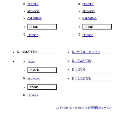
FIGHTER
FIGHTER
SPONSOR
SPONSOR
CALENDAR
CALENDAR
about
about
LICENSE
LICENSE
K-1AMATEUR
K-1
甲子園・カレッジ
K-1 AWARDS
NEWS
K-1 GYM
match
K-1 LICENSE
SPONSOR
about
LICENSE
おすすめジム・ヨガ
おすすめ動画配信サービス