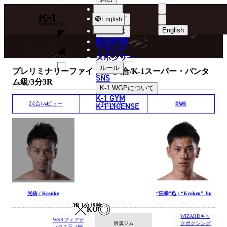
選手
MATCH RESULT
K-
ショップ
English
1
English
ニュース
配信情報
日本語
WGP
ブランド
スポンサー
試合結果
English
ルール
プレリミナリーファイト第4試合/K-1スーパー・バンタ
SNS
ム級/3分3R
한국어
K-1 WGP
について
K-1 GYM
中文（简体）
K-1 LICENSE
試合レビュー
ギャラリー
動画
中文（繁體）
ไทย
العربية
光佑 / Kosuke
“狂拳”迅 / “Kyoken” Jin
3R 1分19秒
KO
WIZARDキッ
WSRフェアテ
所属ジム
クボクシング
ックス三ノ輪