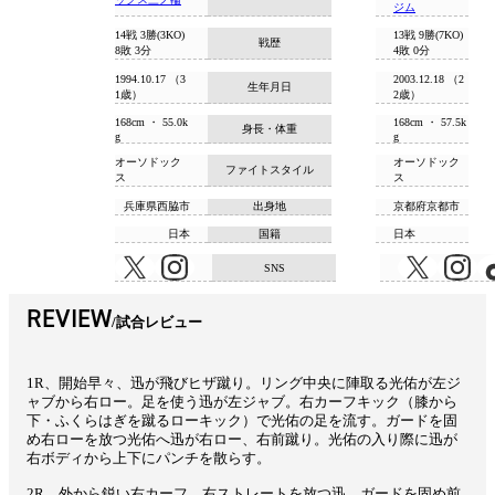
ジム
14戦 3勝(3KO)
13戦 9勝(7KO)
戦歴
8敗 3分
4敗 0分
1994.10.17 （3
2003.12.18 （2
生年月日
1歳）
2歳）
168cm ・ 55.0k
168cm ・ 57.5k
身長・体重
g
g
オーソドック
オーソドック
ファイトスタイル
ス
ス
兵庫県西脇市
出身地
京都府京都市
日本
国籍
日本
SNS
REVIEW
試合レビュー
1R、開始早々、迅が飛びヒザ蹴り。リング中央に陣取る光佑が左ジ
ャブから右ロー。足を使う迅が左ジャブ。右カーフキック（膝から
下・ふくらはぎを蹴るローキック）で光佑の足を流す。ガードを固
め右ローを放つ光佑へ迅が右ロー、右前蹴り。光佑の入り際に迅が
右ボディから上下にパンチを散らす。
2R、外から鋭い右カーフ、右ストレートを放つ迅。ガードを固め前