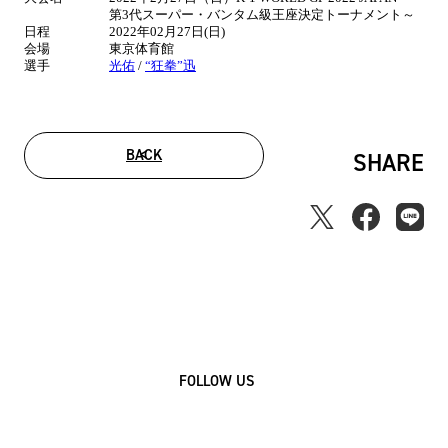
第3代スーパー・バンタム級王座決定トーナメント～
報
日程
2022年02月27日(日)
会場
東京体育館
選手
光佑
/
“狂拳”迅
BACK
SHARE
FOLLOW US