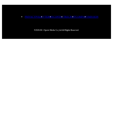
PRIVACYPOLICY
TERMS
CONTACT
RECRUIT
COMPANY
MISSION
©2026.M-1 Sports Media Co.,Ltd.All Rights Reserved.