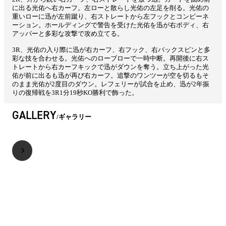
に出る光佑へ右カーフ。左ローと散らし光佑の左足を削る。光佑の
重いローに迅が左前蹴り、右ストレートから左フックとコンビーネ
ーション。ホールディングで警告を受けた光佑を迅が右ボディ、右
アッパーと多彩な攻撃で攻め立てる。
3R、光佑の入り際に迅が右カーフ、右フック、右バックスピンと多
彩な技を合わせる。光佑へのローブローで一時中断。再開後に右ス
トレートから右カーフキックで迅がダウンを奪う。立ち上がった光
佑が前に出るも迅が再び右カーフ。追撃のワンツーが空を切るもそ
のまま光佑が2度目のダウン。レフェリーが試合を止め、迅が2年振
りの復帰戦を3R1分19秒KO勝利で飾った。
GALLERY
ギャラリー